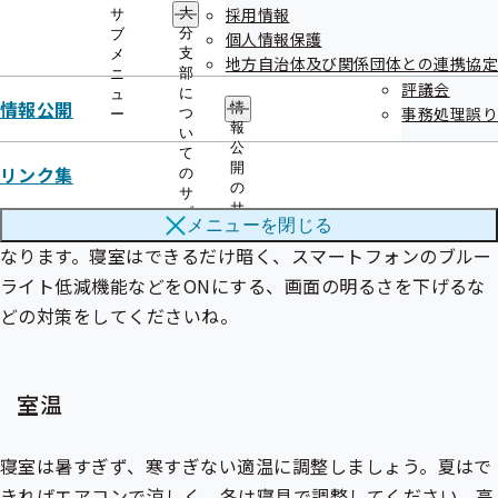
めに日光を浴びるように心がけましょう。また、日光を浴び
採用情報
大
サ
分
ブ
個人情報保護
ることで睡眠ホルモンである夜間のメラトニン分泌量が増加
支
メ
地方自治体及び関係団体との連携協定
します。
部
ニ
評議会
に
ュ
情報公開
情
事務処理誤り
つ
ー
報
い
公
て
照度
開
リンク集
の
の
サ
サ
ブ
就寝時の明るい光はメラトニンの分泌を抑制し入眠の妨げに
メニューを
閉じる
ブ
メ
メ
なります。寝室はできるだけ暗く、スマートフォンのブルー
ニ
ニ
ュ
ライト低減機能などをONにする、画面の明るさを下げるな
ュ
ー
ー
どの対策をしてくださいね。
室温
寝室は暑すぎず、寒すぎない適温に調整しましょう。夏はで
きればエアコンで涼しく、冬は寝具で調整してください。高