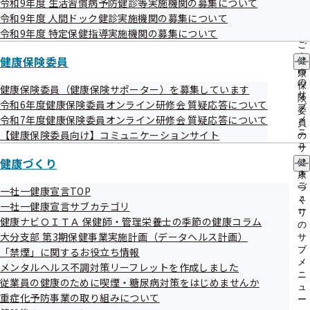
令和9年度 生活習慣病予防健診等実施機関の募集について
出
指
令和9年度 人間ドック健診実施機関の募集について
先
導
一
令和9年度 特定保健指導実施機関の募集について
の
覧
ご
の
案
健康保険委員
健
サ
内
康
ブ
の
保
健康保険委員（健康保険サポーター）を募集しています
メ
サ
険
令和6年度健康保険委員オンライン研修会 質疑応答について
ニ
ブ
委
ュ
令和7年度健康保険委員オンライン研修会 質疑応答について
メ
員
ー
ニ
【健康保険委員向け】コミュニケーションサイト
の
ュ
サ
ー
健康づくり
ブ
健
メ
康
ニ
づ
一社一健康宣言TOP
ュ
く
一社一健康宣言サブカテゴリ
ー
り
健康ナビＯＩＴＡ 保健師・管理栄養士の季節の健康コラム
睡眠はしっかりとれていらっしゃいますか？「休養」の中で
の
大分支部 第3期保健事業実施計画（データヘルス計画）
サ
も睡眠をしっかりとって体を休めることはとても大切な要素
ブ
「禁煙」に関するお役立ち情報
です。良い睡眠とはぐっすり眠れたという睡眠休養感と実際
メ
メンタルヘルス不調対策リーフレットを作成しました
ニ
従業員の健康のために喫煙・糖尿病対策をはじめませんか
の睡眠時間です。成人では6時間以上の確保が推奨されてい
ュ
重症化予防事業の取り組みについて
ます。
ー