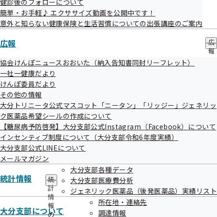
健診後のフォローについて
眠れていないと、眠気やだるさで集中力や判断力が欠け、ケ
簡単・お手軽♪ エクササイズ動画を公開中です！
アレスミスにつながったりすることがあるかもしれません。
意外と知らない健康保険と生活習慣についての出張講座のご案内
睡眠はその日の活力につながります。
広報
広
今回は良い睡眠をとる秘訣を紹介させていただきます。
報
の
協会けんぽニュースおおいた（納入告知書同封リーフレット）
サ
一社一健康だより
ブ
けんぽ委員だより
メ
その他の情報
ニ
ュ
大分トリニータ公式マスコット「ニータン」「リッジー」ジェネリッ
ー
ク医薬品希望シールの作成について
1. よく眠れるように睡眠時の環境を整えま
【糖尿病予防啓発】大分支部公式Instagram（Facebook）について
しょう
インセンティブ制度について（大分支部令和6年度実績）
大分支部公式LINEについて
メールマガジン
大分支部各種データ
統計情報
大分支部医療費分析
統
日光
計
ジェネリック医薬品（後発医薬品）実績リスト
情
所在地・連絡先
報
大分支部について
起床時は寝室に朝日を取り入れ、体内時計をリセットするた
調達情報
の