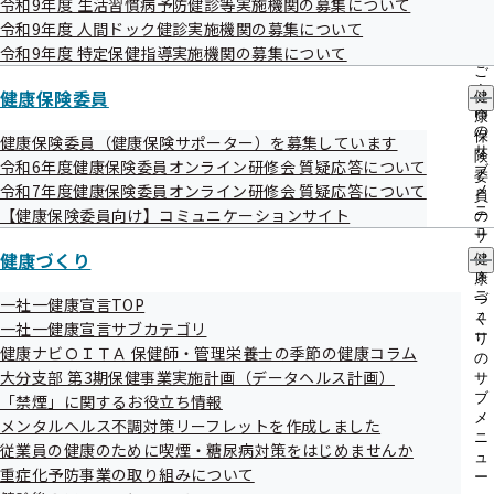
令和9年度 生活習慣病予防健診等実施機関の募集について
出
指
つきましては、下記の委託業者より、事業所様や加入者の皆
令和9年度 人間ドック健診実施機関の募集について
先
導
一
令和9年度 特定保健指導実施機関の募集について
の
様へご案内等のご連絡を
覧
ご
させていただくことがございますので、ご理解のほどよろし
の
案
健康保険委員
健
サ
内
くお願いいたします。
康
ブ
の
保
健康保険委員（健康保険サポーター）を募集しています
メ
サ
険
電話番
令和6年度健康保険委員オンライン研修会 質疑応答について
ニ
ブ
委託業者
業務委託内容
住所
契約期間
委
ュ
令和7年度健康保険委員オンライン研修会 質疑応答について
号
メ
員
ー
ニ
【健康保険委員向け】コミュニケーションサイト
の
一般社団
令和8年
ュ
被保険者
に対する
特
089-
愛媛県松
サ
法人
4月
ー
健康づくり
ブ
健
1
定保健指導
勧奨及び
972-
山市高岡
メ
康
エヒメ健
～令和9
実施業務委託
7766
町90-5
ニ
づ
一社一健康宣言TOP
診協会
年3月
ュ
く
一社一健康宣言サブカテゴリ
ー
り
大阪府大
健康ナビＯＩＴＡ 保健師・管理栄養士の季節の健康コラム
0120-
の
株式会社
阪市中央
大分支部 第3期保健事業実施計画（データヘルス計画）
サ
294-
令和8年
ブ
「禁煙」に関するお役立ち情報
ベストラ
被保険者に対する特
区城見2丁
304
4月
メ
メンタルヘルス不調対策リーフレットを作成しました
2
イフ・プ
定保健指導業務委託
目2番53号
ニ
06-
～令和9
従業員の健康のために喫煙・糖尿病対策をはじめませんか
ュ
ロモー
（継続的な支援）
大阪東京
重症化予防事業の取り組みについて
6809-
年3月
ー
ション
海上日動