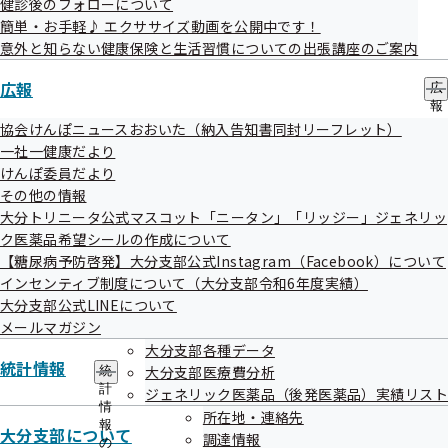
健診後のフォローについて
1315
ビル
簡単・お手軽♪ エクササイズ動画を公開中です！
意外と知らない健康保険と生活習慣についての出張講座のご案内
令和8年
小野高速
事業者健診結果デー
097-
大分県大
5月
広報
広
3
印刷
タ取得勧奨等業務委
503-
分市
～令和9
報
株式会社
託
0600
新貝4-50
の
協会けんぽニュースおおいた（納入告知書同封リーフレット）
年3月
サ
一社一健康だより
被扶養者
に対す
ブ
けんぽ委員だより
メ
る特定保健指導
その他の情報
ニ
の利用勧奨及び
大分県竹
令和8年
ュ
大分トリニータ公式マスコット「ニータン」「リッジー」ジェネリッ
竹田市
0974-
ー
ク医薬品希望シールの作成について
実施業務委託
田市
4月
4
保険健康
63-
【糖尿病予防啓発】大分支部公式Instagram（Facebook）について
被扶養者に対す
大字会々
～令和9
課
4810
インセンティブ制度について（大分支部令和6年度実績）
る未治療者への
1650番地
年3月
大分支部公式LINEについて
医療機関受診勧
メールマガジン
奨業務委託
大分支部各種データ
統計情報
大分支部医療費分析
統
愛知県名
計
ジェネリック医薬品（後発医薬品）実績リスト
古屋市北
情
株式会社
令和8年
所在地・連絡先
報
健診結果に基づいた
0120-
区敷島町
大分支部について
調達情報
アールエ
6月
の