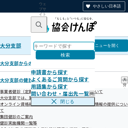
ウェ
やさしい日本語
ブサ
イト
全体
のナ
キーワードで探す
ビ
ゲー
ショ
大分支部
ン
大分支部
メニュー
を開く
検索
大分支部からのお知らせ
申請書から探す
大分支部では、業務の一部を外部
よくあるご質問から探す
大分支部の健診・保健指導のご案内
大
用語集から探す
分
委託しています
支
事業者健診（定期健康診断）データの提供方法について
問い合わせ・届出先一覧
問
部
大分支部では、業務の一部を外部委託しています
い
の
閉じる
オンライン資格確認等システムによる特定健康診査情報の提供につい
合
健
令和08年06月08日
わ
て
診
せ
・
集団健診のご案内
協会けんぽ大分支部では、業務の一部を下記業者に委託して
・
保
健診実施機関一覧等
届
健
います。