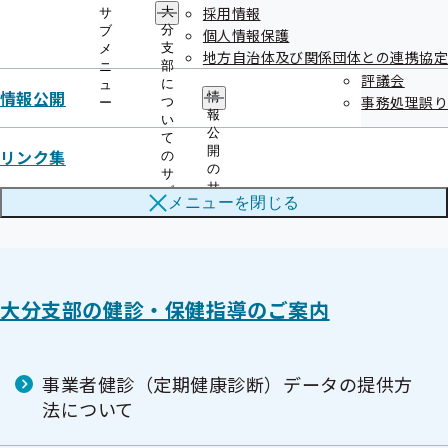
5
未治療者への医療機
513-
38
採用情報
大
サ
ムサポー
～令和9
分
ブ
関受診勧奨業務委託
個人情報保護
010
黒川フロ
ト
年3月
支
メ
地方自治体及び関係団体との連携協定
ントビル
部
ニ
評議会
に
ュ
3F
情報公開
情
事務処理誤り
つ
ー
報
い
公
て
開
リンク集
の
の
サ
サ
ブ
メニューを
閉じる
ブ
メ
メ
ニ
ニ
ュ
ュ
ー
ー
大分支部の健診・保健指導のご案内
事業者健診（定期健康診断）データの提供方
法について