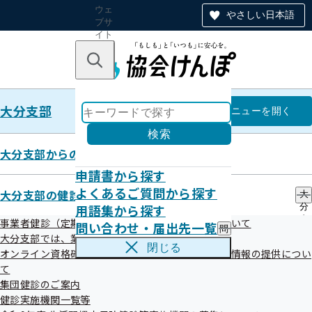
ウェ
やさしい日本語
ブサ
イト
全体
のナ
キーワードで探す
ビ
ゲー
ショ
大分支部
ン
大分支部
メニュー
を開く
検索
大分支部からのお知らせ
申請書から探す
令和05年度
よくあるご質問から探す
大分支部の健診・保健指導のご案内
大
用語集から探す
分
支
事業者健診（定期健康診断）データの提供方法について
問い合わせ・届出先一覧
問
部
大分支部では、業務の一部を外部委託しています
令和5年度第4回大分支部評議会
い
の
閉じる
オンライン資格確認等システムによる特定健康診査情報の提供につい
合
健
わ
て
令和06年01月17日開催
診
せ
・
集団健診のご案内
・
保
開催案内
資料
健診実施機関一覧等
届
健