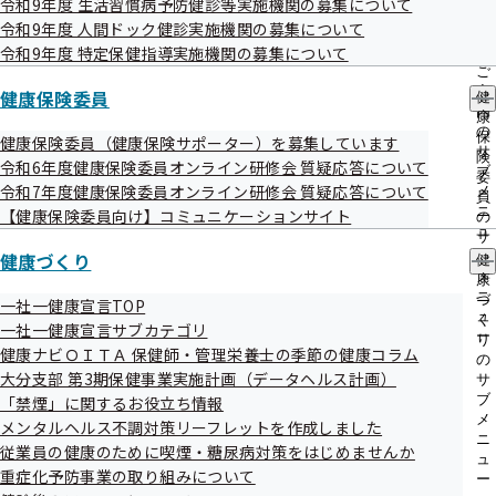
令和9年度 生活習慣病予防健診等実施機関の募集について
議事録
出
指
令和9年度 人間ドック健診実施機関の募集について
先
導
一
令和9年度 特定保健指導実施機関の募集について
の
令和5年度第3回大分支部評議会
覧
ご
の
案
健康保険委員
健
サ
令和05年12月27日開催
内
康
ブ
の
保
健康保険委員（健康保険サポーター）を募集しています
メ
サ
険
開催案内
資料
令和6年度健康保険委員オンライン研修会 質疑応答について
ニ
ブ
委
ュ
議事録
令和7年度健康保険委員オンライン研修会 質疑応答について
メ
員
ー
ニ
【健康保険委員向け】コミュニケーションサイト
の
ュ
サ
令和5年度第2回大分支部評議会
ー
健康づくり
ブ
健
メ
康
令和05年10月26日開催
ニ
づ
一社一健康宣言TOP
ュ
く
一社一健康宣言サブカテゴリ
ー
開催案内
資料
り
健康ナビＯＩＴＡ 保健師・管理栄養士の季節の健康コラム
の
議事録
大分支部 第3期保健事業実施計画（データヘルス計画）
サ
ブ
「禁煙」に関するお役立ち情報
メ
メンタルヘルス不調対策リーフレットを作成しました
令和5年度第1回大分支部評議会
ニ
従業員の健康のために喫煙・糖尿病対策をはじめませんか
ュ
重症化予防事業の取り組みについて
令和05年07月12日開催
ー