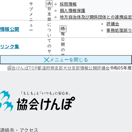
令和06年度
採用情報
大
サ
分
ブ
個人情報保護
支
メ
地方自治体及び関係団体との連携協定
部
ニ
令和05年度
評議会
に
ュ
情報公開
情
事務処理誤り
つ
ー
報
い
公
て
令和04年度
開
リンク集
の
の
サ
サ
ブ
メニューを
閉じる
ブ
メ
メ
協会けんぽTOP
都道府県支部
ニ
大分支部
情報公開
評議会
令和05年度
ニ
ュ
ュ
ー
ー
連絡先・アクセス