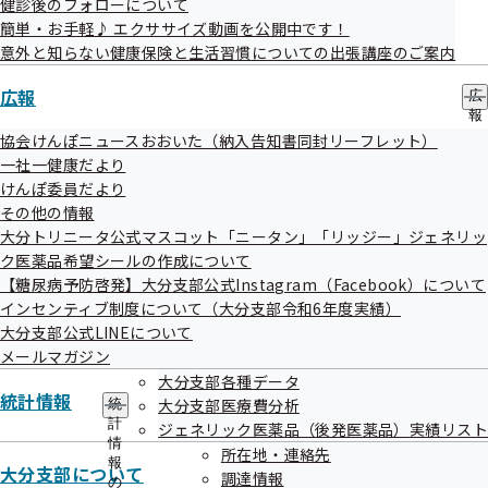
健診後のフォローについて
開催案内
資料
簡単・お手軽♪ エクササイズ動画を公開中です！
意外と知らない健康保険と生活習慣についての出張講座のご案内
議事録
広報
広
報
の
協会けんぽニュースおおいた（納入告知書同封リーフレット）
サ
一社一健康だより
ブ
けんぽ委員だより
メ
その他の情報
ニ
ュ
大分トリニータ公式マスコット「ニータン」「リッジー」ジェネリッ
評議会
ー
ク医薬品希望シールの作成について
【糖尿病予防啓発】大分支部公式Instagram（Facebook）について
インセンティブ制度について（大分支部令和6年度実績）
令和08年度
大分支部公式LINEについて
メールマガジン
大分支部各種データ
統計情報
大分支部医療費分析
統
令和07年度
計
ジェネリック医薬品（後発医薬品）実績リスト
情
所在地・連絡先
報
大分支部について
調達情報
の