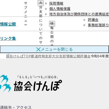
令和06年度
採用情報
大
サ
分
ブ
個人情報保護
支
メ
地方自治体及び関係団体との連携協定
部
ニ
令和05年度
評議会
に
ュ
情報公開
情
事務処理誤り
つ
ー
報
い
公
て
令和04年度
開
リンク集
の
の
サ
サ
ブ
メニューを
閉じる
ブ
メ
メ
協会けんぽTOP
都道府県支部
ニ
大分支部
情報公開
評議会
令和04年度
ニ
ュ
ュ
ー
ー
連絡先・アクセス