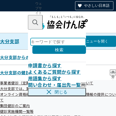
ウェ
やさしい日本語
ブサ
イト
全体
のナ
キーワードで探す
ビ
ゲー
ショ
大分支部
ン
大分支部
メニュー
を開く
検索
大分支部からのお知らせ
申請書から探す
令和04年度
よくあるご質問から探す
大分支部の健診・保健指導のご案内
大
用語集から探す
分
支
事業者健診（定期健康診断）データの提供方法について
問い合わせ・届出先一覧
問
部
大分支部では、業務の一部を外部委託しています
令和4年度第4回大分支部評議会
い
の
閉じる
オンライン資格確認等システムによる特定健康診査情報の提供につい
合
健
わ
て
令和05年01月11日開催
診
せ
・
集団健診のご案内
・
保
開催案内
資料
健診実施機関一覧等
届
健