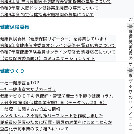
令和9年度 生活習慣病予防健診等実施機関の募集について
議事録
出
指
令和9年度 人間ドック健診実施機関の募集について
先
導
一
令和9年度 特定保健指導実施機関の募集について
の
令和4年度第3回大分支部評議会
覧
ご
の
案
健康保険委員
健
サ
令和04年12月22日開催
内
康
ブ
の
保
健康保険委員（健康保険サポーター）を募集しています
メ
サ
険
開催案内
資料
令和6年度健康保険委員オンライン研修会 質疑応答について
ニ
ブ
委
ュ
議事録
令和7年度健康保険委員オンライン研修会 質疑応答について
メ
員
ー
ニ
【健康保険委員向け】コミュニケーションサイト
の
ュ
サ
令和4年度第2回大分支部評議会
ー
健康づくり
ブ
健
メ
康
令和04年10月17日開催
ニ
づ
一社一健康宣言TOP
ュ
く
一社一健康宣言サブカテゴリ
ー
開催案内
資料
り
健康ナビＯＩＴＡ 保健師・管理栄養士の季節の健康コラム
の
議事録
大分支部 第3期保健事業実施計画（データヘルス計画）
サ
ブ
「禁煙」に関するお役立ち情報
メ
メンタルヘルス不調対策リーフレットを作成しました
令和4年度第1回大分支部評議会
ニ
従業員の健康のために喫煙・糖尿病対策をはじめませんか
ュ
重症化予防事業の取り組みについて
令和04年07月12日開催
ー