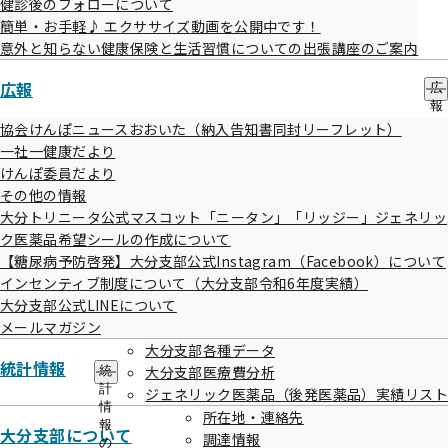
健診後のフォローについて
開催案内
資料
簡単・お手軽♪ エクササイズ動画を公開中です！
意外と知らない健康保険と生活習慣についての出張講座のご案内
議事録
広報
広
報
の
協会けんぽニュースおおいた（納入告知書同封リーフレット）
サ
一社一健康だより
ブ
けんぽ委員だより
メ
その他の情報
ニ
ュ
大分トリニータ公式マスコット「ニータン」「リッジー」ジェネリッ
評議会
ー
ク医薬品希望シールの作成について
【糖尿病予防啓発】大分支部公式Instagram（Facebook）について
インセンティブ制度について（大分支部令和6年度実績）
令和08年度
大分支部公式LINEについて
メールマガジン
大分支部各種データ
統計情報
大分支部医療費分析
統
令和07年度
計
ジェネリック医薬品（後発医薬品）実績リスト
情
所在地・連絡先
報
大分支部について
調達情報
の