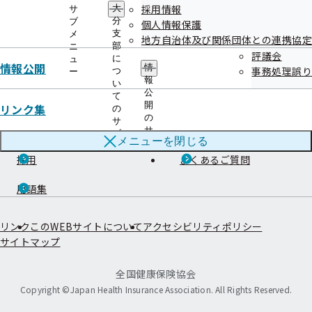
採用情報
大
サ
分
ブ
個人情報保護
支
メ
地方自治体及び関係団体との連携協定
ご案内
部
ニ
評議会
に
ュ
情報公開
情
事務処理誤り
給付と手続き
申請書
つ
ー
報
い
公
て
健康づくり
協会けんぽについて
開
リンク集
の
の
サ
情報公開
お知らせ
サ
ブ
メニューを
閉じる
ブ
メ
メ
採用
よくあるご質問
ニ
ニ
ュ
ュ
ー
用語集
ー
リンク
このWEBサイトについて
アクセシビリティポリシー
サイトマップ
全国健康保険協会
Copyright ©Japan Health Insurance Association. All Rights Reserved.