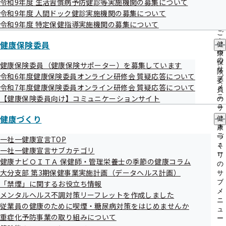
令和9年度 生活習慣病予防健診等実施機関の募集について
出
指
掲載日
事案名
令和9年度 人間ドック健診実施機関の募集について
先
導
一
令和9年度 特定保健指導実施機関の募集について
令和07年11月
被扶養者が利用する特定保健指導実施機
の
覧
ご
28日
関一覧の表記誤りについて
の
案
健康保険委員
健
サ
令和07年09月
傷病手当金申請書の控え送付の際の封緘
内
康
ブ
の
保
健康保険委員（健康保険サポーター）を募集しています
30日
漏れについて
メ
サ
険
令和6年度健康保険委員オンライン研修会 質疑応答について
ニ
令和07年08月
被保険者の生活習慣病予防健診実施機関
ブ
委
ュ
令和7年度健康保険委員オンライン研修会 質疑応答について
メ
員
29日
による健診データの作成誤りについて
ー
ニ
【健康保険委員向け】コミュニケーションサイト
の
令和07年06月
任意継続被保険者へ送付する健診パンフ
ュ
サ
ー
健康づくり
ブ
健
30日
レットへの誤封入について
メ
康
令和07年06月
対象者の誤選択による再振込金額の誤り
ニ
づ
一社一健康宣言TOP
ュ
く
30日
（過少）
一社一健康宣言サブカテゴリ
ー
り
健康ナビＯＩＴＡ 保健師・管理栄養士の季節の健康コラム
の
大分支部 第3期保健事業実施計画（データヘルス計画）
サ
ブ
「禁煙」に関するお役立ち情報
メ
メンタルヘルス不調対策リーフレットを作成しました
ニ
従業員の健康のために喫煙・糖尿病対策をはじめませんか
ュ
重症化予防事業の取り組みについて
ー