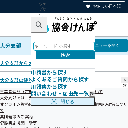
ウェ
やさしい日本語
ブサ
イト
全体
のナ
キーワードで探す
ビ
ゲー
ショ
大分支部
ン
大分支部
メニュー
を開く
検索
大分支部からのお知らせ
申請書から探す
事務処理誤り
よくあるご質問から探す
大分支部の健診・保健指導のご案内
大
用語集から探す
分
支
事業者健診（定期健康診断）データの提供方法について
問い合わせ・届出先一覧
問
部
大分支部では、業務の一部を外部委託しています
い
の
閉じる
オンライン資格確認等システムによる特定健康診査情報の提供につい
合
健
わ
て
診
せ
・
集団健診のご案内
最新5件
・
保
健診実施機関一覧等
届
健