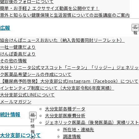
アーカイブ
健診後のフォローについて
簡単・お手軽♪ エクササイズ動画を公開中です！
意外と知らない健康保険と生活習慣についての出張講座のご案内
令和07年度
広報
広
報
の
協会けんぽニュースおおいた（納入告知書同封リーフレット）
サ
一社一健康だより
ブ
けんぽ委員だより
メ
協会けんぽTOP
都道府県支部
大分支部
情報公開
事務処理誤り
その他の情報
ニ
ュ
大分トリニータ公式マスコット「ニータン」「リッジー」ジェネリッ
ー
ク医薬品希望シールの作成について
【糖尿病予防啓発】大分支部公式Instagram（Facebook）について
インセンティブ制度について（大分支部令和6年度実績）
大分支部公式LINEについて
メールマガジン
大分支部各種データ
統計情報
大分支部医療費分析
統
計
ジェネリック医薬品（後発医薬品）実績リスト
連絡先・アクセス
情
所在地・連絡先
報
大分支部について
調達情報
本部所在地
都道府県支部所在地
の