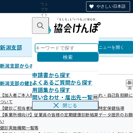
ウェ
やさしい日本語
ブサ
イト
全体
のナ
キーワードで探す
ビ
ゲー
ショ
新潟支部
ン
新潟支部
メニュー
を開く
検索
新潟支部からのお知らせ
申請書から探す
健康保険委員
よくあるご質問から探す
新潟支部の健診・保健指導のご案内
新
用語集から探す
潟
支
【加入者ご本人様・ご家族様向け】健診の受診の流れ・自己負担額に
問い合わせ・届出先一覧
問
部
ついて
い
の
閉じる
【健診ご担当者様・加入者様向け】受けんばねっ！特定保健指導
合
健
わ
【事業所様向け】従業員の皆様の定期健康診断結果データ提供のお願
診
せ
・
い
貴社の社会保険ご担当者様をご登録くださ
・
保
健診実施機関一覧等
届
い！
健