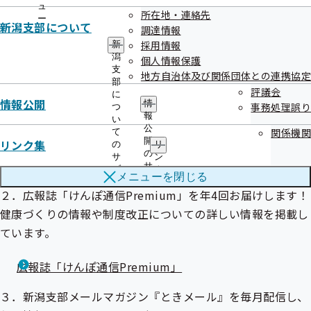
職場における健診受診の呼びかけ・健康づくりの推進
ュ
所在地・連絡先
協会けんぽからのアンケートに回答
ー
新潟支部について
調達情報
採用情報
新
潟
個人情報保護
Ⅱ 登録のメリットは？
支
地方自治体及び関係団体との連携協定
部
評議会
に
情報公開
情
事務処理誤り
つ
１．健康保険制度や手続き全般を分かりやすくまとめた「協
報
い
会けんぽGUIDE BOOK」をお送りします！
公
関係機関
て
開
リンク集
の
リ
の
サ
ン
協会けんぽGUIDE BOOK
サ
ブ
ク
メニューを
閉じる
ブ
メ
集
メ
２．広報誌「けんぽ通信Premium」を年4回お届けします！
ニ
の
ニ
ュ
サ
健康づくりの情報や制度改正についての詳しい情報を掲載し
ュ
ー
ブ
ー
ています。
メ
ニ
ュ
広報誌「けんぽ通信Premium」
ー
３．新潟支部メールマガジン『ときメール』を毎月配信し、