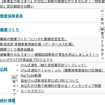
【事業主の皆さまへ】大切なご家族の健康も守りませんか？「特定健
出
指
診」受診勧奨のお願い
先
導
一
の
協会けんぽの健康保険事業について、事業主・加入者の皆様
覧
健康保険委員
ご
のご協力による事業の推進を図るため、広報・相談・健康保
の
案
サ
内
険事業の推進・モニター等にご協力いただくご担当者様を
ブ
の
健康づくり
健
「健康保険委員」と呼び、各都道府県支部長が委嘱していま
メ
サ
康
ニ
ブ
す。
づ
職場の健康づくり「にいがた健康経営宣言」
ュ
メ
く
新潟支部 保健事業実施計画（データヘルス計画）
ー
ニ
り
加入者の皆様が健康に対してより関心を持ち、元気に生活し
健康づくり推進協議会
ュ
の
ー
ていただくために、加入者の皆様と協会けんぽとの橋渡し的
運輸業のみなさまへ ～健康起因事故の発生を防止しましょう！～
サ
ブ
にいがたSTOP高血圧プロジェクト
役割を担っていただいています。
メ
けんぽ通信（納入告知書同封リーフレット）
ニ
広報
けんぽ通信Ｐｒｅｍｉｕｍ（健康保険委員向け広報紙
ュ
YouTube動画
ー
広
Ⅰ 登録した後は何をすればいいの？
協会けんぽ新潟支部公式LINEについて
報
あなたの行動で保険料が変わる！インセンティブ制度
の
サ
メールマガジン
協会けんぽからの情報を職場内で周知
ブ
従業員からの手続きに関する対応
メ
統計情報
ニ