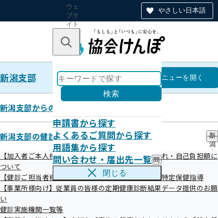
ウェ
やさしい日本語
ブサ
イト
全体
のナ
キーワードで探す
ビ
ゲー
ショ
新潟支部
ン
新潟支部
メニュー
を開く
検索
新潟支部からのお知らせ
申請書から探す
けんぽ通信Premium（健康保険
よくあるご質問から探す
新潟支部の健診・保健指導のご案内
新
用語集から探す
潟
委員向け広報紙）
支
【加入者ご本人様・ご家族様向け】健診の受診の流れ・自己負担額に
問い合わせ・届出先一覧
問
部
ついて
い
の
閉じる
【健診ご担当者様・加入者様向け】受けんばねっ！特定保健指導
合
健
令和08年07月15日更新
わ
【事業所様向け】従業員の皆様の定期健康診断結果データ提供のお願
診
せ
・
い
健康保険委員の方へ、健康づくりや健康保険の情報を掲載し
・
保
健診実施機関一覧等
届
健
た「けんぽ通信premium」を年4回お送りしています。