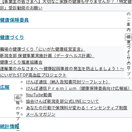
【事業主の皆さまへ】大切なご家族の健康も守りませんか？「特定健
出
指
診」受診勧奨のお願い
先
導
一
の
覧
健康保険委員
ご
の
案
サ
内
ブ
の
健康づくり
健
メ
サ
康
ニ
最新号
ブ
づ
職場の健康づくり「にいがた健康経営宣言」
ュ
メ
く
新潟支部 保健事業実施計画（データヘルス計画）
ー
ニ
り
健康づくり推進協議会
ュ
の
ー
運輸業のみなさまへ ～健康起因事故の発生を防止しましょう！～
サ
ブ
にいがたSTOP高血圧プロジェクト
メ
けんぽ通信（納入告知書同封リーフレット）
ニ
広報
けんぽ通信Ｐｒｅｍｉｕｍ（健康保険委員向け広報紙
ュ
YouTube動画
ー
広
協会けんぽ新潟支部公式LINEについて
報
あなたの行動で保険料が変わる！インセンティブ制度
の
サ
メールマガジン
ブ
メ
統計情報
ニ