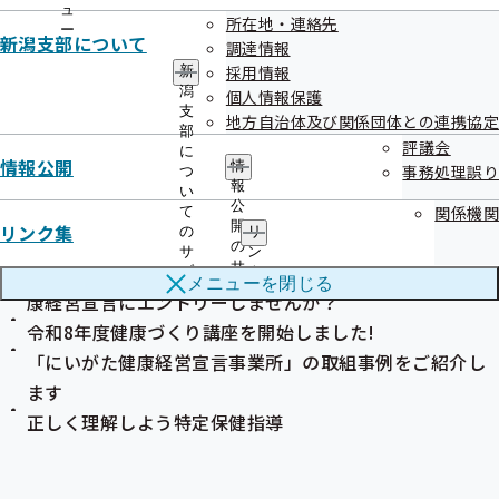
ュ
所在地・連絡先
ー
新潟支部について
調達情報
採用情報
新
潟
個人情報保護
支
地方自治体及び関係団体との連携協定
部
評議会
に
情報公開
情
事務処理誤り
つ
第25号
報
い
公
関係機関
て
開
リンク集
の
リ
主な内容
の
サ
ン
サ
今こそ、職場の健康づくりを始めるチャンス!にいがた健
ブ
ク
メニューを
閉じる
ブ
メ
集
康経営宣言にエントリーしませんか？
メ
ニ
の
ニ
令和8年度健康づくり講座を開始しました!
ュ
サ
ュ
ー
ブ
「にいがた健康経営宣言事業所」の取組事例をご紹介し
ー
メ
ます
ニ
ュ
正しく理解しよう
特定保健指導
ー