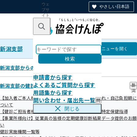
ウェ
やさしい日本語
ブサ
イト
全体
のナ
キーワードで探す
ビ
ゲー
ショ
新潟支部
ン
新潟支部
メニュー
を開く
検索
新潟支部からのお知らせ
申請書から探す
新潟支部からのお知らせ
よくあるご質問から探す
新潟支部の健診・保健指導のご案内
新
用語集から探す
潟
支
【加入者ご本人様・ご家族様向け】健診の受診の流れ・自己負担額に
問い合わせ・届出先一覧
問
部
ついて
い
の
閉じる
【健診ご担当者様・加入者様向け】受けんばねっ！特定保健指導
合
健
わ
【事業所様向け】従業員の皆様の定期健康診断結果データ提供のお願
診
せ
・
い
最新のお知らせ
・
保
健診実施機関一覧等
届
健