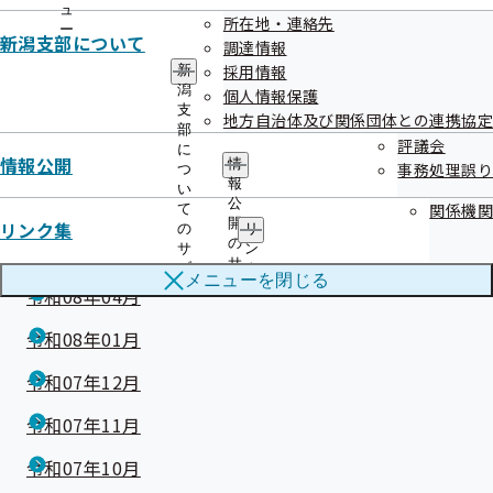
事務処理誤り等の発生状況について（令和8年4月～6月）
ュ
所在地・連絡先
ー
新潟支部について
調達情報
採用情報
新
潟
個人情報保護
支
地方自治体及び関係団体との連携協定
部
評議会
に
情報公開
情
事務処理誤り
つ
過去のお知らせ一覧
報
い
公
関係機関
て
開
リンク集
の
リ
の
令和08年07月
サ
ン
サ
ブ
ク
メニューを
閉じる
ブ
メ
集
令和08年04月
メ
ニ
の
ニ
ュ
サ
令和08年01月
ュ
ー
ブ
ー
メ
令和07年12月
ニ
ュ
令和07年11月
ー
令和07年10月