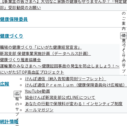
【事業主の皆さまへ】大切なご家族の健康も守りませんか？「特定健
出
指
診」受診勧奨のお願い
先
導
令和08年08月07日
NEW
一
の
覧
健康保険委員
ご
（令和8年熊本地震関連情報）医療機関等における一部負担
の
案
金の免除について
サ
内
ブ
の
健康づくり
健
災害情報
メ
サ
康
ニ
ブ
づ
職場の健康づくり「にいがた健康経営宣言」
ュ
令和08年08月04日
NEW
メ
く
新潟支部 保健事業実施計画（データヘルス計画）
ー
ニ
り
健康保険コラムを掲載しました
健康づくり推進協議会
ュ
の
ー
運輸業のみなさまへ ～健康起因事故の発生を防止しましょう！～
サ
令和08年08月04日
NEW
ブ
にいがたSTOP高血圧プロジェクト
メ
けんぽ通信（納入告知書同封リーフレット）
情報提供サービスを一時停止させていただきます
ニ
広報
けんぽ通信Ｐｒｅｍｉｕｍ（健康保険委員向け広報紙
ュ
令和08年07月31日
YouTube動画
ー
広
協会けんぽ新潟支部公式LINEについて
報
本部における事務処理誤り等の発生状況について（令和8年
あなたの行動で保険料が変わる！インセンティブ制度
の
4月～6月）
サ
メールマガジン
ブ
令和08年07月31日
メ
統計情報
ニ