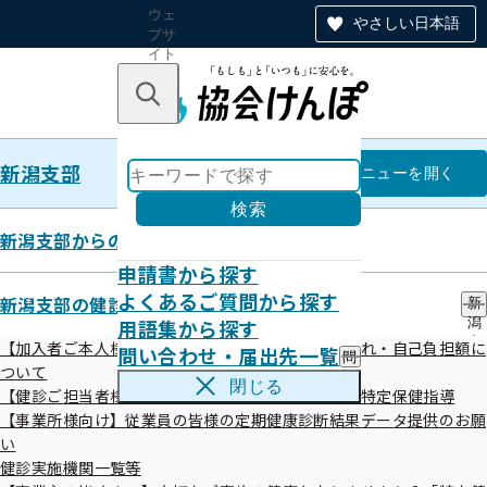
ウェ
やさしい日本語
ブサ
イト
全体
のナ
キーワードで探す
ビ
ゲー
ショ
新潟支部
ン
新潟支部
メニュー
を開く
検索
新潟支部からのお知らせ
申請書から探す
【健診ご担当者様・加入者様向
よくあるご質問から探す
新潟支部の健診・保健指導のご案内
新
用語集から探す
潟
け】受けんばねっ！特定保健指導
支
【加入者ご本人様・ご家族様向け】健診の受診の流れ・自己負担額に
問い合わせ・届出先一覧
問
部
ついて
い
の
閉じる
【健診ご担当者様・加入者様向け】受けんばねっ！特定保健指導
合
健
わ
【事業所様向け】従業員の皆様の定期健康診断結果データ提供のお願
診
せ
・
い
・
目次
保
健診実施機関一覧等
届
健