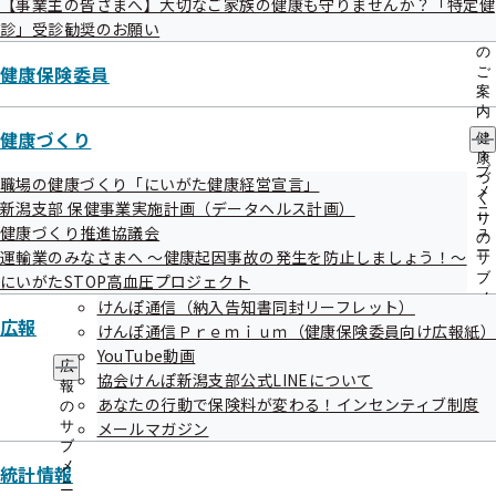
【事業主の皆さまへ】大切なご家族の健康も守りませんか？「特定健
出
指
診」受診勧奨のお願い
特定保健指導って何？ ～受けんばねっ！特定保健指導
先
導
一
の
～
覧
健康保険委員
ご
の
案
健診ご担当者様へ ～従業員の皆さまに、健診後の健康
サ
内
ブ
相談・サポートを受けてもらいましょう！～
の
健康づくり
健
メ
サ
康
ニ
ブ
特定保健指導に必要な書類を紛失された方はこちらをご
づ
職場の健康づくり「にいがた健康経営宣言」
ュ
メ
く
活用ください
新潟支部 保健事業実施計画（データヘルス計画）
ー
ニ
り
健康づくり推進協議会
ュ
の
ー
運輸業のみなさまへ ～健康起因事故の発生を防止しましょう！～
サ
ブ
にいがたSTOP高血圧プロジェクト
令和08年06月04日
メ
けんぽ通信（納入告知書同封リーフレット）
ニ
広報
けんぽ通信Ｐｒｅｍｉｕｍ（健康保険委員向け広報紙
ュ
YouTube動画
ー
広
協会けんぽ新潟支部公式LINEについて
報
あなたの行動で保険料が変わる！インセンティブ制度
の
サ
メールマガジン
ブ
特定保健指導って何？ ～受けんばねっ！
メ
統計情報
ニ