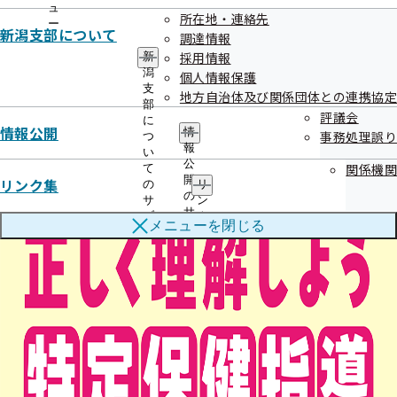
特定保健指導～
ュ
所在地・連絡先
ー
新潟支部について
調達情報
採用情報
新
潟
個人情報保護
支
地方自治体及び関係団体との連携協定
部
評議会
に
情報公開
情
事務処理誤り
つ
報
い
公
関係機関
て
開
リンク集
の
リ
の
サ
ン
サ
ブ
ク
メニューを
閉じる
ブ
メ
集
メ
ニ
の
ニ
ュ
サ
ュ
ー
ブ
ー
メ
ニ
ュ
ー