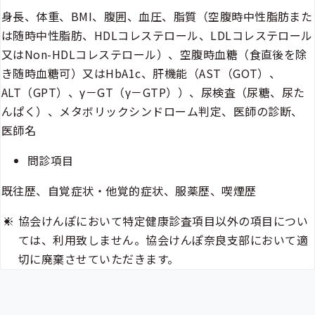
身長、体重、BMI、腹囲、血圧、脂質（空腹時中性脂肪また
は随時中性脂肪、HDLコレステロール、LDLコレステロール
又はNon-HDLコレステロール）、空腹時血糖（食直後を除
き随時血糖可）又はHbA1c、肝機能（AST（GOT）、
ALT（GPT）、γ－GT（γ－GTP））、尿検査（尿糖、尿た
んぱく）、メタボリックシンドローム判定、医師の診断、
医師名
問診項目
既往歴、自覚症状・他覚的症状、服薬歴、喫煙歴
協会けんぽにおいて特定健康診査項目以外の項目につい
ては、利用致しません。協会けんぽ奈良支部において適
切に廃棄させていただきます。