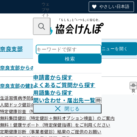
ウェ
やさしい日本語
ブサ
イト
全体
のナ
キーワードで探す
ビ
ゲー
ショ
奈良支部
ン
奈良支部
メニュー
を開く
検索
奈良支部からのお知らせ
申請書から探す
定期健康診断（事業者健診）結果
よくあるご質問から探す
奈良支部の健診・保健指導のご案内
奈
用語集から探す
良
ご提供のお願い
支
生活習慣病予防健診のご案内
問い合わせ・届出先一覧
問
部
人間ドック健診のご案内
い
の
閉じる
特定健康診査（特定健診）のご案内
合
健
令和08年04月03日
わ
無料集団健診（特定健診＋無料オプション検査）のご案内
診
せ
・
無料！健康サポート（特定保健指導）をご利用ください
・
保
定期健康診断（事業者健診）結果のご提供のお願い
届
健