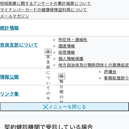
地域医療に関するアンケートの集計結果について
従業員の健康管理ができて一石二鳥です。
マイナンバーカードの健康保険証利用について
メールマガジン
統計情報
所在地・連絡先
奈良支部について
調達情報
提供するにはどうしたらいいの？
採用情報
奈
良
個人情報保護
支
地方自治体及び関係団体との連携協定
部
評議会
に
情報公開
情
事務処理誤り
つ
協会けんぽの生活習慣病予防健診を受診してい
報
い
る場合
公
て
開
リンク集
の
の
サ
サ
健診結果の提供は不要です。
ブ
メニューを
閉じる
ブ
メ
メ
ニ
ニ
ュ
ュ
ー
契約健診機関で受診している場合
ー