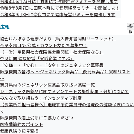
令和8年6月23日に上牧町にて健康経営セミナーを開催します
令和8年8月7日に田原本町にて健康経営セミナーを開催します
令和8年9月8日に奈良市にて健康経営セミナーを開催します
広報
広
報
の
協会けんぽなら健康だより（納入告知書同封リーフレット）
サ
奈良支部LINE公式アカウント友だち募集中！
ブ
（一財）奈良県社会保険協会機関紙「社会保険なら」
メ
健診結果を提供したらどうなるの？
奈良新聞 健康経営「実践企業に学ぶ」
ニ
ュ
「安価」・「安心」・「安全」のジェネリック医薬品
ー
医療機関の皆様へ ～ジェネリック医薬品（後発医薬品）実績リスト
～
協会けんぽの健康サポート（特定保健指導）を
奈良県内のジェネリック医薬品取り扱い薬局一覧
ジェネリック医薬品に関するアンケートの集計結果・分析について
無料で受けていただけます。
みんなで取り組もう！インセンティブ制度
【事業所ご担当者様へ】退職する従業員様の退職後の健康保険につい
健診結果より、生活習慣病になるリスクが高い従業員の方
て
は、協会けんぽの保健師・管理栄養士による健康サポートを
医療機関の適正受診にご協力ください
医療費節約のポイント
無料で受けていただけます。
健康保険の記号変換
従業員ご本人様は生活習慣を見直すことができ、事業主様は