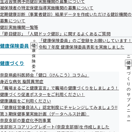
生活習慣病予防健診実施機関の募集について
出
指
被保険者の特定保健指導実施機関の募集について
先
導
一
定期健康診断（事業者健診）結果データを作成いただける健診機関の
の
覧
ご
募集について
の
案
健診実施機関一覧等
サ
内
「節目健診」「人間ドック健診」に関するよくあるご質問
ブ
の
メ
「健康保険委員」のご登録をお願いしています！
サ
ニ
健康保険委員
健
ブ
令和７年度 健康保険委員表彰を実施しました
ュ
康
メ
ー
保
ニ
険
ュ
健康づくり
健
委
ー
康
員
づ
奈良県歯科医師会「健口（けんこう）コラム」
の
く
身近な病気 脂質異常症
サ
り
「職場まるごと健康宣言」で職場の健康づくりをしましょう！
ブ
の
メ
健康づくり促進ポスターをご利用ください！
サ
ニ
ブ
健康講座をご利用ください
ュ
メ
「健康経営優良法人」認定制度にチャレンジしてみましょう!!
ー
ニ
第３期保健事業実施計画（データヘルス計画）
ュ
奈良支部の重症化予防事業
ー
支部別スコアリングレポート(奈良支部版)を作成しました