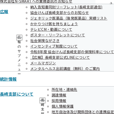
株式会社NｰSMARTへの業務委託のお知らせ
ュ
納入告知書同封リーフレット(長崎支部通信)
ー
広報
協会けんぽ長崎支部からのお知らせ
ジェネリック医薬品（後発医薬品）実績リスト
かかりつけ医を持ちましょう
テレビCM・動画について
ポスター・リーフレットについて
広
社会保険ながさき
報
インセンティブ制度について
の
サ
令和8年度 協会けんぽ長崎支部の保険料率について
ブ
【広報】長崎支部公式LINEについて
メ
メールマガジン
ニ
メンタルヘルス出前講座（無料）のご案内
ュ
ー
統計情報
所在地・連絡先
平成26年4月作成
長崎支部について
調達情報
採用情報
長
崎
個人情報保護
支
地方自治体及び関係団体との連携協定
部