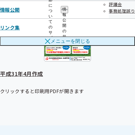
評議会
に
情報公開
情
事務処理誤り
つ
報
い
公
て
開
リンク集
の
の
サ
サ
ブ
メニューを
閉じる
ブ
メ
メ
ニ
ニ
ュ
ュ
ー
ー
平成31年4月作成
クリックすると印刷用PDFが開きます