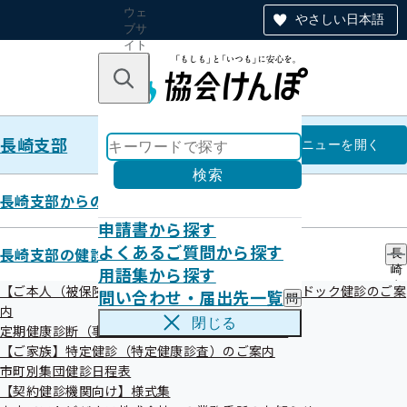
ウェ
やさしい日本語
ブサ
イト
全体
のナ
キーワードで探す
ビ
ゲー
ショ
長崎支部
ン
長崎支部
メニュー
を開く
検索
長崎支部からのお知らせ
申請書から探す
健診の受診勧奨ポスター
よくあるご質問から探す
長崎支部の健診・保健指導のご案内
長
用語集から探す
崎
支
【ご本人（被保険者）】生活習慣病予防健診・人間ドック健診のご案
問い合わせ・届出先一覧
問
部
令和02年06月11日
内
い
の
閉じる
定期健康診断（事業者健診）結果の提供のお願い
合
健
生活習慣病予防健診
・特定健康診査の受診勧奨ポスターを作
わ
【ご家族】特定健診（特定健康診査）のご案内
診
せ
成しました。
・
市町別集団健診日程表
・
保
【契約健診機関向け】様式集
事業所内に掲示していただくなど、是非ご活用ください。
届
健