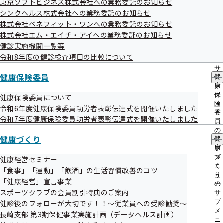
東京ソフトビジネス株式会社への業務委託のお知らせ
出
指
シンクヘルス株式会社への業務委託のお知らせ
先
健診の受診勧奨ポスター
導
一
株式会社ベネフィット・ワンへの業務委託のお知らせ
の
覧
ご
株式会社エム・エイチ・アイへの業務委託のお知らせ
の
案
健診実施機関一覧等
サ
内
令和8年度の健診検査項目の比較について
ブ
の
メ
サ
ニ
健康保険委員
健
ブ
ュ
康
メ
ー
保
ニ
健康保険委員について
険
ュ
令和6年度健康保険委員功労者表彰伝達式を開催いたしました
委
ー
令和7年度健康保険委員功労者表彰伝達式を開催いたしました
員
の
健康づくり
健
サ
康
ブ
づ
メ
健康経営セミナー
く
ニ
「食事」「運動」「飲酒」の生活習慣改善のコツ
り
ュ
「健康経営」宣言事業
の
ー
スポーツクラブの会員割引特典のご案内
サ
ブ
健診後のフォローが大切です！！～従業員への受診勧奨～
メ
長崎支部 第3期保健事業実施計画（データヘルス計画）
ニ