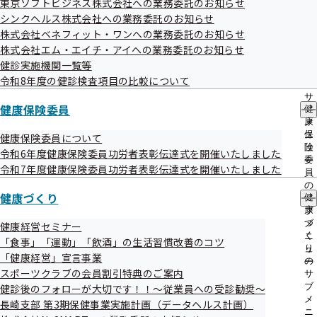
東京ソフトビジネス株式会社への業務委託のお知らせ
出
指
シンクヘルス株式会社への業務委託のお知らせ
先
導
一
株式会社ベネフィット・ワンへの業務委託のお知らせ
の
覧
ご
株式会社エム・エイチ・アイへの業務委託のお知らせ
の
案
健診実施機関一覧等
サ
内
令和8年度の健診検査項目の比較について
ブ
の
メ
サ
ニ
健康保険委員
健
ブ
ュ
康
メ
ー
保
ニ
健康保険委員について
険
ュ
令和6年度健康保険委員功労者表彰伝達式を開催いたしました
委
ー
令和7年度健康保険委員功労者表彰伝達式を開催いたしました
員
の
健康づくり
健
サ
康
ブ
づ
メ
健康経営セミナー
く
ニ
「食事」「運動」「飲酒」の生活習慣改善のコツ
り
ュ
「健康経営」宣言事業
の
ー
スポーツクラブの会員割引特典のご案内
サ
ブ
健診後のフォローが大切です！！～従業員への受診勧奨～
メ
長崎支部 第3期保健事業実施計画（データヘルス計画）
ニ