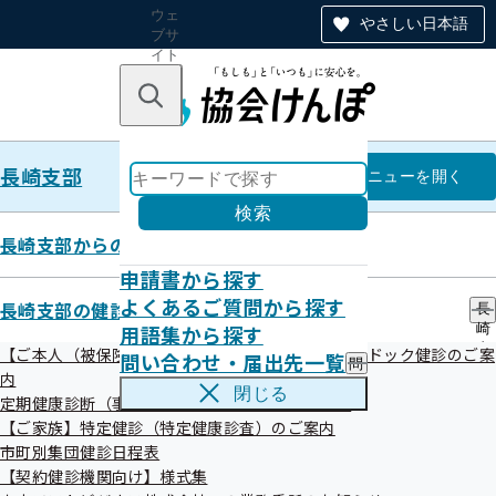
ウェ
やさしい日本語
ブサ
イト
全体
のナ
キーワードで探す
ビ
ゲー
ショ
長崎支部
ン
長崎支部
メニュー
を開く
検索
長崎支部からのお知らせ
申請書から探す
生活習慣改善のための「運動」の
よくあるご質問から探す
長崎支部の健診・保健指導のご案内
長
用語集から探す
崎
コツ
支
【ご本人（被保険者）】生活習慣病予防健診・人間ドック健診のご案
問い合わせ・届出先一覧
問
部
内
い
の
閉じる
定期健康診断（事業者健診）結果の提供のお願い
合
健
令和07年08月07日
わ
【ご家族】特定健診（特定健康診査）のご案内
診
せ
・
市町別集団健診日程表
・
保
【契約健診機関向け】様式集
届
健