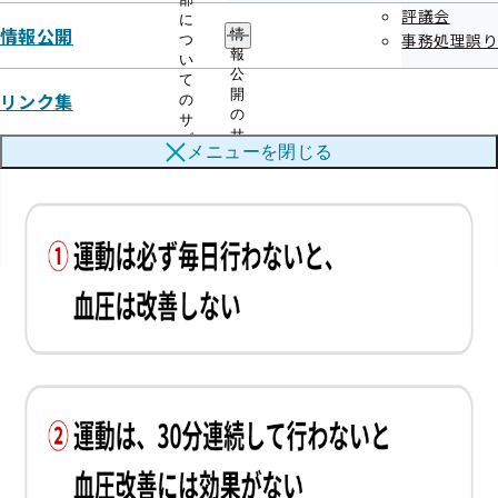
評議会
に
情報公開
情
事務処理誤り
つ
報
い
公
て
開
リンク集
の
の
サ
サ
ブ
メニューを
閉じる
ブ
メ
メ
ニ
ニ
ュ
ュ
ー
ー