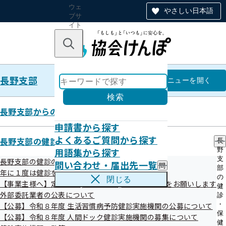
ウェ
やさしい日本語
ブサ
イト
全体
のナ
キーワードで探す
ビ
ゲー
ショ
長野支部
ン
長野支部
メニュー
を開く
検索
長野支部からのお知らせ
申請書から探す
健康保険委員活動について
よくあるご質問から探す
長野支部の健診・保健指導のご案内
長
用語集から探す
野
支
長野支部の健診のご案内
問い合わせ・届出先一覧
問
部
協会けんぽ長野支部では、事業所の架け橋となっていただく
年に１度は健診を！ 健診特集コーナー
い
の
閉じる
【事業主様へ】定期健診(事業者健診)結果のご提供をお願いします
健康保険委員のご登録をお願いしております。現在、6,100
合
健
わ
外部委託業者の公表について
診
名以上の方に健康保険委員としてご活躍いただいています。
せ
・
【公募】令和８年度 生活習慣病予防健診実施機関の公募について
（令和8年3月時点）
・
保
【公募】令和８年度 人間ドック健診実施機関の募集について
届
健