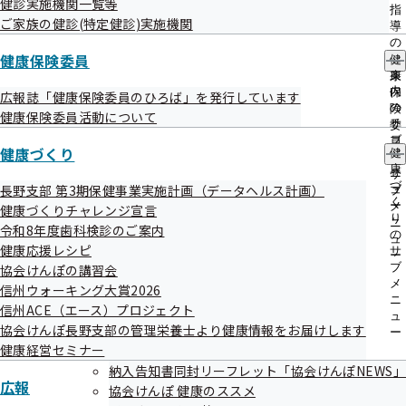
健診実施機関一覧等
出
指
ご家族の健診(特定健診)実施機関
先
導
一
の
覧
健康保険委員
ご
健
の
案
康
サ
内
保
広報誌「健康保険委員のひろば」を発行しています
ブ
の
険
健康保険委員の活動内容
健康保険委員活動について
メ
サ
委
ニ
ブ
員
健康づくり
ュ
健
メ
の
健康保険委員の皆様には、広報、相談、各種事業の推進、健
ー
康
ニ
サ
づ
長野支部 第3期保健事業実施計画（データヘルス計画）
ュ
ブ
康保険事業に関するモニター等の活動にご協力をいただきま
く
ー
メ
健康づくりチャレンジ宣言
す。
り
ニ
令和8年度歯科検診のご案内
の
ュ
協会けんぽ長野支部では、メールマガジンの配信や、研修会
健康応援レシピ
サ
ー
の開催等を通して委員の皆様への情報発信を行っていきま
ブ
協会けんぽの講習会
メ
信州ウォーキング大賞2026
す。
ニ
信州ACE（エース）プロジェクト
ュ
協会けんぽ長野支部の管理栄養士より健康情報をお届けします
ー
健康経営セミナー
納入告知書同封リーフレット「協会けんぽNEWS」
広報
協会けんぽ 健康のススメ