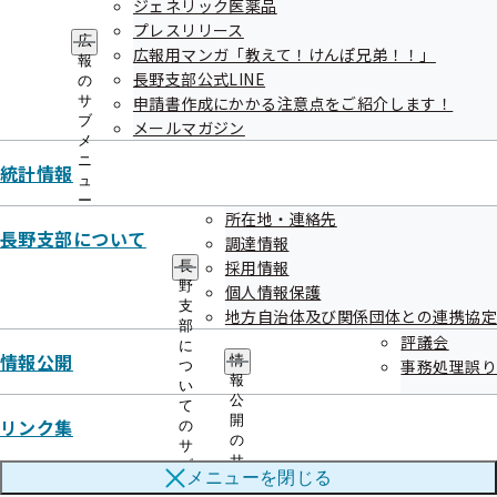
ジェネリック医薬品
プレスリリース
健康保険委員への無料サポート
広
広報用マンガ「教えて！けんぽ兄弟！！」
報
長野支部公式LINE
の
広報誌「健康保険委員のひろば」を年4回お届け
サ
申請書作成にかかる注意点をご紹介します！
ブ
メールマガジン
メ
広報誌「健康保険委員のひろば」を発行しています
ニ
統計情報
ュ
広報用マンガ「教えて！けんぽ兄弟！！」をお届け
ー
所在地・連絡先
長野支部について
調達情報
広報用マンガ「教えて！ けんぽ兄弟！！」
採用情報
長
野
個人情報保護
講習会の実施
支
地方自治体及び関係団体との連携協定
部
評議会
に
協会けんぽの講習会
情報公開
情
事務処理誤り
つ
報
い
公
日本年金機構と合同の研修会(任意参加)
て
開
リンク集
の
の
サ
開催地域を限定する可能性があります
サ
ブ
メニューを
閉じる
ブ
メ