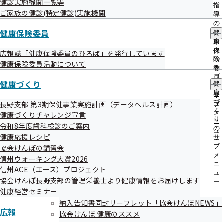
健診実施機関一覧等
出
指
ご家族の健診(特定健診)実施機関
先
導
一
統計情報
の
覧
健康保険委員
ご
健
の
案
康
サ
内
保
広報誌「健康保険委員のひろば」を発行しています
ブ
の
険
健康保険委員活動について
メ
事業所・加入者数・標準報酬月額
サ
委
ニ
ブ
員
健康づくり
ュ
健
メ
の
ー
康
ニ
サ
令和3年度
づ
長野支部 第3期保健事業実施計画（データヘルス計画）
ュ
ブ
く
ー
メ
健康づくりチャレンジ宣言
令和4年度
り
ニ
令和8年度歯科検診のご案内
の
ュ
健康応援レシピ
サ
令和5年度
ー
ブ
協会けんぽの講習会
メ
信州ウォーキング大賞2026
令和6年度
ニ
信州ACE（エース）プロジェクト
ュ
令和7年度（令和8年3月分まで）
協会けんぽ長野支部の管理栄養士より健康情報をお届けします
ー
健康経営セミナー
納入告知書同封リーフレット「協会けんぽNEWS」
広報
協会けんぽ 健康のススメ
保険給付