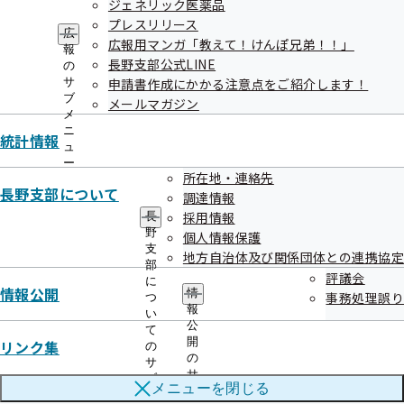
ジェネリック医薬品
プレスリリース
広
広報用マンガ「教えて！けんぽ兄弟！！」
令和3年度
報
長野支部公式LINE
の
令和4年度
サ
申請書作成にかかる注意点をご紹介します！
ブ
メールマガジン
メ
令和5年度
ニ
統計情報
ュ
令和6年度
ー
所在地・連絡先
令和7年度（令和8年3月分まで）
長野支部について
調達情報
採用情報
長
野
個人情報保護
支
年度推移
地方自治体及び関係団体との連携協定
部
評議会
に
情報公開
情
事務処理誤り
つ
報
平成16～令和7年度
い
公
て
開
リンク集
の
の
サ
サ
ブ
メニューを
閉じる
ブ
メ