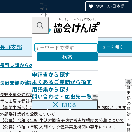
ウェ
やさしい日本語
ブサ
イト
全体
のナ
キーワードで探す
ビ
ゲー
ショ
長野支部
ン
長野支部
メニュー
を開く
検索
長野支部からのお知らせ
申請書から探す
統計情報
よくあるご質問から探す
長野支部の健診・保健指導のご案内
長
用語集から探す
野
支
長野支部の健診のご案内
問い合わせ・届出先一覧
問
部
令和08年07月10日
年に１度は健診を！ 健診特集コーナー
い
の
閉じる
【事業主様へ】定期健診(事業者健診)結果のご提供をお願いします
合
健
わ
外部委託業者の公表について
診
せ
・
【公募】令和８年度 生活習慣病予防健診実施機関の公募について
・
保
【公募】令和８年度 人間ドック健診実施機関の募集について
届
健