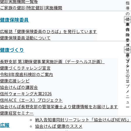
健診実施機関一覧等
出
指
ご家族の健診(特定健診)実施機関
先
導
一
の
覧
健康保険委員
ご
健
協会けんぽ 健康のススメ
の
案
康
サ
内
保
広報誌「健康保険委員のひろば」を発行しています
ブ
の
険
健康保険委員活動について
メ
サ
委
ニ
ブ
員
健康づくり
ュ
健
メ
の
ー
康
ニ
サ
ジェネリック医薬品
づ
長野支部 第3期保健事業実施計画（データヘルス計画）
ュ
ブ
く
ー
メ
健康づくりチャレンジ宣言
り
ニ
令和8年度歯科検診のご案内
の
ュ
健康応援レシピ
サ
ー
ブ
協会けんぽの講習会
メ
信州ウォーキング大賞2026
ニ
信州ACE（エース）プロジェクト
プレスリリース
ュ
協会けんぽ長野支部の管理栄養士より健康情報をお届けします
ー
健康経営セミナー
納入告知書同封リーフレット「協会けんぽNEWS」
広報
協会けんぽ 健康のススメ