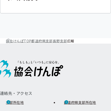
メ
ニ
ニ
ュ
ュ
ー
ー
協会けんぽTOP
都道府県支部
長野支部
広報
連絡先・アクセス
本部所在地
都道府県支部所在地