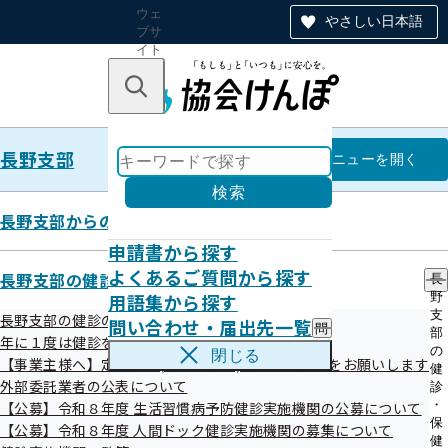
ウェ
やさしい日本語
ブサ
イト
全体
のナ
キーワードで探す
ビ
ゲー
ショ
長野支部
ン
長野支部
メニュー
を開く
検索
長野支部からのお知らせ
申請書から探す
広報
よくあるご質問から探す
長野支部の健診・保健指導のご案内
長
用語集から探す
野
支
長野支部の健診のご案内
問い合わせ・届出先一覧
問
部
年に１度は健診を！ 健診特集コーナー
い
の
閉じる
【事業主様へ】定期健診(事業者健診)結果のご提供をお願いします
合
納入告知書同封リーフレット「協会け
健
わ
外部委託業者の公表について
診
んぽNEWS」
せ
・
【公募】令和８年度 生活習慣病予防健診実施機関の公募について
・
保
【公募】令和８年度 人間ドック健診実施機関の募集について
届
健