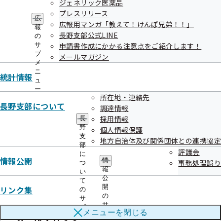
ジェネリック医薬品
広報用マンガ「教えて！けんぽ兄
プレスリリース
広
弟！！」
広報用マンガ「教えて！けんぽ兄弟！！」
報
長野支部公式LINE
の
サ
申請書作成にかかる注意点をご紹介します！
ブ
メールマガジン
メ
ニ
統計情報
ュ
長野支部公式LINE
ー
所在地・連絡先
長野支部について
調達情報
採用情報
長
野
個人情報保護
支
地方自治体及び関係団体との連携協定
申請書作成にかかる注意点をご紹介し
部
評議会
に
ます！
情報公開
情
事務処理誤り
つ
報
い
公
て
開
リンク集
の
の
サ
サ
ブ
メニューを
閉じる
ブ
メールマガジン
メ