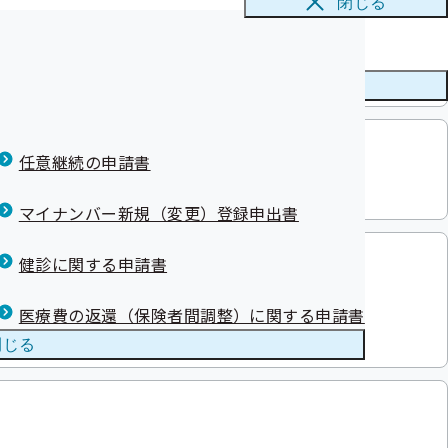
閉じる
メニューを
閉じる
した
任意継続の申請書
日一覧表を掲載しました。
マイナンバー新規（変更）登録申出書
健診に関する申請書
医療費の返還（保険者間調整）に関する申請書
係る災害
閉じる