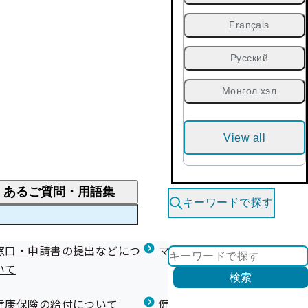
Français
Русский
Монгол хэл
View all
くあるご質問・用語集
キーワードで探す
くあるご質問
窓口・申請書の提出などにつ
医療費が高額になりそう・なったとき
健診を受けた後の健康づくり
マイナ保険証等関連について
いて
限度額適用認定・高額療養費・高額介護合算
検索
について
健康宣言（コラボヘルス）
健康保険の給付について
健康保険任意継続制度（退職
医療費の全額を負担したとき