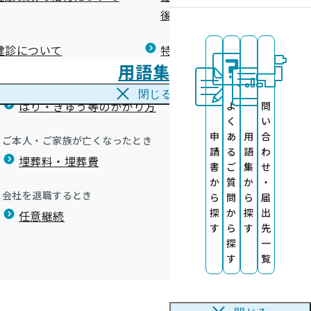
広報）
健康づくりコラム
後の健康保険）について
療養費
閉じる
健診について
特定保健指導について
海外で急な病気にかかり治療を受けたとき
用語集
海外療養費
願いします
閉じる
について
はり・きゅう等のかかり方
よ
問
いて
く
い
申
あ
用
合
ご本人・ご家族が亡くなったとき
請
る
語
わ
埋葬料・埋葬費
書
ご
集
せ
か
質
か
・
会社を退職するとき
ら
問
ら
届
探
か
探
出
任意継続
す
ら
す
先
します
探
一
す
覧
7年10月分）