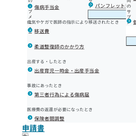
の
サ
問
長野支部からのお知らせ
パンフレット等（
傷病手当金
サ
ブ
の
ブ
メ
サ
長野支部の健診のご案内
メ
ニ
ブ
病気やケガで医師の指示により移送されたとき
長野支部の健診・保健指導のご案内
ニ
ュ
長
メ
年に１度は健診を！ 健診特集コーナー
2月
ュ
ー
野
ニ
移送費
【事業主様へ】定期健診(事業者健診)結果のご提供をお
ー
支
ュ
広報誌「健康保険委員のひろば」を発行しています
外部委託業者の公表について
部
ー
健康保険委員
健
健康保険委員活動について
【公募】令和８年度 生活習慣病予防健診実施機関の公募
の
柔道整復師のかかり方
康
健
【公募】令和８年度 人間ドック健診実施機関の募集につ
保
長野支部 第3期保健事業実施計画（データヘルス計画）
診
健診実施機関一覧等
険
健康づくり
健
健康づくりチャレンジ宣言
出産する・したとき
・
委
ご家族の健診(特定健診)実施機関
康
令和8年度歯科検診のご案内
保
員
出産育児一時金・出産手当金
づ
納入告知書同封リーフレット「協会けんぽNEWS」
健
健康応援レシピ
の
く
広報
広
協会けんぽ 健康のススメ
指
サ
協会けんぽの講習会
り
報
導
ジェネリック医薬品
ブ
事故にあったとき
の
信州ウォーキング大賞2026
の
の
メ
プレスリリース
サ
信州ACE（エース）プロジェクト
サ
統計情報
第三者行為による傷病届
ご
ニ
ブ
広報用マンガ「教えて！けんぽ兄弟！！」
ブ
案
協会けんぽ長野支部の管理栄養士より健康情報をお届け
ュ
メ
メ
長野支部公式LINE
内
健康経営セミナー
ー
所在地・連絡先
令和08年02月27日
ニ
医療費の返還が必要になったとき
ニ
の
申請書作成にかかる注意点をご紹介します！
長野支部について
長
調達情報
ュ
ュ
サ
メールマガジン
保険者間調整
野
ー
採用情報
ー
ブ
支
評議会
申請書
個人情報保護
メ
長野支部の統計情報を更新しました（令和
部
情報公開
情
事務処理誤り
ニ
地方自治体及び関係団体との連携協定
に
報