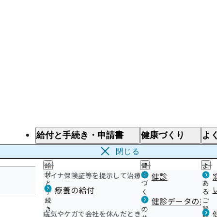
給付と手続き・申請書
健康づくり
よ
給付と手続き
健康づくり
よ
閉じる
給
健
よ
マイナ保険証等を提示して治療を受けるとき
付
康
健診
く
と
づ
あ
療養の給付
手
く
る
長野支部
健診データの提供
続
り
ご
き
の
質
病気やケガで会社を休んだとき