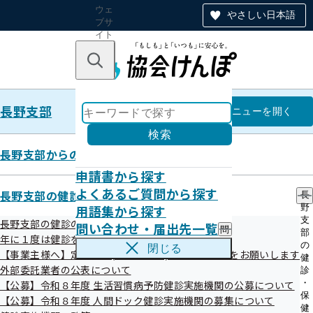
ウェ
やさしい日本語
ブサ
イト
全体
のナ
キーワードで探す
ビ
ゲー
ショ
長野支部
ン
長野支部
メニュー
を開く
検索
長野支部からのお知らせ
申請書から探す
令和07年11月
よくあるご質問から探す
長野支部の健診・保健指導のご案内
長
用語集から探す
野
支
長野支部の健診のご案内
問い合わせ・届出先一覧
問
部
年に１度は健診を！ 健診特集コーナー
い
の
閉じる
【事業主様へ】定期健診(事業者健診)結果のご提供をお願いします
合
健
わ
外部委託業者の公表について
診
せ
・
【公募】令和８年度 生活習慣病予防健診実施機関の公募について
お知らせ
・
保
【公募】令和８年度 人間ドック健診実施機関の募集について
届
健