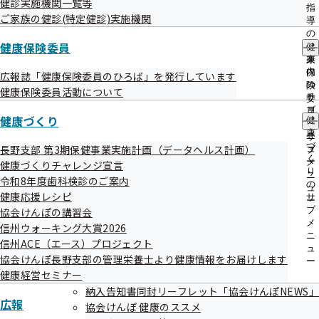
健診実施機関一覧等
出
指
ご家族の健診(特定健診)実施機関
先
導
令和07年11月28日
一
の
覧
健康保険委員
ご
第138回全国健康保険協会運営委員会の資料を掲載しました
健
の
案
康
サ
内
保
広報誌「健康保険委員のひろば」を発行しています
令和07年11月27日
ブ
の
険
健康保険委員活動について
メ
サ
委
協会けんぽマイナンバー専用ダイヤルにお電話いただく前に
ニ
ブ
員
健康づくり
確認をお願いいたします
ュ
健
メ
の
ー
康
ニ
サ
づ
長野支部 第3期保健事業実施計画（データヘルス計画）
令和07年11月25日
ュ
ブ
く
ー
メ
健康づくりチャレンジ宣言
長野支部の統計情報を更新しました（令和7年7月分）
り
ニ
令和8年度歯科検診のご案内
の
ュ
健康応援レシピ
サ
令和07年11月20日
ー
ブ
協会けんぽの講習会
メ
令和7年11月18日大分市佐賀関の大規模火災に伴う災害
信州ウォーキング大賞2026
ニ
信州ACE（エース）プロジェクト
災害情報
ュ
協会けんぽ長野支部の管理栄養士より健康情報をお届けします
ー
健康経営セミナー
令和07年11月18日
納入告知書同封リーフレット「協会けんぽNEWS」
広報
第138回全国健康保険協会運営委員会を開催します
協会けんぽ 健康のススメ