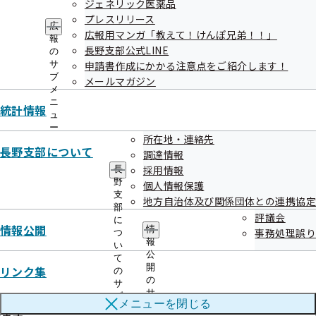
ジェネリック医薬品
令和07年11月17日
プレスリリース
広
広報用マンガ「教えて！けんぽ兄弟！！」
協会けんぽ等を装った不審なメール・電話にご注意ください
報
長野支部公式LINE
の
サ
令和07年11月17日
申請書作成にかかる注意点をご紹介します！
ブ
メールマガジン
長野支部の広報誌を更新しました
メ
ニ
統計情報
ュ
令和07年11月14日
ー
所在地・連絡先
被扶養者状況リストをお送りしています
長野支部について
調達情報
令和07年11月14日
採用情報
長
野
個人情報保護
長野支部のメールマガジン(バックナンバー)を更新しました
支
地方自治体及び関係団体との連携協定
部
評議会
に
令和07年11月13日
情報公開
情
事務処理誤り
つ
報
令和７年度協会けんぽ調査研究報告書を掲載しました
い
公
て
開
リンク集
の
令和07年11月01日
の
サ
サ
令和7年12月1日をもって、健康保険証が使用できなくなり
ブ
メニューを
閉じる
ブ
メ