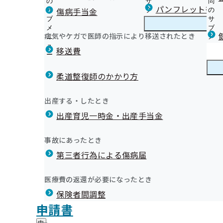
の
サ
問
長野支部からのお知らせ
パンフレット等（
傷病手当金
サ
ブ
の
ブ
メ
サ
長野支部の健診のご案内
メ
ニ
ブ
病気やケガで医師の指示により移送されたとき
長野支部の健診・保健指導のご案内
ニ
ュ
長
メ
年に１度は健診を！ 健診特集コーナー
04月
ュ
ー
野
ニ
移送費
【事業主様へ】定期健診(事業者健診)結果のご提供をお
ー
支
ュ
広報誌「健康保険委員のひろば」を発行しています
外部委託業者の公表について
部
ー
健康保険委員
健
健康保険委員活動について
【公募】令和８年度 生活習慣病予防健診実施機関の公募
の
柔道整復師のかかり方
康
健
【公募】令和８年度 人間ドック健診実施機関の募集につ
保
長野支部 第3期保健事業実施計画（データヘルス計画）
診
健診実施機関一覧等
険
健康づくり
健
健康づくりチャレンジ宣言
出産する・したとき
・
委
ご家族の健診(特定健診)実施機関
康
令和8年度歯科検診のご案内
保
員
出産育児一時金・出産手当金
づ
納入告知書同封リーフレット「協会けんぽNEWS」
健
健康応援レシピ
の
く
広報
広
協会けんぽ 健康のススメ
指
サ
協会けんぽの講習会
り
報
導
ジェネリック医薬品
ブ
事故にあったとき
の
信州ウォーキング大賞2026
の
の
メ
プレスリリース
サ
信州ACE（エース）プロジェクト
サ
統計情報
第三者行為による傷病届
ご
ニ
ブ
広報用マンガ「教えて！けんぽ兄弟！！」
ブ
案
協会けんぽ長野支部の管理栄養士より健康情報をお届け
ュ
メ
メ
長野支部公式LINE
内
健康経営セミナー
ー
所在地・連絡先
令和07年04月30日
ニ
医療費の返還が必要になったとき
ニ
の
申請書作成にかかる注意点をご紹介します！
長野支部について
長
調達情報
ュ
ュ
サ
メールマガジン
保険者間調整
野
ー
採用情報
ー
ブ
支
評議会
申請書
個人情報保護
メ
健康保険の任意継続被保険者の5月分保険料の納
部
情報公開
情
事務処理誤り
ニ
地方自治体及び関係団体との連携協定
に
報