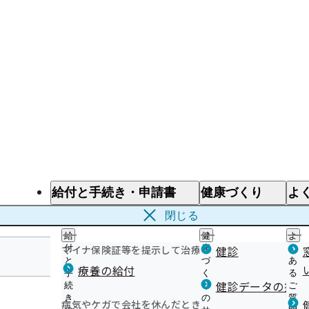
給付と手続き・申請書
健康づくり
よ
給付と手続き
健康づくり
よ
閉じる
給
健
よ
マイナ保険証等を提示して治療を受けるとき
付
康
健診
く
と
づ
あ
療養の給付
手
く
る
長野支部
健診データの提供
続
り
ご
き
の
質
病気やケガで会社を休んだとき