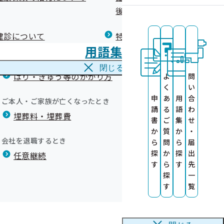
広報）
健康づくりコラム
後の健康保険）について
療養費
閉じる
健診について
特定保健指導について
海外で急な病気にかかり治療を受けたとき
用語集
海外療養費
願いします
閉じる
について
はり・きゅう等のかかり方
よ
問
いて
く
い
申
あ
用
合
ご本人・ご家族が亡くなったとき
請
る
語
わ
埋葬料・埋葬費
書
ご
集
せ
か
質
か
・
会社を退職するとき
ら
問
ら
届
探
か
探
出
任意継続
す
ら
す
先
します
探
一
す
覧
付期限は5月12日です