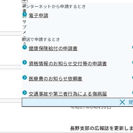
申
ュ
つ
令和07年04月30日
公
インターネットから申請するとき
請
ー
い
開
リンク集
書
電子申請
て
の
の
の
サ
サ
サ
事務処理誤りを掲載しま
ブ
ブ
ブ
メ
メ
メ
ニ
ニ
令和07年04月22日
郵送で申請するとき
ニ
ュ
ュ
ュ
健康保険給付の申請書
ー
ー
ー
プレスリリースをしまし
資格情報のお知らせ交付等の申請書
令和07年04月10日
医療費のお知らせ依頼書
交通事故や第三者行為による傷病届
長野支部のメールマガジン(バックナンバ
令和07年04月10日
長野支部の広報誌を更新し