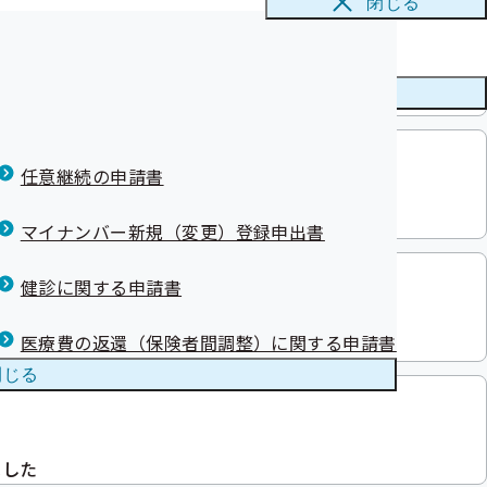
閉じる
メニューを
閉じる
した
任意継続の申請書
た
マイナンバー新規（変更）登録申出書
健診に関する申請書
医療費の返還（保険者間調整）に関する申請書
ー)を更新しました
閉じる
ました