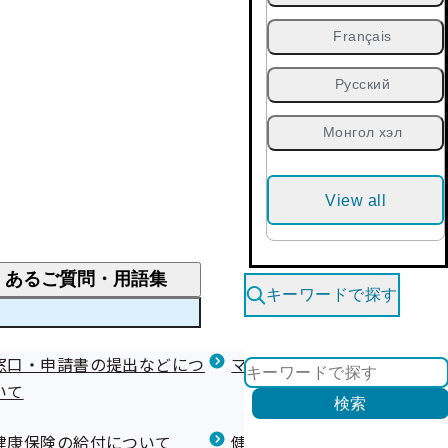
Français
Русский
Монгол хэл
View all
くあるご質問・用語集
キーワードで探す
くあるご質問
窓口・申請書の提出などにつ
医療費が高額になりそう・なったとき
健診を受けた後の健康づくり
マイナ保険証等関連について
いて
限度額適用認定・高額療養費・高額介護合算
検索
について
健康宣言（コラボヘルス）
健康保険の給付について
健康保険任意継続制度（退職
医療費の全額を負担したとき