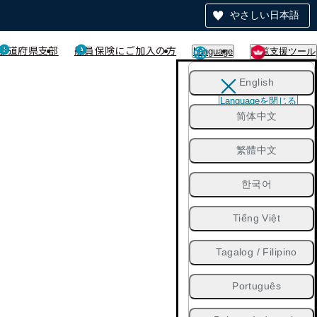
やさしい日本語
都道府県支部
船員保険にご加入の方
Language
閲覧支援ツール
English
Languageを閉じる
简体中文
繁體中文
한국어
Tiếng Việt
Tagalog / Filipino
Português