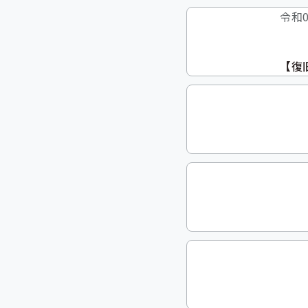
令和0
【復