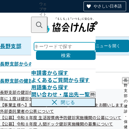
ウェ
やさしい日本語
ブサ
イト
全体
のナ
キーワードで探す
ビ
ゲー
ショ
長野支部
ン
長野支部
メニュー
を開く
検索
長野支部からのお知らせ
申請書から探す
信州ウォーキング大賞2026
よくあるご質問から探す
長野支部の健診・保健指導のご案内
長
用語集から探す
野
支
長野支部の健診のご案内
問い合わせ・届出先一覧
問
部
令和08年06月08日
年に１度は健診を！ 健診特集コーナー
い
の
閉じる
【事業主様へ】定期健診(事業者健診)結果のご提供をお願いします
合
健
わ
外部委託業者の公表について
診
せ
・
【公募】令和８年度 生活習慣病予防健診実施機関の公募について
・
保
【公募】令和８年度 人間ドック健診実施機関の募集について
届
健