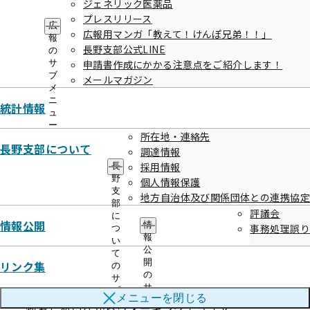
ジェネリック医薬品
参加条件
プレスリリース
広
広報用マンガ「教えて！けんぽ兄弟！！」
報
スマートフォンをお持ちで、３名１組のチームを選出するこ
長野支部公式LINE
の
とが可能な事業所（何チームでも参加いただけます）
サ
申請書作成にかかる注意点をご紹介します！
ブ
メールマガジン
メ
ニ
統計情報
ュ
参加部門
ー
所在地・連絡先
長野支部について
調達情報
全事業所対象の「ウォーキング大賞」
採用情報
長
10チーム以上参加した事業所対象の「ウォーキング大
野
個人情報保護
支
賞 Over10」
地方自治体及び関係団体との連携協定
部
評議会
に
情報公開
情
事務処理誤り
つ
報
い
「協会けんぽウォーク」の特徴
公
て
開
リンク集
の
の
サ
事業所ランキングが表示され、事業所同士がお互いに
サ
ブ
メニューを
閉じる
ブ
メ
刺激しあいながらウォーキングできます。