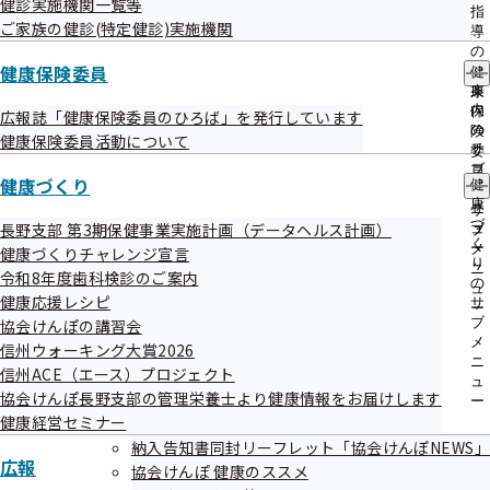
健診実施機関一覧等
出
指
ご家族の健診(特定健診)実施機関
先
導
一
信州ウォーキング大賞2026 参加事業所
の
覧
健康保険委員
ご
健
を募集しています！！
の
案
康
サ
内
保
広報誌「健康保険委員のひろば」を発行しています
ブ
の
険
健康保険委員活動について
メ
長野県では、「信州ACE（エース）プロジェクト」の一環と
サ
委
ニ
ブ
員
して、県内の事業所等における自発的な健康づくりの取り組
健康づくり
ュ
健
メ
の
ー
みを進めるため、ウォーキングイベントを平成30年度から実
康
ニ
サ
づ
長野支部 第3期保健事業実施計画（データヘルス計画）
ュ
ブ
施しています。
く
ー
メ
健康づくりチャレンジ宣言
「誰でも手軽に思わず歩きたくなる楽しいウォーキング」を
り
ニ
令和8年度歯科検診のご案内
の
ュ
コンセプトにしたスマートフォンアプリ『協会けんぽウォー
健康応援レシピ
サ
ー
ク』を利用して、ウォーキング大賞に参加しませんか？
ブ
協会けんぽの講習会
メ
信州ウォーキング大賞2026
事業所同士で歩数を競い合い、社内の仲間同士で楽しくコ
ニ
信州ACE（エース）プロジェクト
ミュニケーションを図りながら、ゲーム感覚でウォーキング
ュ
協会けんぽ長野支部の管理栄養士より健康情報をお届けします
ー
ラリーに取り組めます！
健康経営セミナー
納入告知書同封リーフレット「協会けんぽNEWS」
広報
協会けんぽ 健康のススメ