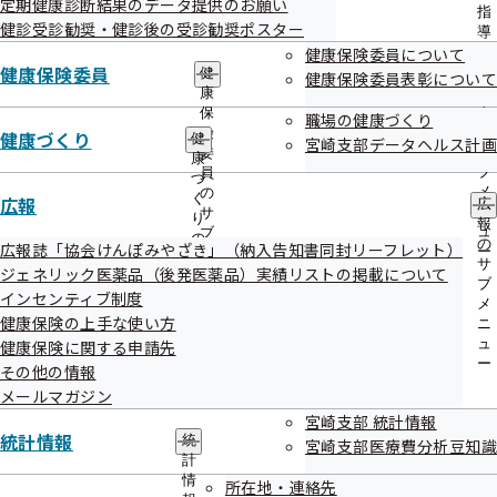
定期健康診断結果のデータ提供のお願い
出
指
たとえば・・・
健診受診勧奨・健診後の受診勧奨ポスター
先
導
一
健康保険委員について
の
仕事中にケガをした
覧
健康保険委員
ご
健
健康保険委員表彰について
仕事中や通勤途中に交通事故にあった
の
案
康
サ
内
保
このような場合は、労災保険の対象となります。
職場の健康づくり
ブ
の
険
健康づくり
健
宮崎支部データヘルス計画
労災保険はパートやアルバイトを含むすべての労働者が対象
メ
サ
委
康
ニ
ブ
員
です。
づ
ュ
メ
の
く
広報
また、個人や勤務先の判断で、健康保険か労災保険かを選択
広
ー
ニ
サ
り
報
ュ
ブ
することはできませんのでご注意ください。
の
の
広報誌「協会けんぽみやざき」（納入告知書同封リーフレット）
ー
メ
サ
サ
ジェネリック医薬品（後発医薬品）実績リストの掲載について
ニ
ブ
ブ
ュ
インセンティブ制度
メ
メ
ー
ニ
健康保険の上手な使い方
ニ
ュ
ュ
健康保険に関する申請先
ー
ー
その他の情報
メールマガジン
もし誤って健康保険を使って治療する
宮崎支部 統計情報
統計情報
と・・・
統
宮崎支部医療費分析豆知識
計
情
所在地・連絡先