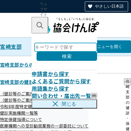
ウェ
やさしい日本語
ブサ
イト
全体
のナ
キーワードで探す
ビ
ゲー
ショ
宮崎支部
ン
宮崎支部
メニュー
を開く
検索
宮崎支部からのお知らせ
申請書から探す
業務中や通勤途中のケガ等には健
よくあるご質問から探す
宮崎支部の健診・保健指導のご案内
宮
用語集から探す
崎
康保険は使えません！
支
（健診等のご案内）ご本人（被保険者）さま
問い合わせ・届出先一覧
問
部
（健診等のご案内）ご家族（被扶養者）さま
い
の
閉じる
令和8年度特定健診（集団健診）のお知らせ
合
健
令和06年01月19日
わ
健診実施機関一覧等
診
せ
・
特定保健指導について
業務中や通勤途中のケガや業務上の原因で病気をした場合
・
保
医療機関への受診勧奨業務の一部委託について
届
健
は、健康保険を使って治療することはできません。