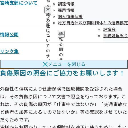
報
宮崎支部について
協会けんぽが負担した医療費（7割から8割）をご返還いただ
調達情報
の
採用情報
宮
くことになり、治療された方にとって大きな負担となりま
サ
崎
個人情報保護
ブ
す。医療機関を受診する際には、病気やケガの原因を正しく
支
メ
地方自治体及び関係団体との連携協定
部
伝えて診療を受けるようにしましょう。
ニ
評議会
に
ュ
情報公開
情
事務処理誤り
つ
ー
報
い
公
て
開
リンク集
の
の
サ
サ
ブ
メニューを
閉じる
ブ
メ
メ
負傷原因の照会にご協力をお願いします！
ニ
ニ
ュ
ュ
ー
ー
外傷性の傷病により健康保険で医療機関を受診された場合
は、その負傷原因について文書で照会を行っております。こ
れは、その負傷の原因が「仕事中ではないか」「交通事故な
ど他者の加害によるものではないか」等の確認をさせていた
だくためです。
皆様からお預かりしている保険料を適正に使うために、たい