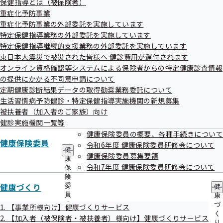
保健指導とは（被保険者）
出
指
重症化予防事業
先
導
一
重症化予防事業の外部委託を実施しています
の
覧
ご
特定保健指導業務の外部委託を実施しています
の
案
特定保健指導継続的支援業務の外部委託を実施しています
サ
内
東日本大震災で被災された皆様へ 健診費用が還付されます
ブ
の
メ
オンライン資格確認等システムによる保険者からの特定健康診査情報
サ
ニ
ブ
の提供にかかる不同意申請について
ュ
みなさまにもっとタイムリーに情報をお届けしたいという思
メ
定期健康診断結果データの取得勧奨業務委託について
ー
ニ
いから、協会けんぽ宮城支部では公式LINEを始めました。
生活習慣病予防健診・特定保健指導実施機関の新規募集
ュ
被扶養者（加入者のご家族）向け
健康情報をはじめ、様々なお役立ち情報や医療保険情報を月
ー
健診実施機関一覧等
2回程度配信しています！ぜひご覧ください！
健康保険委員の概要、各種手続きについて
健康保険委員
令和6年度 健康保険委員研修会について
運用ポリシー
健
健康保険委員募集要領
康
令和7年度 健康保険委員研修会について
保
険
健康づくり
委
健
員
康
の
づ
1. 【事業所様向け】健康づくりサービス
サ
く
2. 【加入者（被保険者・被扶養者）様向け】健康づくりサービス
ブ
り