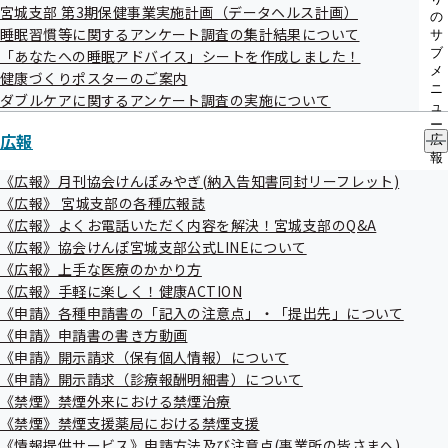
友だち追加方法
宮城支部 第3期保健事業実施計画（データヘルス計画）
メ
の
睡眠習慣等に関するアンケート調査の集計結果について
ニ
サ
ュ
ブ
「あなたへの睡眠アドバイス」シートを作成しました！
ー
メ
健康づくりポスターのご案内
ニ
ダブルケアに関するアンケート調査の実施について
1．URLをクリック
ュ
ー
広報
広
報
友だち追加画面
の
《広報》月刊協会けんぽみやぎ(納入告知書同封リーフレット)
サ
《広報》 宮城支部の各種広報誌
ブ
《広報》よくお電話いただく内容を解決！宮城支部のQ&A
メ
2．二次元コードから検索
《広報》協会けんぽ宮城支部公式LINEについて
ニ
ュ
《広報》上手な医療のかかり方
ー
《広報》手軽に楽しく！健康ACTION
《申請》各種申請書の「記入の注意点」・「提出先」について
《申請》申請書の書き方動画
《申請》開示請求（保有個人情報）について
《申請》開示請求（診療報酬明細書）について
《禁煙》禁煙外来における禁煙治療
《禁煙》禁煙支援薬局における禁煙支援
《情報提供サービス》申請方法及び注意点(事業所の皆さまへ)