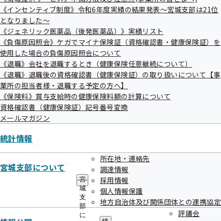
《インセンティブ制度》令和6年度実績の結果発表～宮城支部は21位
となりました～
《ジェネリック医薬品（後発医薬品）》実績リスト
《負傷原因照会》ケガでマイナ保険証（資格確認書・健康保険証）を
使用した場合の負傷原因照会について
《退職》会社を退職するとき（健康保険任意継続について）
《退職》退職後の資格確認書（健康保険証）の取り扱いについて【事
業所の担当者様・退職する予定の方へ】
《保険料》賞与支給時の健康保険料額の計算について
資格確認書（健康保険証）記号番号変換
メールマガジン
統計情報
所在地・連絡先
宮城支部について
調達情報
3．IDを検索
採用情報
宮
城
個人情報保護
支
地方自治体及び関係団体との連携協定
部
評議会
に