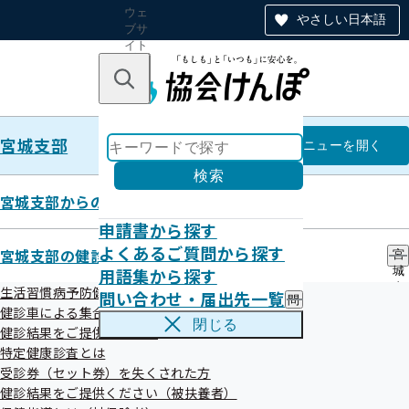
ウェ
やさしい日本語
ブサ
イト
全体
のナ
キーワードで探す
ビ
ゲー
ショ
宮城支部
ン
宮城支部
メニュー
を開く
検索
宮城支部からのお知らせ
申請書から探す
《広報》協会けんぽ宮城支部公式
よくあるご質問から探す
宮城支部の健診・保健指導のご案内
宮
用語集から探す
城
LINEについて
支
生活習慣病予防健診とは
問い合わせ・届出先一覧
問
部
健診車による集合健診
い
の
閉じる
健診結果をご提供ください
合
健
令和06年10月29日
わ
特定健康診査とは
診
せ
・
受診券（セット券）を失くされた方
・
保
健診結果をご提供ください（被扶養者）
届
健