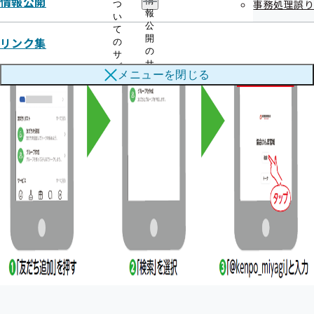
情報公開
情
事務処理誤り
つ
報
い
公
て
開
リンク集
の
の
サ
サ
ブ
メニューを
閉じる
ブ
メ
メ
ニ
ニ
ュ
ュ
ー
ー