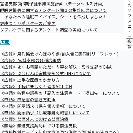
宮城支部 第3期保健事業実施計画（データヘルス計画）
メ
の
睡眠習慣等に関するアンケート調査の集計結果について
ニ
サ
ュ
ブ
「あなたへの睡眠アドバイス」シートを作成しました！
ー
メ
健康づくりポスターのご案内
ニ
ダブルケアに関するアンケート調査の実施について
ュ
ー
広報
広
過去のお知らせ一覧
報
の
《広報》月刊協会けんぽみやぎ(納入告知書同封リーフレット)
サ
《広報》 宮城支部の各種広報誌
ブ
令和08年07月
《広報》よくお電話いただく内容を解決！宮城支部のQ&A
メ
《広報》協会けんぽ宮城支部公式LINEについて
ニ
令和08年06月
ュ
《広報》上手な医療のかかり方
ー
《広報》手軽に楽しく！健康ACTION
令和08年05月
《申請》各種申請書の「記入の注意点」・「提出先」について
《申請》申請書の書き方動画
令和08年03月
《申請》開示請求（保有個人情報）について
令和08年01月
《申請》開示請求（診療報酬明細書）について
《禁煙》禁煙外来における禁煙治療
令和07年12月
《禁煙》禁煙支援薬局における禁煙支援
《情報提供サービス》申請方法及び注意点(事業所の皆さまへ)