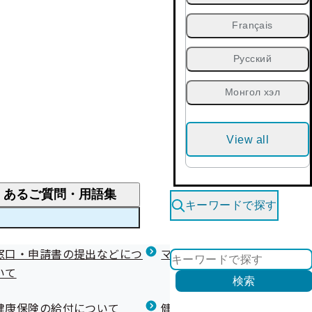
Français
Русский
Монгол хэл
View all
くあるご質問・用語集
キーワードで探す
くあるご質問
窓口・申請書の提出などにつ
医療費が高額になりそう・なったとき
健診を受けた後の健康づくり
マイナ保険証等関連について
いて
限度額適用認定・高額療養費・高額介護合算
検索
について
健康宣言（コラボヘルス）
健康保険の給付について
健康保険任意継続制度（退職
医療費の全額を負担したとき