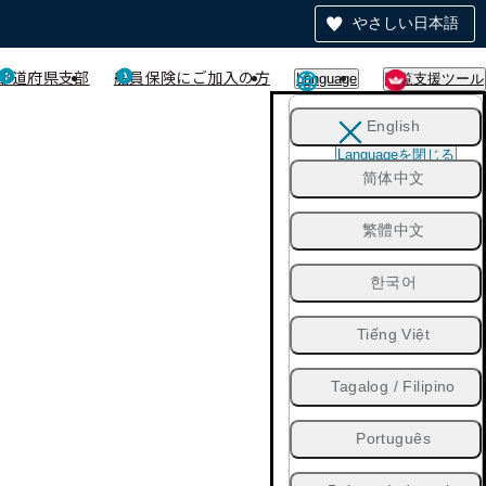
やさしい日本語
都道府県支部
船員保険にご加入の方
Language
閲覧支援ツール
English
Languageを閉じる
简体中文
繁體中文
한국어
Tiếng Việt
Tagalog / Filipino
Português