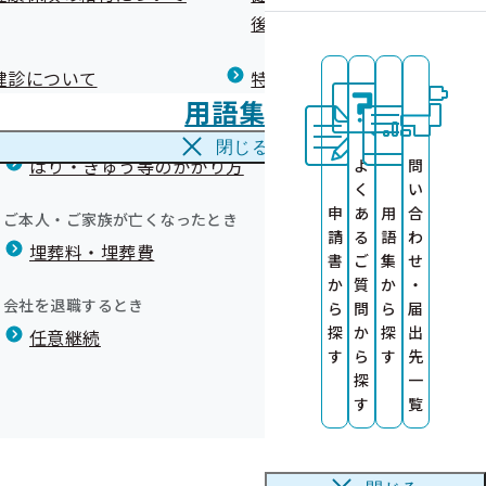
広報）
健康づくりコラム
後の健康保険）について
療養費
閉じる
健診について
特定保健指導について
海外で急な病気にかかり治療を受けたとき
集します！
用語集
海外療養費
閉じる
はり・きゅう等のかかり方
よ
問
く
い
申
あ
用
合
サービス
ご本人・ご家族が亡くなったとき
請
る
語
わ
埋葬料・埋葬費
ビス」を始めました。
ット)
書
ご
集
せ
とで、健康づくりや健康増進に関する様々な特典サービスを
か
質
か
・
す
A
会社を退職するとき
ら
問
ら
届
す
探
か
探
出
任意継続
健康診査情報の
す
ら
す
先
探
一
ついて
す
覧