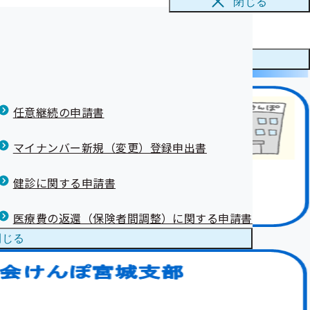
閉じる
まへ)
支部は21位と
メニューを
閉じる
康保険証）を使
任意継続の申請書
て）
について【事業
マイナンバー新規（変更）登録申出書
健診に関する申請書
医療費の返還（保険者間調整）に関する申請書
閉じる