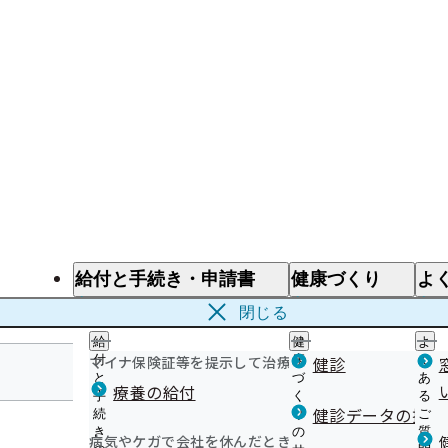
給付と手続き・申請書
健康づくり
よ
給付と手続き
健康づくり
よ
閉じる
給
健
よ
マイナ保険証等を提示して治療を受けるとき
付
康
健診
く
と
づ
あ
療養の給付
手
く
る
宮城支部
健診データの提供
続
り
ご
き
の
質
病気やケガで会社を休んだとき