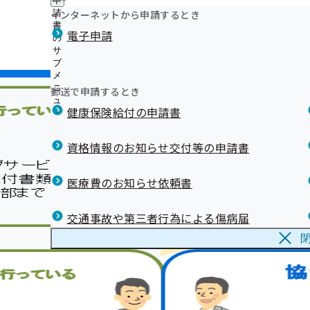
申
《禁煙》禁煙外来における禁煙治療
ュ
つ
公
インターネットから申請するとき
請
ー
《禁煙》禁煙支援薬局における禁煙支援
い
開
リンク集
書
電子申請
て
《情報提供サービス》申請方法及び注意点(事業所の皆さ
の
の
の
《インセンティブ制度》令和6年度実績の結果発表～宮城
サ
サ
サ
ブ
ブ
なりました～
ブ
メ
メ
《ジェネリック医薬品（後発医薬品）》実績リスト
メ
ニ
ニ
郵送で申請するとき
《負傷原因照会》ケガでマイナ保険証（資格確認書・健
ニ
ュ
ュ
ュ
用した場合の負傷原因照会について
健康保険給付の申請書
ー
ー
ー
《退職》会社を退職するとき（健康保険任意継続につい
《退職》退職後の資格確認書（健康保険証）の取り扱い
資格情報のお知らせ交付等の申請書
所の担当者様・退職する予定の方へ】
《保険料》賞与支給時の健康保険料額の計算について
医療費のお知らせ依頼書
資格確認書（健康保険証）記号番号変換
メールマガジン
交通事故や第三者行為による傷病届