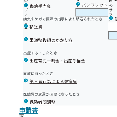
の
サ
問
宮城支部からのお知らせ
パンフレット等（
傷病手当金
サ
ブ
の
ブ
メ
サ
生活習慣病予防健診とは
メ
ニ
ブ
病気やケガで医師の指示により移送されたとき
宮城支部の健診・保健指導のご案内
ニ
ュ
宮
メ
健診車による集合健診
ご参加いただける企業を募
ュ
ー
城
ニ
移送費
健診結果をご提供ください
ー
支
ュ
健康保険委員の概要、各種手続きについて
特定健康診査とは
部
ー
健康保険委員
健
令和6年度 健康保険委員研修会について
受診券（セット券）を失くされた方
の
柔道整復師のかかり方
康
健康保険委員募集要領
健
健診結果をご提供ください（被扶養者）
保
1. 【事業所様向け】健康づくりサービス
令和7年度 健康保険委員研修会について
診
保健指導とは（被保険者）
険
健康づくり
健
2. 【加入者（被保険者・被扶養者）様向け】健康づくり
出産する・したとき
・
委
重症化予防事業
康
宮城支部 第3期保健事業実施計画（データヘルス計画）
保
員
出産育児一時金・出産手当金
づ
進や利益の実現のため、新たなサービス「ヘルスアップサー
重症化予防事業の外部委託を実施しています
《広報》月刊協会けんぽみやぎ(納入告知書同封リーフレ
健
睡眠習慣等に関するアンケート調査の集計結果について
の
く
広報
広
特定保健指導業務の外部委託を実施しています
《広報》 宮城支部の各種広報誌
指
、施設の窓口へ協会けんぽの資格情報等※を提示いただくこ
サ
「あなたへの睡眠アドバイス」シートを作成しました！
り
報
導
特定保健指導継続的支援業務の外部委託を実施していま
《広報》よくお電話いただく内容を解決！宮城支部のQ&
ブ
事故にあったとき
の
健康づくりポスターのご案内
の
の
メ
東日本大震災で被災された皆様へ 健診費用が還付されま
《広報》協会けんぽ宮城支部公式LINEについて
サ
ダブルケアに関するアンケート調査の実施について
サ
統計情報
第三者行為による傷病届
ご
ニ
ブ
オンライン資格確認等システムによる保険者からの特定
《広報》上手な医療のかかり方
ブ
案
証情報画面」、「
資格確認書
」
ュ
メ
提供にかかる不同意申請について
メ
《広報》手軽に楽しく！健康ACTION
内
ー
所在地・連絡先
ニ
医療費の返還が必要になったとき
ニ
の
定期健康診断結果データの取得勧奨業務委託について
《申請》各種申請書の「記入の注意点」・「提出先」に
宮城支部について
宮
調達情報
ュ
ュ
サ
生活習慣病予防健診・特定保健指導実施機関の新規募集
《申請》申請書の書き方動画
保険者間調整
城
ー
採用情報
ー
ブ
支
被扶養者（加入者のご家族）向け
《申請》開示請求（保有個人情報）について
評議会
申請書
個人情報保護
メ
部
情報公開
情
健診実施機関一覧等
《申請》開示請求（診療報酬明細書）について
事務処理誤り
ニ
地方自治体及び関係団体との連携協定
に
報