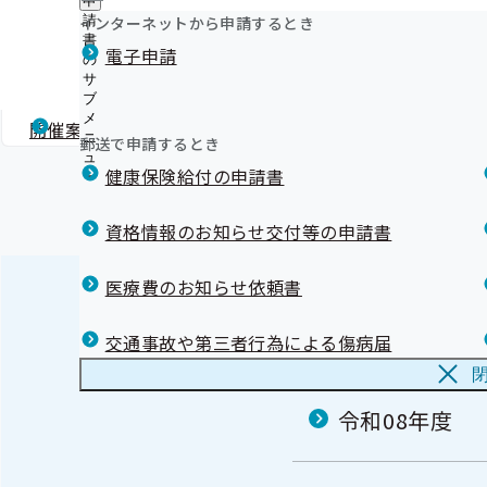
申
《禁煙》禁煙外来における禁煙治療
ュ
つ
公
インターネットから申請するとき
請
ー
令和7年度 第1回宮城支部評議会
《禁煙》禁煙支援薬局における禁煙支援
い
開
リンク集
書
電子申請
て
《情報提供サービス》申請方法及び注意点(事業所の皆さ
の
の
の
《インセンティブ制度》令和6年度実績の結果発表～宮城
サ
令和07年07月11日開催
サ
サ
ブ
ブ
なりました～
ブ
メ
メ
《ジェネリック医薬品（後発医薬品）》実績リスト
開催案内
資料
議事録
メ
ニ
ニ
郵送で申請するとき
《負傷原因照会》ケガでマイナ保険証（資格確認書・健
ニ
ュ
ュ
ュ
用した場合の負傷原因照会について
健康保険給付の申請書
ー
ー
ー
《退職》会社を退職するとき（健康保険任意継続につい
《退職》退職後の資格確認書（健康保険証）の取り扱い
資格情報のお知らせ交付等の申請書
所の担当者様・退職する予定の方へ】
《保険料》賞与支給時の健康保険料額の計算について
医療費のお知らせ依頼書
資格確認書（健康保険証）記号番号変換
メールマガジン
評議会
交通事故や第三者行為による傷病届
令和08年度