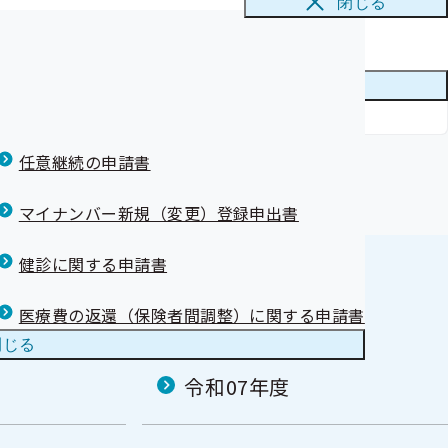
閉じる
まへ)
支部は21位と
メニューを
閉じる
康保険証）を使
任意継続の申請書
て）
について【事業
マイナンバー新規（変更）登録申出書
健診に関する申請書
医療費の返還（保険者間調整）に関する申請書
閉じる
令和07年度