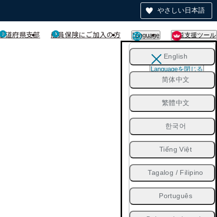
やさしい日本語
都道府県支部
船員保険にご加入の方
Language
閲覧支援ツール
English
Languageを閉じる
简体中文
繁體中文
한국어
Tiếng Việt
Tagalog / Filipino
Português