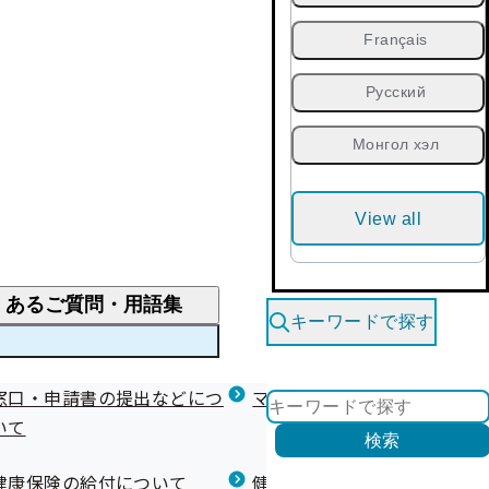
Français
Русский
Монгол хэл
View all
くあるご質問・用語集
キーワードで探す
くあるご質問
窓口・申請書の提出などにつ
医療費が高額になりそう・なったとき
健診を受けた後の健康づくり
マイナ保険証等関連について
いて
限度額適用認定・高額療養費・高額介護合算
検索
について
健康宣言（コラボヘルス）
健康保険の給付について
健康保険任意継続制度（退職
医療費の全額を負担したとき