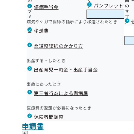
の
サ
問
宮城支部からのお知らせ
パンフレット等（
傷病手当金
サ
ブ
の
ブ
メ
サ
生活習慣病予防健診とは
メ
ニ
ブ
病気やケガで医師の指示により移送されたとき
宮城支部の健診・保健指導のご案内
ニ
ュ
宮
メ
健診車による集合健診
令和07年度
ュ
ー
城
ニ
移送費
健診結果をご提供ください
ー
支
ュ
健康保険委員の概要、各種手続きについて
特定健康診査とは
部
ー
健康保険委員
健
令和6年度 健康保険委員研修会について
受診券（セット券）を失くされた方
の
柔道整復師のかかり方
康
健康保険委員募集要領
健
健診結果をご提供ください（被扶養者）
保
1. 【事業所様向け】健康づくりサービス
令和7年度 健康保険委員研修会について
診
保健指導とは（被保険者）
険
健康づくり
健
令和7年度 第3回宮城支部評議会
2. 【加入者（被保険者・被扶養者）様向け】健康づくり
出産する・したとき
・
委
重症化予防事業
康
宮城支部 第3期保健事業実施計画（データヘルス計画）
保
員
出産育児一時金・出産手当金
づ
重症化予防事業の外部委託を実施しています
《広報》月刊協会けんぽみやぎ(納入告知書同封リーフレ
健
睡眠習慣等に関するアンケート調査の集計結果について
令和08年01月16日開催
の
く
広報
広
特定保健指導業務の外部委託を実施しています
《広報》 宮城支部の各種広報誌
指
サ
「あなたへの睡眠アドバイス」シートを作成しました！
り
報
導
特定保健指導継続的支援業務の外部委託を実施していま
《広報》よくお電話いただく内容を解決！宮城支部のQ&
ブ
事故にあったとき
の
開催案内
健康づくりポスターのご案内
資料
議事録
の
の
メ
東日本大震災で被災された皆様へ 健診費用が還付されま
《広報》協会けんぽ宮城支部公式LINEについて
サ
ダブルケアに関するアンケート調査の実施について
サ
統計情報
第三者行為による傷病届
ご
ニ
ブ
オンライン資格確認等システムによる保険者からの特定
《広報》上手な医療のかかり方
ブ
案
ュ
令和7年度 第2回宮城支部評議会
メ
提供にかかる不同意申請について
メ
《広報》手軽に楽しく！健康ACTION
内
ー
所在地・連絡先
ニ
医療費の返還が必要になったとき
ニ
の
定期健康診断結果データの取得勧奨業務委託について
《申請》各種申請書の「記入の注意点」・「提出先」に
宮城支部について
宮
調達情報
ュ
ュ
令和07年10月24日開催
サ
生活習慣病予防健診・特定保健指導実施機関の新規募集
《申請》申請書の書き方動画
保険者間調整
城
ー
採用情報
ー
ブ
支
被扶養者（加入者のご家族）向け
《申請》開示請求（保有個人情報）について
評議会
申請書
個人情報保護
メ
開催案内
資料
議事録
部
情報公開
情
健診実施機関一覧等
《申請》開示請求（診療報酬明細書）について
事務処理誤り
ニ
地方自治体及び関係団体との連携協定
に
報