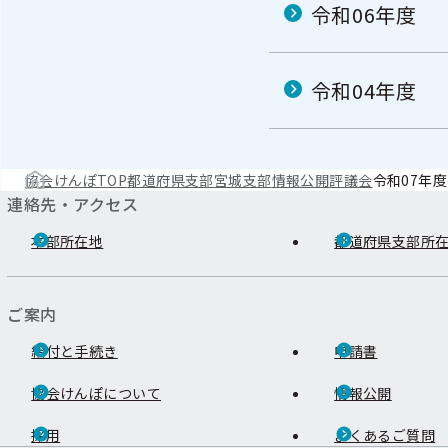
令和06年度
令和04年度
協会けんぽTOP
都道府県支部
宮城支部
情報公開
評議会
令和07年度
連絡先・アクセス
本部所在地
都道府県支部所
ご案内
給付と手続き
申請書
協会けんぽについて
情報公開
採用
よくあるご質問