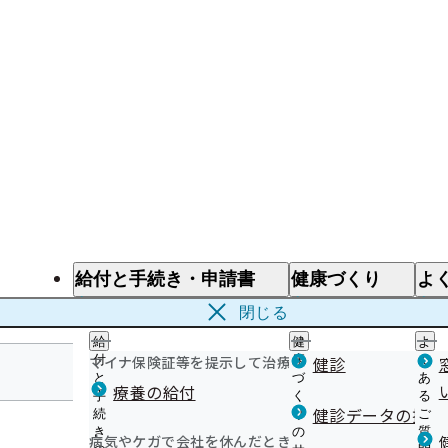
給付と手続き・申請書
健康づくり
よ
給付と手続き
健康づくり
よ
閉じる
給
健
よ
マイナ保険証等を提示して治療を受けるとき
付
康
健診
く
と
づ
あ
療養の給付
手
く
る
宮城支部
健診データの提供
続
り
ご
き
の
質
病気やケガで会社を休んだとき