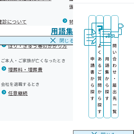
広報）
健康づくりコラム
後の健康保険）について
療養費
閉じる
健診について
特定保健指導について
海外で急な病気にかかり治療を受けたとき
用語集
海外療養費
閉じる
はり・きゅう等のかかり方
よ
問
く
い
申
あ
用
合
サービス
ご本人・ご家族が亡くなったとき
請
る
語
わ
埋葬料・埋葬費
ット)
書
ご
集
せ
か
質
か
・
す
A
会社を退職するとき
ら
問
ら
届
す
探
か
探
出
任意継続
健康診査情報の
す
ら
す
先
探
一
ついて
す
覧