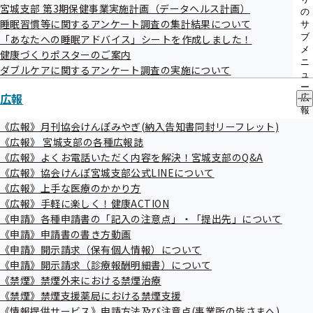
令和07年11月
宮城支部 第3期保健事業実施計画（データヘルス計画）
メ
の
傷病手当金支給決定における誤り
睡眠習慣等に関するアンケート調査の集計結果について
30日
ニ
サ
ュ
ブ
「あなたへの睡眠アドバイス」シートを作成しました！
令和07年10月
柔道整復療養費支給申請書の返戻におけ
ー
メ
健康づくりポスターのご案内
31日
る送付先誤り
ニ
ダブルケアに関するアンケート調査の実施について
ュ
令和07年09月
出産手当金支給申請書の申請者住所の記
ー
広報
広
30日
載誤り
報
令和07年07月
健診実施機関における健診結果票の誤送
の
《広報》月刊協会けんぽみやぎ(納入告知書同封リーフレット)
サ
31日
付について
《広報》 宮城支部の各種広報誌
ブ
《広報》よくお電話いただく内容を解決！宮城支部のQ&A
メ
《広報》協会けんぽ宮城支部公式LINEについて
ニ
ュ
《広報》上手な医療のかかり方
ー
《広報》手軽に楽しく！健康ACTION
《申請》各種申請書の「記入の注意点」・「提出先」について
《申請》申請書の書き方動画
《申請》開示請求（保有個人情報）について
事務処理誤り
《申請》開示請求（診療報酬明細書）について
《禁煙》禁煙外来における禁煙治療
《禁煙》禁煙支援薬局における禁煙支援
《情報提供サービス》申請方法及び注意点(事業所の皆さまへ)