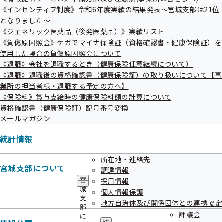
《インセンティブ制度》令和6年度実績の結果発表～宮城支部は21位
警備業事業主用アンケート項目
となりました～
警備業従業員アンケート項目
《ジェネリック医薬品（後発医薬品）》実績リスト
《負傷原因照会》ケガでマイナ保険証（資格確認書・健康保険証）を
警備業従業員アンケート回答者ID（個人を判別できな
使用した場合の負傷原因照会について
いもの）
《退職》会社を退職するとき（健康保険任意継続について）
《退職》退職後の資格確認書（健康保険証）の取り扱いについて【事
業所の担当者様・退職する予定の方へ】
睡眠カルテに関するアンケート項目
《保険料》賞与支給時の健康保険料額の計算について
資格確認書（健康保険証）記号番号変換
メールマガジン
統計情報
所在地・連絡先
宮城支部について
調達情報
2. 匿名加工情報の提供先
採用情報
宮
城
個人情報保護
支
地方自治体及び関係団体との連携協定
部
仙台白百合女子大学人間学部健康栄養学科
評議会
に