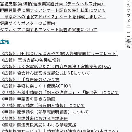
宮城支部 第3期保健事業実施計画（データヘルス計画）
メ
の
睡眠習慣等に関するアンケート調査の集計結果について
ニ
サ
ュ
ブ
「あなたへの睡眠アドバイス」シートを作成しました！
ー
メ
健康づくりポスターのご案内
ニ
ダブルケアに関するアンケート調査の実施について
ュ
１．匿名加工情報に含まれる個人に関する
ー
広報
情報の項目
広
報
の
《広報》月刊協会けんぽみやぎ(納入告知書同封リーフレット)
サ
《広報》 宮城支部の各種広報誌
ブ
《広報》よくお電話いただく内容を解決！宮城支部のQ&A
メ
平成28年度から令和6年度までの宮城支部の生
《広報》協会けんぽ宮城支部公式LINEについて
ニ
活習慣病予防健診データのうち、以下の項目
ュ
《広報》上手な医療のかかり方
ー
《広報》手軽に楽しく！健康ACTION
《申請》各種申請書の「記入の注意点」・「提出先」について
健診結果に関する項目
《申請》申請書の書き方動画
生活習慣を含む質問票に関する項目
《申請》開示請求（保有個人情報）について
《申請》開示請求（診療報酬明細書）について
《禁煙》禁煙外来における禁煙治療
《禁煙》禁煙支援薬局における禁煙支援
業界アンケート項目
《情報提供サービス》申請方法及び注意点(事業所の皆さまへ)