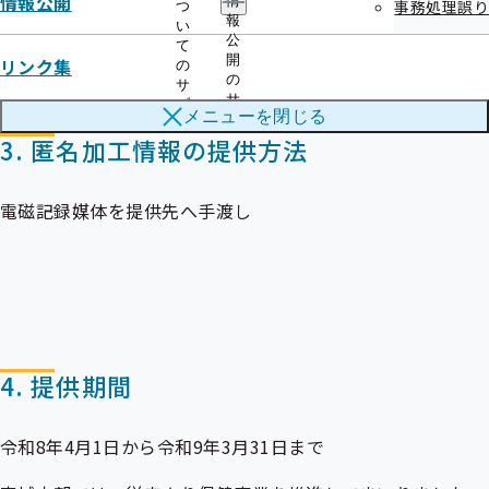
情報公開
情
事務処理誤り
つ
報
い
公
て
開
リンク集
の
の
サ
サ
ブ
メニューを
閉じる
ブ
メ
メ
3. 匿名加工情報の提供方法
ニ
ニ
ュ
ュ
ー
ー
電磁記録媒体を提供先へ手渡し
4. 提供期間
令和8年4月1日から令和9年3月31日まで