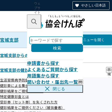
ウェ
やさしい日本語
ブサ
イト
全体
のナ
キーワードで探す
ビ
ゲー
ショ
宮城支部
ン
宮城支部
メニュー
を開く
検索
宮城支部からのお知らせ
申請書から探す
「保健事業等に関するデータの解
よくあるご質問から探す
宮城支部の健診・保健指導のご案内
宮
用語集から探す
城
析業務等」に係る匿名加工情報の
支
生活習慣病予防健診とは
問い合わせ・届出先一覧
問
部
作成及び第三者への提供について
健診車による集合健診
い
の
閉じる
健診結果をご提供ください
合
健
わ
特定健康診査とは
診
せ
・
受診券（セット券）を失くされた方
令和08年04月01日
・
保
健診結果をご提供ください（被扶養者）
届
健