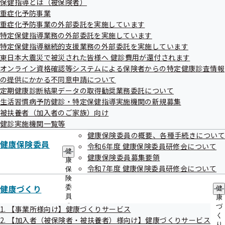
保健指導とは（被保険者）
個人情報の保護に関する法律（平成15年法律第57号）で
出
指
重症化予防事業
先
導
は、個人情報を使用して匿名加工情報（*）を作成して当該
一
重症化予防事業の外部委託を実施しています
の
匿名加工情報を第三者に提供するときは、匿名加工情報に含
覧
ご
特定保健指導業務の外部委託を実施しています
の
案
まれる個人に関する情報の項目及びその提供方法について公
特定保健指導継続的支援業務の外部委託を実施しています
サ
内
東日本大震災で被災された皆様へ 健診費用が還付されます
表することとされております。
ブ
の
メ
オンライン資格確認等システムによる保険者からの特定健康診査情報
サ
このたび、全国健康保険協会宮城支部（以下、宮城支部とい
ニ
ブ
の提供にかかる不同意申請について
う。）では、以下の通り匿名加工情報を作成し、第三者へ提
ュ
メ
定期健康診断結果データの取得勧奨業務委託について
ー
ニ
供させていただきます。
生活習慣病予防健診・特定保健指導実施機関の新規募集
ュ
被扶養者（加入者のご家族）向け
提供に当たっては、個人情報保護法に基づき、個人が特定さ
ー
健診実施機関一覧等
れない形で匿名加工情報を作成しておりますので、ご了承く
健康保険委員の概要、各種手続きについて
ださいますようお願いいたします。
健康保険委員
令和6年度 健康保険委員研修会について
健
健康保険委員募集要領
匿名加工情報とは、個人情報を加工して、通常人の判断
康
令和7年度 健康保険委員研修会について
保
をもって、個人を特定することができず、かつ、加工す
険
健康づくり
る前の個人情報へと戻すことができない状態にした情報
委
健
員
康
のこと。
の
づ
1. 【事業所様向け】健康づくりサービス
サ
く
2. 【加入者（被保険者・被扶養者）様向け】健康づくりサービス
ブ
り