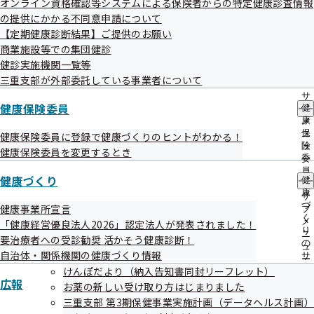
オンライン資格確認等システムによる保険者からの特定健康診査情報
出
指
の提供にかかる不同意申請について
先
導
令和08年01月29日
一
【定期健康診断結果】ご提供のお願い
の
覧
ご
第140回全国健康保険協会運営委員会の資料を掲載しました
商業施設等での集団健診
の
案
健診実施機関一覧等
サ
内
令和08年01月28日
三重支部が外部委託している事業者について
ブ
の
メ
サ
被扶養者状況リスト提出勧奨はがきに掲載している支部電話
ニ
健康保険委員
健
ブ
番号の誤りについて（お詫び）
ュ
康
メ
ー
保
ニ
健康保険委員に登録で健康づくりのヒントがわかる！
令和08年01月26日
険
ュ
健康保険委員を変更するとき
委
ー
「けんぽアプリ」をリリースしました
員
健康づくり
健
の
康
サ
令和08年01月20日
づ
健康事業所宣言
ブ
く
令和7年度 第3回三重支部評議会を開催しました（資料の
メ
「健康経営優良法人2026」認定法人が発表されました！
り
ニ
要治療者への受診勧奨 活かそう健康診断！
掲載について）
の
ュ
自治体・関係機関の健康づくり情報
サ
ー
令和08年01月19日
ブ
けんぽだより（納入告知書同封リーフレット）
広報
メ
お薬の新しい受け取り方はじまりました
第140回全国健康保険協会運営委員会を開催します
ニ
三重支部 第3期保健事業実施計画（データヘルス計画）
ュ