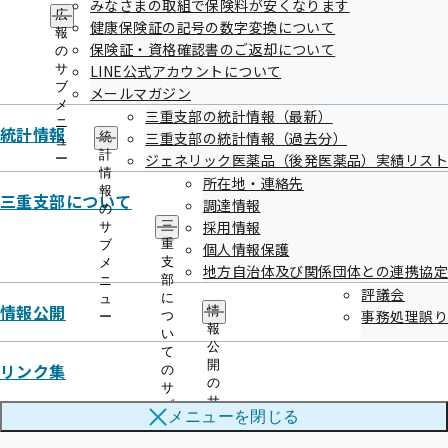
みなさまの取組で保険料が安くなります
ー
令和08年01月13日
広
健康保険証の記号の数字変換について
報
「電子申請サービス」を開始しました
保険証・資格確認書のご返却について
の
サ
LINE公式アカウントについて
令和08年01月13日
ブ
メールマガジン
メ
三重支部の統計情報（最新）
コミュニケーションロゴ・タグライン導入のお知らせ
ニ
統計情報
三重支部の統計情報（過去分）
統
ュ
計
令和08年01月09日
ジェネリック医薬品（後発医薬品）実績リスト
ー
情
所在地・連絡先
被扶養者状況リスト（被扶養者資格の再確認）提出にかかる
報
三重支部について
調達情報
の
架電業務の外部委託について
採用情報
三
サ
重
ブ
個人情報保護
令和08年01月05日
支
メ
地方自治体及び関係団体との連携協定
部
ニ
2026（令和8）年度政府予算案を踏まえた収支見込みについ
評議会
に
ュ
情報公開
情
事務処理誤り
つ
ー
て（概要）
報
い
公
て
令和08年01月05日
開
リンク集
の
の
サ
令和7年度 第3回三重支部評議会を開催します
サ
ブ
メニューを
閉じる
ブ
メ
メ
ニ