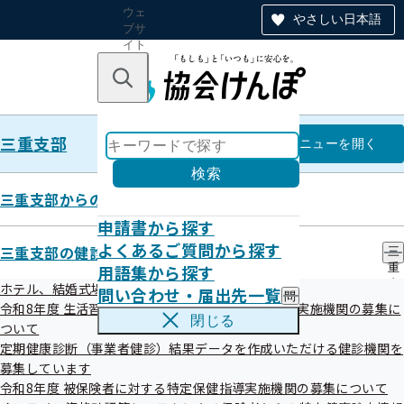
ウェ
やさしい日本語
ブサ
イト
全体
のナ
キーワードで探す
ビ
ゲー
ショ
三重支部
ン
三重支部
メニュー
を開く
検索
三重支部からのお知らせ
申請書から探す
令和08年01月
よくあるご質問から探す
三重支部の健診・保健指導のご案内
三
用語集から探す
重
支
ホテル、結婚式場等での集団健診（女性限定）
問い合わせ・届出先一覧
問
部
令和8年度 生活習慣病予防健診及び人間ドック健診実施機関の募集に
い
の
閉じる
ついて
合
健
わ
定期健康診断（事業者健診）結果データを作成いただける健診機関を
診
せ
・
募集しています
お知らせ
・
保
令和8年度 被保険者に対する特定保健指導実施機関の募集について
届
健