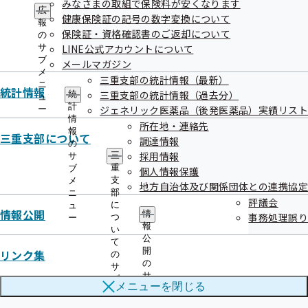
みなさまの取組で保険料が安くなります
ー
2.委託期間
広
健康保険証の記号の数字変換について
報
保険証・資格確認書のご返却について
の
サ
LINE公式アカウントについて
令和8年4月1日から令和9年3月31日まで
ブ
メールマガジン
メ
三重支部の統計情報（最新）
ニ
統計情報
三重支部の統計情報（過去分）
統
ュ
計
ジェネリック医薬品（後発医薬品）実績リスト
ー
情
所在地・連絡先
報
三重支部について
調達情報
の
採用情報
三
3.業務委託内容
サ
重
ブ
個人情報保護
支
メ
地方自治体及び関係団体との連携協定
部
ニ
通知文書の発送及び架電による案内
評議会
に
ュ
情報公開
情
特定保健指導業務
事務処理誤り
つ
ー
報
い
公
て
開
リンク集
の
の
サ
サ
ブ
メニューを
閉じる
ブ
メ
メ
ニ