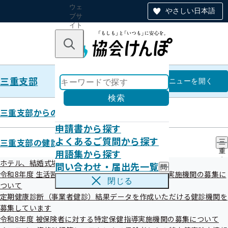
ウェ
やさしい日本語
ブサ
イト
全体
のナ
キーワードで探す
ビ
ゲー
ショ
三重支部
ン
三重支部
メニュー
を開く
検索
三重支部からのお知らせ
申請書から探す
特定保健指導業務の外部委託につ
よくあるご質問から探す
三重支部の健診・保健指導のご案内
三
用語集から探す
重
いて
支
ホテル、結婚式場等での集団健診（女性限定）
問い合わせ・届出先一覧
問
部
令和8年度 生活習慣病予防健診及び人間ドック健診実施機関の募集に
い
の
閉じる
ついて
合
健
令和08年04月01日
わ
定期健康診断（事業者健診）結果データを作成いただける健診機関を
診
せ
・
募集しています
・
保
令和8年度 被保険者に対する特定保健指導実施機関の募集について
届
健