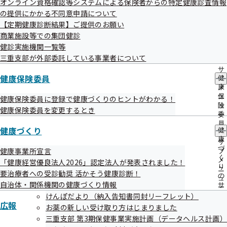
オンライン資格確認等システムによる保険者からの特定健康診査情報
出
指
の提供にかかる不同意申請について
先
導
一
【定期健康診断結果】ご提供のお願い
の
覧
ご
商業施設等での集団健診
の
1.業務委託の概要
案
健診実施機関一覧等
サ
内
三重支部が外部委託している事業者について
ブ
の
メ
サ
協会けんぽ三重支部では、特定健康診査の結果に基づき、生
ニ
健康保険委員
健
ブ
活習慣病の発症リスクが高く、生活習慣の改善による生活習
ュ
康
メ
ー
保
ニ
健康保険委員に登録で健康づくりのヒントがわかる！
慣病の予防効果が多く期待できるご加入者様に対し、保健師
険
ュ
健康保険委員を変更するとき
や管理栄養士による無料の健康サポート（
特定保健指導
）を
委
ー
員
実施しております。
健康づくり
健
の
康
ご加入者様の健康づくりの支援拡大をめざし、特定保健指導
サ
づ
健康事業所宣言
ブ
業務の一部を外部業者に委託します。
く
メ
「健康経営優良法人2026」認定法人が発表されました！
り
ニ
要治療者への受診勧奨 活かそう健康診断！
の
ュ
自治体・関係機関の健康づくり情報
サ
ー
ブ
けんぽだより（納入告知書同封リーフレット）
広報
メ
お薬の新しい受け取り方はじまりました
ニ
三重支部 第3期保健事業実施計画（データヘルス計画）
ュ