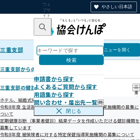
ウェ
やさしい日本語
ブサ
イト
全体
のナ
キーワードで探す
ビ
ゲー
ショ
三重支部
ン
三重支部
メニュー
を開く
検索
三重支部からのお知らせ
申請書から探す
令和07年度
よくあるご質問から探す
三重支部の健診・保健指導のご案内
三
用語集から探す
重
支
ホテル、結婚式場等での集団健診（女性限定）
問い合わせ・届出先一覧
問
部
令和8年度 生活習慣病予防健診及び人間ドック健診実施機関の募集に
い
の
閉じる
ついて
合
健
わ
定期健康診断（事業者健診）結果データを作成いただける健診機関を
診
せ
・
募集しています
・
保
令和8年度 被保険者に対する特定保健指導実施機関の募集について
届
健