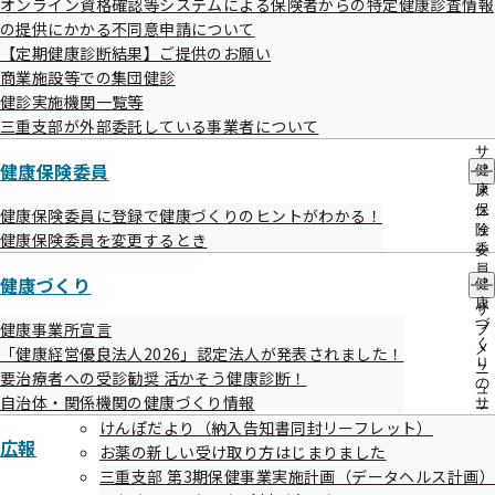
オンライン資格確認等システムによる保険者からの特定健康診査情報
出
指
の提供にかかる不同意申請について
先
導
事務処理誤り
一
【定期健康診断結果】ご提供のお願い
の
覧
ご
商業施設等での集団健診
の
案
健診実施機関一覧等
サ
内
令和08年度
三重支部が外部委託している事業者について
ブ
の
メ
サ
ニ
健康保険委員
健
ブ
ュ
康
メ
ー
保
ニ
協会けんぽTOP
都道府県支部
三重支部
情報公開
事務処理誤り
健康保険委員に登録で健康づくりのヒントがわかる！
険
ュ
令和07年度
健康保険委員を変更するとき
委
ー
員
健康づくり
健
の
康
サ
づ
健康事業所宣言
ブ
く
メ
「健康経営優良法人2026」認定法人が発表されました！
り
ニ
要治療者への受診勧奨 活かそう健康診断！
の
ュ
自治体・関係機関の健康づくり情報
サ
ー
ブ
けんぽだより（納入告知書同封リーフレット）
広報
メ
お薬の新しい受け取り方はじまりました
ニ
連絡先・アクセス
三重支部 第3期保健事業実施計画（データヘルス計画）
ュ