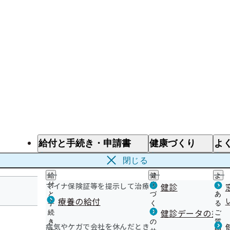
給付と手続き・申請書
健康づくり
よ
給付と手続き
健康づくり
よ
閉じる
給
健
よ
マイナ保険証等を提示して治療を受けるとき
付
康
健診
く
と
づ
あ
療養の給付
手
く
る
京都支部
健診データの提供
続
り
ご
き
の
質
病気やケガで会社を休んだとき