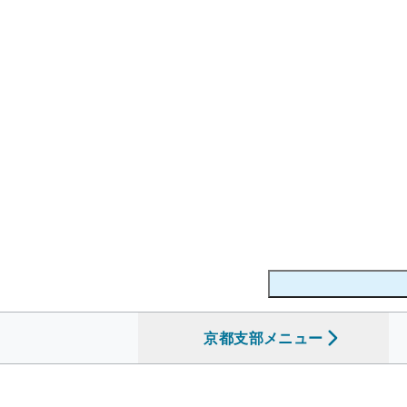
京都支部
を開く
メニュー