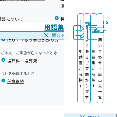
広報）
健康づくりコラム
後の健康保険）について
療養費
閉じる
のご案内
健診について
特定保健指導について
海外で急な病気にかかり治療を受けたとき
用語集
海外療養費
ます
取得業務及び事
閉じる
はり・きゅう等のかかり方
よ
問
い
く
い
す
申
あ
用
合
ご本人・ご家族が亡くなったとき
請
る
語
わ
埋葬料・埋葬費
いて
書
ご
集
せ
か
質
か
・
会社を退職するとき
ら
問
ら
届
再検査の受診
探
か
探
出
任意継続
す
ら
す
先
セミナー』の
関を受診してく
探
一
す
覧
ちら