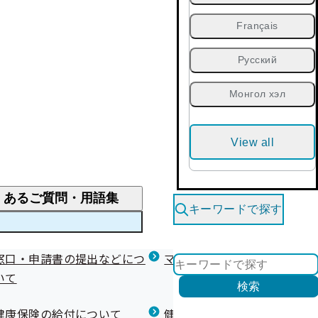
Français
Русский
Монгол хэл
View all
くあるご質問・用語集
キーワードで探す
くあるご質問
窓口・申請書の提出などにつ
医療費が高額になりそう・なったとき
健診を受けた後の健康づくり
マイナ保険証等関連について
いて
限度額適用認定・高額療養費・高額介護合算
検索
について
健康宣言（コラボヘルス）
健康保険の給付について
健康保険任意継続制度（退職
医療費の全額を負担したとき