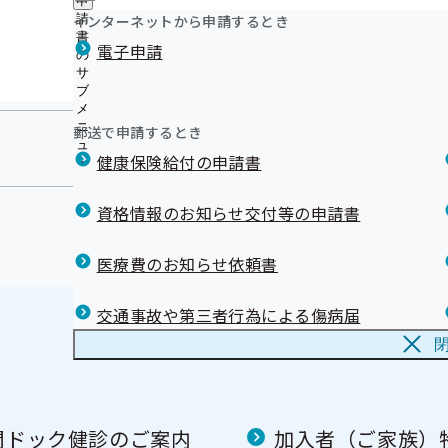
申
寄稿している広報物
ュ
つ
公
インターネットから申請するとき
請
ー
京都府がん総合相談支援センターのご案内
い
開
リンク集
書
電子申請
て
【健康サポート】健康レシピシリーズ
の
の
の
メールマガジン
サ
サ
サ
ブ
ブ
京都支部公式キャラクター「ふぅらくん」
ブ
メ
メ
メ
ニ
ニ
郵送で申請するとき
ニ
ュ
ュ
ュ
健康保険給付の申請書
ー
ー
ー
資格情報のお知らせ交付等の申請書
医療費のお知らせ依頼書
交通事故や第三者行為による傷病届
間ドック健診のご案内
加入者（ご家族）