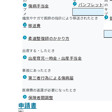
の
サ
問
京都支部からのお知らせ
パンフレット等（
傷病手当金
サ
ブ
の
ブ
メ
サ
加入者（ご本人）生活習慣病予防健診・人間ドック健診
メ
ニ
ブ
病気やケガで医師の指示により移送されたとき
京都支部の健診・保健指導のご案内
ニ
ュ
京
メ
加入者（ご家族）特定健康診査のご案内
ュ
ー
都
ニ
移送費
令和８年４月から生活習慣病予防健診等の補助が変わり
ー
支
ュ
健康保険委員の表彰
事業者健診データの提供に係る提供依頼書の提出勧奨・
部
ー
健康保険委員
健
健康保険委員になってみませんか
業者健診データ作成業務実施機関の募集について
の
柔道整復師のかかり方
康
健
定期健康診断（事業者健診）結果の提供についてのお願
保
京(きょう)から取り組む健康事業所宣言
診
健診機関でのトータルヘルスケアサポートを行っていま
険
健康づくり
健
健康経営優良法人2026の認定法人が発表されました
出産する・したとき
・
委
35~39歳の方へのキックオフサポートについて
さま）
康
健康経営優良法人2027の受付が開始されます
保
員
出産育児一時金・出産手当金
づ
生活習慣病予防健診・特定保健指導実施機関の募集につ
定期広報紙（納入告知書同封リーフレット）
健
京都働き世代の健康データブック
の
く
広報
広
加入者（ご本人）の特定保健指導について
ふぅらくんの京から！KENCOコラム
指
サ
事業所健康度カルテ
り
報
導
保健事業の外部委託について
京都支部公式LINEについて
ブ
事故にあったとき
の
京都支部 第3期保健事業実施計画（データヘルス計画）
の
の
メ
事業所のご担当者様へ ～従業員のみなさまの精密検査・
マイナ保険証を一度使ってみませんか？
サ
京（きょう）から取り組む健康事業所宣言一覧
サ
統計情報
第三者行為による傷病届
ご
ニ
ブ
について～
申請書・保険証などの広報
ブ
案
オンライン開催『企業の「健康づくり」と「健康経営」 
ュ
メ
健診で「要精密検査」「要治療」となった方は、医療機
メ
プレスリリース
内
ご案内
ー
所在地・連絡先
ニ
医療費の返還が必要になったとき
ニ
の
ださい。
ジェネリック医薬品
京都支部について
京
【事業所さま必見！】健康経営コラム集
調達情報
ュ
ュ
サ
令和８年度生活習慣病予防健診等対象者年齢一覧表はこ
ウォーキングイベント「けんぽウォーク」のご案内
保険者間調整
都
ー
令和8年度健康講座のご案内
採用情報
ー
ブ
支
生活習慣病予防健診実施機関向け
ヘルス博KYOTO2025開催のご案内
評議会
申請書
健康経営オンラインセミナー登壇事業所募集
個人情報保護
メ
部
情報公開
情
健診実施機関一覧等
皆様の取り組みで保険料が節約できます！
事務処理誤り
ニ
地方自治体及び関係団体との連携協定
に
報