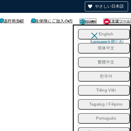
やさしい日本語
都道府県支部
船員保険にご加入の方
Language
閲覧支援ツール
English
Languageを閉じる
简体中文
繁體中文
한국어
Tiếng Việt
Tagalog / Filipino
Português