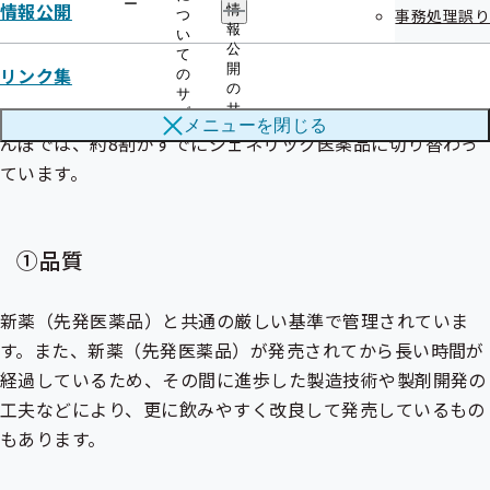
ー
情報公開
情
事務処理誤り
つ
報
い
公
ジェネリック医薬品
は、新薬（先発医薬品）の特許期間が満
て
開
リンク集
の
了した後に発売される、同じ有効成分を使った、①品質、②
の
サ
サ
効き目、③安全性が同等で④低価格なおくすりです。協会け
ブ
メニューを
閉じる
ブ
メ
んぽでは、約8割がすでにジェネリック医薬品に切り替わっ
メ
ニ
ニ
ています。
ュ
ュ
ー
ー
①品質
新薬（先発医薬品）と共通の厳しい基準で管理されていま
す。また、新薬（先発医薬品）が発売されてから長い時間が
経過しているため、その間に進歩した製造技術や製剤開発の
工夫などにより、更に飲みやすく改良して発売しているもの
もあります。