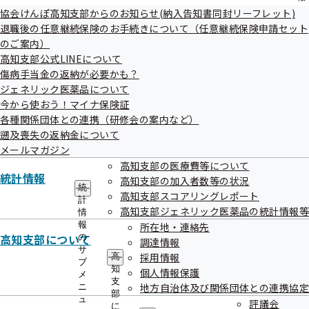
の
協会けんぽ高知支部からのお知らせ(納入告知書同封リーフレット)
じぶんのために、未来のために、ジェネリ
サ
退職後の任意継続保険のお手続きについて（任意継続保険申請セット
ブ
クエストしよう。
のご案内）
メ
高知支部公式LINEについて
ニ
ュ
傷病手当金の返納が必要かも？
ー
ジェネリック医薬品について
今から使おう！マイナ保険証
各種関係団体との連携（研修会の案内など）
遡及喪失の返納金について
メールマガジン
高知支部の医療費等について
統計情報
高知支部の加入者数等の状況
統
特設サイト
高知支部スコアリングレポート
計
高知支部ジェネリック医薬品の統計情報等
情
報
所在地・連絡先
高知支部について
の
調達情報
サ
採用情報
高
ブ
知
個人情報保護
メ
支
地方自治体及び関係団体との連携協定
ニ
部
ジェネリック医薬品とは
ュ
評議会
に