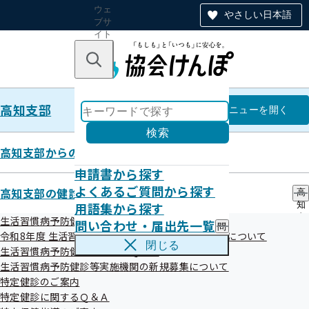
ウェ
やさしい日本語
ブサ
イト
全体
のナ
キーワードで探す
ビ
ゲー
ショ
高知支部
ン
高知支部
メニュー
を開く
検索
高知支部からのお知らせ
申請書から探す
ジェネリック医薬品について
よくあるご質問から探す
高知支部の健診・保健指導のご案内
高
用語集から探す
知
支
生活習慣病予防健診のご案内
問い合わせ・届出先一覧
問
部
令和07年01月22日
令和8年度 生活習慣病予防健診機関の受付開始時期について
い
の
閉じる
生活習慣病予防健診に関するＱ＆Ａ
合
健
わ
生活習慣病予防健診等実施機関の新規募集について
診
せ
・
特定健診のご案内
・
保
特定健診に関するＱ＆Ａ
届
健