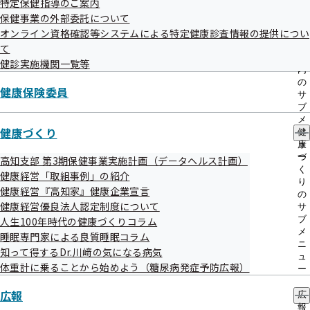
特定保健指導のご案内
出
指
保健事業の外部委託について
先
導
一
オンライン資格確認等システムによる特定健康診査情報の提供につい
の
覧
ご
て
の
案
健診実施機関一覧等
サ
内
ブ
の
健康保険委員
メ
サ
ニ
ブ
ュ
メ
ー
健康づくり
ニ
健
ュ
康
ー
づ
高知支部 第3期保健事業実施計画（データヘルス計画）
く
健康経営「取組事例」の紹介
り
健康経営『高知家』健康企業宣言
の
健康経営優良法人認定制度について
サ
ブ
人生100年時代の健康づくりコラム
きょうから薬はジェネリック01 高知支部
メ
睡眠専門家による良質睡眠コラム
ニ
知って得するDr.川﨑の気になる病気
ュ
体重計に乗ることから始めよう（糖尿病発症予防広報）
ー
広報
広
報