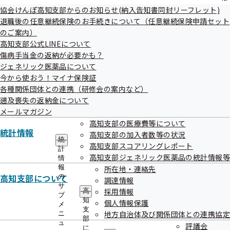
の
協会けんぽ高知支部からのお知らせ(納入告知書同封リーフレット)
サ
令和08年05月10日
退職後の任意継続保険のお手続きについて（任意継続保険申請セット
ブ
のご案内）
メ
協会けんぽ高知支部からのお知らせ R8.5月号を掲載しま
高知支部公式LINEについて
ニ
した
ュ
傷病手当金の返納が必要かも？
ー
ジェネリック医薬品について
令和08年05月08日
今から使おう！マイナ保険証
「全国健康保険協会管掌健康保険生活習慣病予防健診等対象
各種関係団体との連携（研修会の案内など）
遡及喪失の返納金について
者一覧」の記載誤りのお詫びについて
メールマガジン
令和08年05月01日
高知支部の医療費等について
統計情報
高知支部の加入者数等の状況
メールマガジン第161回バックナンバーを掲載しました
統
高知支部スコアリングレポート
計
高知支部ジェネリック医薬品の統計情報等
情
報
所在地・連絡先
高知支部について
の
調達情報
サ
採用情報
高
ブ
知
個人情報保護
メ
支
地方自治体及び関係団体との連携協定
ニ
部
過去のお知らせ一覧
ュ
評議会
に