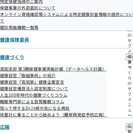
特定保健指導のご案内
出
指
保健事業の外部委託について
先
導
令和08年05月29日
一
オンライン資格確認等システムによる特定健康診査情報の提供につい
の
覧
ご
情報提供サービスを一時停止させていただきます
て
の
案
健診実施機関一覧等
サ
内
令和08年05月27日
ブ
の
健康保険委員
メ
サ
健康保険の任意継続被保険者の6月分保険料の納付期限は6
ニ
ブ
月10日です
ュ
メ
ー
健康づくり
ニ
健
令和08年05月25日
ュ
康
ー
づ
高知支部 第3期保健事業実施計画（データヘルス計画）
健診ソフトVer9.10版における不具合および健診ソフト
く
健康経営「取組事例」の紹介
り
Ver9.11版の掲載について
健康経営『高知家』健康企業宣言
の
健康経営優良法人認定制度について
サ
令和08年05月21日
ブ
人生100年時代の健康づくりコラム
メ
睡眠専門家による良質睡眠コラム
第12回協会けんぽ調査研究フォーラムを開催しました
ニ
知って得するDr.川﨑の気になる病気
ュ
令和08年05月14日
体重計に乗ることから始めよう（糖尿病発症予防広報）
ー
【重要】「協会けんぽマイナンバー専用ダイヤル」終了のお
広報
広
知らせ
報