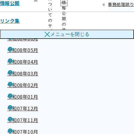
ー
情報公開
情
事務処理誤り
つ
報
い
公
令和08年08月
て
開
リンク集
の
の
令和08年07月
サ
サ
ブ
メニューを
閉じる
ブ
メ
令和08年06月
メ
ニ
ニ
ュ
令和08年05月
ュ
ー
ー
令和08年04月
令和08年03月
令和08年02月
令和08年01月
令和07年12月
令和07年11月
令和07年10月