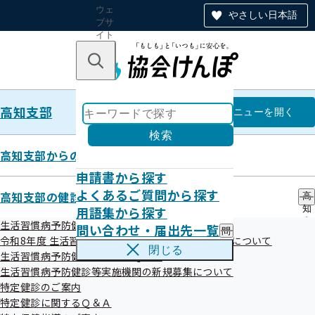
ウェ
やさしい日本語
ブサ
イト
全体
のナ
キーワードで探す
ビ
ゲー
ショ
高知支部
ン
高知支部
メニュー
を開く
検索
高知支部からのお知らせ
申請書から探す
令和08年05月
よくあるご質問から探す
高知支部の健診・保健指導のご案内
高
用語集から探す
知
支
生活習慣病予防健診のご案内
問い合わせ・届出先一覧
問
部
令和8年度 生活習慣病予防健診機関の受付開始時期について
い
の
閉じる
生活習慣病予防健診に関するＱ＆Ａ
合
健
わ
生活習慣病予防健診等実施機関の新規募集について
診
せ
・
特定健診のご案内
お知らせ
・
保
特定健診に関するＱ＆Ａ
届
健