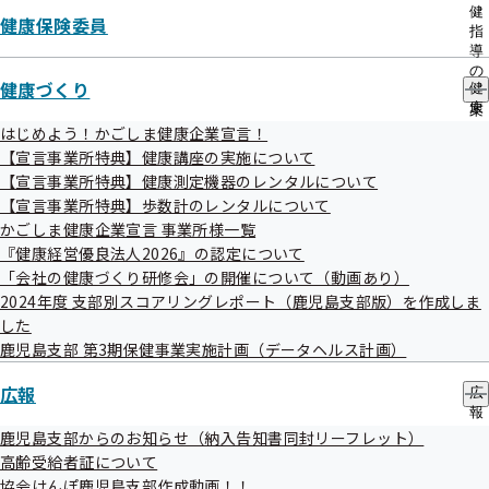
出
健
健康保険委員
先
健康保険委員への応募方法
指
一
導
覧
健康保険委員になったらどんなメリットがあるの？
の
健康づくり
の
健
ご
サ
康
案
ブ
づ
内
はじめよう！かごしま健康企業宣言！
メ
く
の
令和08年07月28日
【宣言事業所特典】健康講座の実施について
ニ
り
サ
【宣言事業所特典】健康測定機器のレンタルについて
ュ
の
ブ
【宣言事業所特典】歩数計のレンタルについて
ー
サ
メ
ブ
かごしま健康企業宣言 事業所様一覧
ニ
健康保険委員を募集しています！
メ
ュ
『健康経営優良法人2026』の認定について
ニ
ー
「会社の健康づくり研修会」の開催について（動画あり）
ュ
協会けんぽでは、事業所において健康保険の事務に携わって
2024年度 支部別スコアリングレポート（鹿児島支部版）を作成しま
ー
いる方で、健康保険事業にご理解いただける方を「健康保険
した
鹿児島支部 第3期保健事業実施計画（データヘルス計画）
委員（健康保険サポーター）」として委嘱し、健康保険事
業の推進にご協力をいただいています。
広報
広
鹿児島支部では、健康保険委員の皆様のご協力を通じて、事
報
の
鹿児島支部からのお知らせ（納入告知書同封リーフレット）
業主・加入者の皆様方との結びつきをより深め、健康に対
サ
高齢受給者証について
する意識を高めていただくため、健康保険事業を推進して
ブ
協会けんぽ鹿児島支部作成動画！！