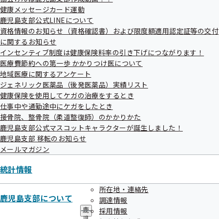
メ
いきたいと考えております。
健康メッセージカード運動
ニ
ュ
鹿児島支部公式LINEについて
ー
資格情報のお知らせ（資格確認書）および限度額適用認定証等の交付
に関するお知らせ
インセンティブ制度は健康保険料率の引き下げにつながります！
医療費節約への第一歩 かかりつけ医について
地域医療に関するアンケート
健康保険委員としての役割について
ジェネリック医薬品（後発医薬品）実績リスト
健康保険を使用してケガの治療をするとき
仕事中や通勤途中にケガをしたとき
健康保険委員の皆様には、以下の4つの役割をお願いしてい
接骨院、整骨院（柔道整復師）のかかりかた
ます。
鹿児島支部公式マスコットキャラクターが誕生しました！
鹿児島支部 移転のお知らせ
メールマガジン
広報
統計情報
所在地・連絡先
鹿児島支部より健康保険事業に関する情報提供を行いますの
鹿児島支部について
調達情報
で、事業主や加入者の皆様に周知をお願いします。
採用情報
鹿
活動例：協会けんぽの広報チラシ等を社内で回覧する。
児