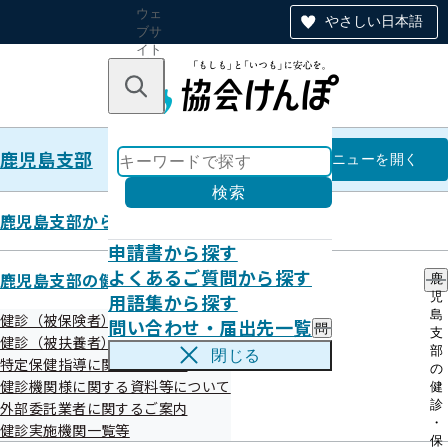
ウェ
やさしい日本語
ブサ
イト
全体
のナ
キーワードで探す
ビ
ゲー
ショ
鹿児島支部
ン
鹿児島支部
メニュー
を開く
検索
鹿児島支部からのお知らせ
申請書から探す
健康保険委員
よくあるご質問から探す
鹿児島支部の健診・保健指導のご案内
鹿
用語集から探す
児
島
健診（被保険者）に関するご案内
問い合わせ・届出先一覧
問
支
健診（被扶養者）に関するご案内
い
部
閉じる
特定保健指導に関するご案内
合
の
わ
目次
健診機関様に関する資料等について
健
せ
診
外部委託業者に関するご案内
・
・
健診実施機関一覧等
健康保険委員としての役割について
届
保