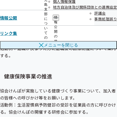
個人情報保護
島
地方自治体及び関係団体との連携協定
支
評議会
部
情報公開
情
相談
事務処理誤り
に
報
つ
公
い
開
リンク集
て
健康保険事業に関することについて、加入者の皆様からの相
の
の
談がありましたらご協力をお願いします。
サ
サ
メニューを
閉じる
ブ
ブ
活動例：退職が決まった方に退職後の医療制度について案内
メ
メ
する。
ニ
ニ
ュ
ュ
ー
ー
健康保険事業の推進
協会けんぽが実施している健康づくり事業について、加入者
の皆様への呼びかけ等をお願いします。
活動例：生活習慣病予防健診の受診を従業員の方に呼びかけ
る。協会けんぽの開催する研修会に参加する。