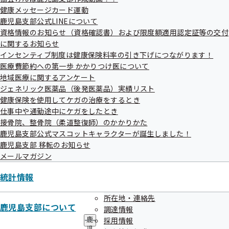
メ
健康メッセージカード運動
ニ
ュ
鹿児島支部公式LINEについて
ー
資格情報のお知らせ（資格確認書）および限度額適用認定証等の交付
に関するお知らせ
インセンティブ制度は健康保険料率の引き下げにつながります！
医療費節約への第一歩 かかりつけ医について
地域医療に関するアンケート
ジェネリック医薬品（後発医薬品）実績リスト
健康保険を使用してケガの治療をするとき
仕事中や通勤途中にケガをしたとき
接骨院、整骨院（柔道整復師）のかかりかた
鹿児島支部公式マスコットキャラクターが誕生しました！
鹿児島支部 移転のお知らせ
メールマガジン
統計情報
所在地・連絡先
鹿児島支部について
調達情報
採用情報
鹿
児