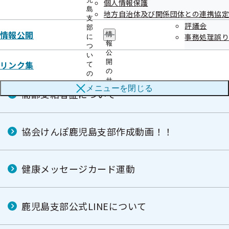
個人情報保護
広報
島
地方自治体及び関係団体との連携協定
支
評議会
部
情報公開
情
事務処理誤り
に
鹿児島支部からのお知らせ（納入告知書同封
報
つ
公
リーフレット）
い
開
リンク集
て
の
の
サ
サ
メニューを
閉じる
ブ
高齢受給者証について
ブ
メ
メ
ニ
ニ
ュ
ュ
ー
協会けんぽ鹿児島支部作成動画！！
ー
健康メッセージカード運動
鹿児島支部公式LINEについて