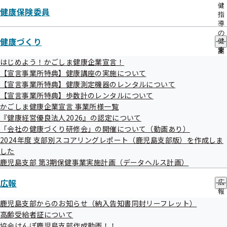
出
健
健康保険委員
先
指
一
導
覧
の
健康づくり
の
健
ご
サ
康
案
ブ
づ
内
はじめよう！かごしま健康企業宣言！
メ
く
の
【宣言事業所特典】健康講座の実施について
ニ
り
サ
【宣言事業所特典】健康測定機器のレンタルについて
ュ
の
ブ
【宣言事業所特典】歩数計のレンタルについて
ー
サ
メ
ブ
かごしま健康企業宣言 事業所様一覧
ニ
メ
ュ
『健康経営優良法人2026』の認定について
ニ
ー
「会社の健康づくり研修会」の開催について（動画あり）
ュ
2024年度 支部別スコアリングレポート（鹿児島支部版）を作成しま
ー
した
鹿児島支部 第3期保健事業実施計画（データヘルス計画）
広報
広
報
の
鹿児島支部からのお知らせ（納入告知書同封リーフレット）
サ
高齢受給者証について
ブ
協会けんぽ鹿児島支部作成動画！！