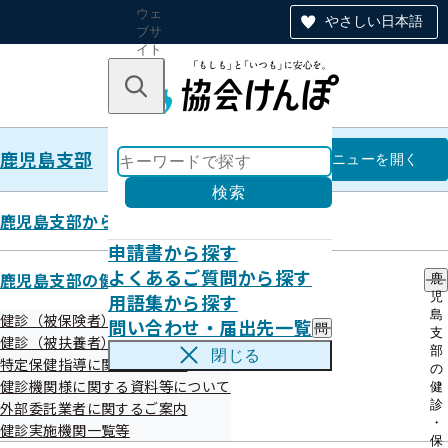
ウェ
やさしい日本語
ブサ
イト
全体
のナ
キーワードで探す
ビ
ゲー
ショ
鹿児島支部
ン
鹿児島支部
メニュー
を開く
検索
鹿児島支部からのお知らせ
申請書から探す
医療費節約への第一歩 かかりつ
よくあるご質問から探す
鹿児島支部の健診・保健指導のご案内
鹿
用語集から探す
児
け医について
島
健診（被保険者）に関するご案内
問い合わせ・届出先一覧
問
支
健診（被扶養者）に関するご案内
い
部
閉じる
特定保健指導に関するご案内
合
の
令和02年01月15日
わ
健診機関様に関する資料等について
健
せ
診
外部委託業者に関するご案内
・
・
健診実施機関一覧等
届
保