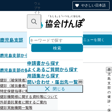
ウェ
やさしい日本語
ブサ
イト
全体
のナ
キーワードで探す
ビ
ゲー
ショ
鹿児島支部
ン
鹿児島支部
メニュー
を開く
検索
鹿児島支部からのお知らせ
申請書から探す
高齢受給者証について
よくあるご質問から探す
鹿児島支部の健診・保健指導のご案内
鹿
用語集から探す
児
島
健診（被保険者）に関するご案内
問い合わせ・届出先一覧
問
支
令和06年12月02日
健診（被扶養者）に関するご案内
い
部
閉じる
特定保健指導に関するご案内
合
の
わ
健診機関様に関する資料等について
健
せ
診
外部委託業者に関するご案内
・
・
健診実施機関一覧等
届
保