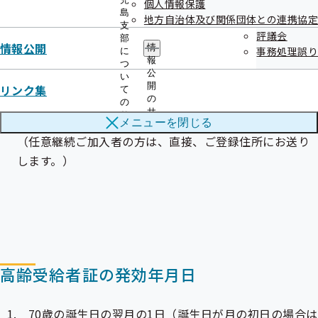
個人情報保護
交付時期
島
地方自治体及び関係団体との連携協定
支
評議会
部
情報公開
情
事務処理誤り
交付要件1 の場合 ：70歳の誕生月の下旬（誕生日が月
に
報
つ
の初日の場合は前月の下旬）
公
い
開
リンク集
交付要件2,3 の場合 ：その都度交付
て
の
の
サ
サ
事業主様を経由して交付します。
メニューを
閉じる
ブ
ブ
メ
（任意継続ご加入者の方は、直接、ご登録住所にお送り
メ
ニ
ニ
します。）
ュ
ュ
ー
ー
高齢受給者証の発効年月日
70歳の誕生日の翌月の1日（誕生日が月の初日の場合は