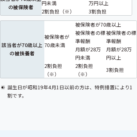
円未満
万円以上
の
被保険者
2割負担（※）
3割負担
被保険者が70歳以上
被保険者の標
被保険者の標
被保険者が
準報酬
準報酬
該当者が70歳以上
70歳未満
月額が
28万
月額が
28万
の
被扶養者
円未満
円以上
2割負担
2割負担
3割負担
（※）
（※）
誕生日が昭和19年4月1日以前の方は、特例措置により1
割です。