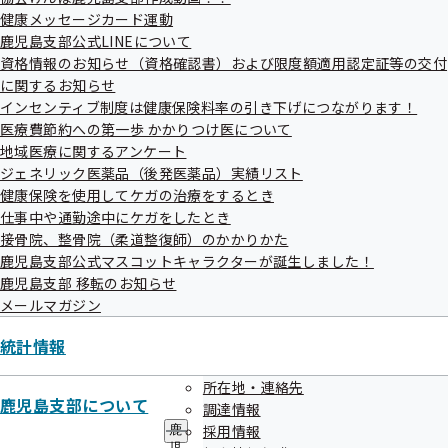
メ
健康メッセージカード運動
ニ
・
資格確認書
又は
被保険者
証（令和7年12月1日まで）
ュ
鹿児島支部公式LINEについて
ー
資格情報のお知らせ（資格確認書）および限度額適用認定証等の交付
に関するお知らせ
インセンティブ制度は健康保険料率の引き下げにつながります！
医療費節約への第一歩 かかりつけ医について
地域医療に関するアンケート
ジェネリック医薬品（後発医薬品）実績リスト
高齢受給者証の交付
健康保険を使用してケガの治療をするとき
仕事中や通勤途中にケガをしたとき
接骨院、整骨院（柔道整復師）のかかりかた
鹿児島支部公式マスコットキャラクターが誕生しました！
交付要件
鹿児島支部 移転のお知らせ
メールマガジン
被保険者及び
被扶養者
が70歳になったとき
統計情報
70歳以上の方が被保険者となったとき
70歳以上の方を被扶養者として認定したとき
所在地・連絡先
鹿児島支部について
調達情報
採用情報
鹿
児