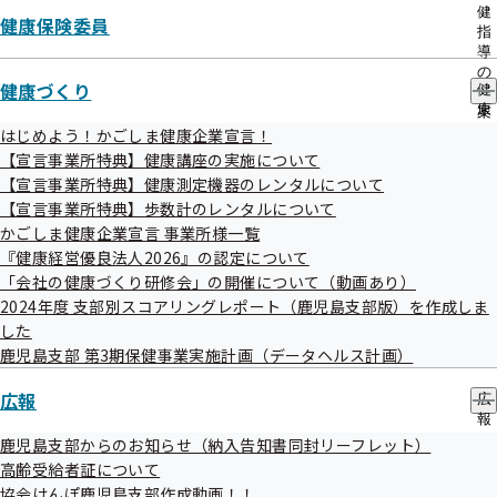
出
健
健康保険委員
先
指
一
高齢受給者証とは
導
覧
の
健康づくり
の
健
ご
サ
康
案
70歳になると、75歳（長寿医療（後期高齢者医療）制度に
ブ
づ
内
はじめよう！かごしま健康企業宣言！
移行する）までの間、協会けんぽから「健康保険高齢受給者
メ
く
の
【宣言事業所特典】健康講座の実施について
ニ
り
サ
証」が交付されます。
【宣言事業所特典】健康測定機器のレンタルについて
ュ
の
ブ
これは病院窓口での自己負担割合を示す証明書で、所得の状
【宣言事業所特典】歩数計のレンタルについて
ー
サ
メ
ブ
かごしま健康企業宣言 事業所様一覧
ニ
況などにより、1～3割負担のいずれかが記載されています。
メ
ュ
『健康経営優良法人2026』の認定について
高齢受給者証は病院窓口で
マイナ保険証
のオンライン資格確
ニ
ー
「会社の健康づくり研修会」の開催について（動画あり）
ュ
認ができる場合は不要となります。
2024年度 支部別スコアリングレポート（鹿児島支部版）を作成しま
ー
マイナ保険証を利用しない（できない）場合は、資格が確認
した
鹿児島支部 第3期保健事業実施計画（データヘルス計画）
できるもの※とあわせて高齢受給者証を提示する必要があり
ます。
広報
広
報
資格が確認できるもの
の
鹿児島支部からのお知らせ（納入告知書同封リーフレット）
サ
・マイナ保険証とマイナポータルの保険資格画面の提示
高齢受給者証について
ブ
協会けんぽ鹿児島支部作成動画！！
・マイナ保険証と
資格情報のお知らせ
の提示