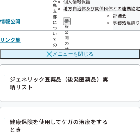
ついて
個人情報保護
島
地方自治体及び関係団体との連携協定
支
評議会
部
情報公開
情
事務処理誤り
に
報
つ
公
い
開
リンク集
地域医療に関するアンケート
て
の
の
サ
サ
メニューを
閉じる
ブ
ブ
メ
メ
ニ
ニ
ュ
ュ
ー
ジェネリック医薬品（後発医薬品）実
ー
績リスト
健康保険を使用してケガの治療をする
とき