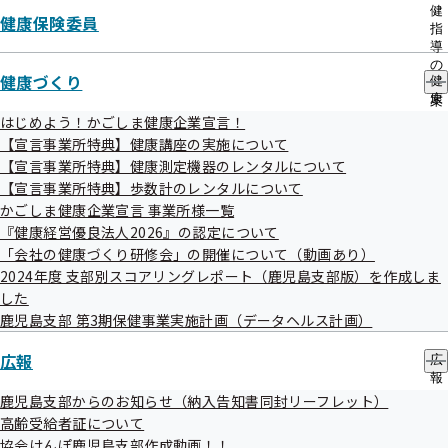
出
健
健康保険委員
先
指
一
導
覧
の
高齢受給者証について
健康づくり
の
健
ご
サ
康
案
ブ
づ
内
はじめよう！かごしま健康企業宣言！
メ
く
の
【宣言事業所特典】健康講座の実施について
ニ
り
サ
【宣言事業所特典】健康測定機器のレンタルについて
ュ
の
ブ
【宣言事業所特典】歩数計のレンタルについて
ー
サ
メ
協会けんぽ鹿児島支部作成動画！！
ブ
かごしま健康企業宣言 事業所様一覧
ニ
メ
ュ
『健康経営優良法人2026』の認定について
ニ
ー
「会社の健康づくり研修会」の開催について（動画あり）
ュ
2024年度 支部別スコアリングレポート（鹿児島支部版）を作成しま
ー
した
鹿児島支部 第3期保健事業実施計画（データヘルス計画）
健康メッセージカード運動
広報
広
報
の
鹿児島支部からのお知らせ（納入告知書同封リーフレット）
サ
高齢受給者証について
ブ
協会けんぽ鹿児島支部作成動画！！