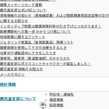
メ
健康メッセージカード運動
ニ
鹿児島支部公式LINEについて
ュ
鹿児島支部公式LINEについて
ー
資格情報のお知らせ（資格確認書）および限度額適用認定証等の交付
に関するお知らせ
インセンティブ制度は健康保険料率の引き下げにつながります！
医療費節約への第一歩 かかりつけ医について
資格情報のお知らせ（資格確認書）お
地域医療に関するアンケート
よび限度額適用認定証等の交付に関す
ジェネリック医薬品（後発医薬品）実績リスト
るお知らせ
健康保険を使用してケガの治療をするとき
仕事中や通勤途中にケガをしたとき
接骨院、整骨院（柔道整復師）のかかりかた
鹿児島支部公式マスコットキャラクターが誕生しました！
鹿児島支部 移転のお知らせ
インセンティブ制度は健康保険料率の
メールマガジン
引き下げにつながります！
統計情報
所在地・連絡先
鹿児島支部について
調達情報
医療費節約への第一歩 かかりつけ医に
採用情報
鹿
児