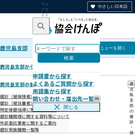
ウェ
やさしい日本語
ブサ
イト
全体
のナ
キーワードで探す
ビ
ゲー
ショ
鹿児島支部
ン
鹿児島支部
メニュー
を開く
検索
鹿児島支部からのお知らせ
申請書から探す
広報
よくあるご質問から探す
鹿児島支部の健診・保健指導のご案内
鹿
用語集から探す
児
島
健診（被保険者）に関するご案内
問い合わせ・届出先一覧
問
支
健診（被扶養者）に関するご案内
い
部
閉じる
特定保健指導に関するご案内
合
鹿児島支部からのお知らせ（納入告知
の
わ
健診機関様に関する資料等について
健
書同封リーフレット）
せ
診
外部委託業者に関するご案内
・
・
健診実施機関一覧等
届
保