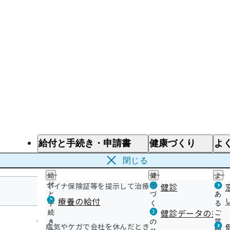
給付と手続き・申請書
健康づくり
よ
給付と手続き
健康づくり
よ
閉じる
給
健
よ
マイナ保険証等を提示して治療を受けるとき
付
康
健診
く
と
づ
あ
療養の給付
手
く
る
鹿児島支部
健診データの提供
続
り
ご
き
の
質
病気やケガで会社を休んだとき