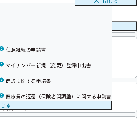
閉じる
ニューを
閉じる
いただく前に確認をお願いいたします
任意継続の申請書
の大規模火災に伴う災害
マイナンバー新規（変更）登録申出書
健診に関する申請書
医療費の返還（保険者間調整）に関する申請書
閉じる
営委員会を開催します