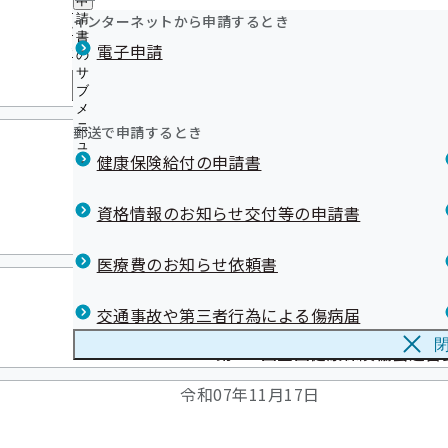
申
ジェネリック医薬品（後発医薬品）実績リスト
ニ
に
令和07年11月27日
公
インターネットから申請するとき
請
ュ
健康保険を使用してケガの治療をするとき
つ
開
リンク集
書
ー
電子申請
い
仕事中や通勤途中にケガをしたとき
の
の
て
接骨院、整骨院（柔道整復師）のかかりかた
サ
サ
の
メ
協会けんぽマイナンバー専用ダイヤルにお電話
ブ
ブ
鹿児島支部公式マスコットキャラクターが誕生しました！
サ
メ
メ
鹿児島支部 移転のお知らせ
ブ
ニ
ニ
令和07年11月20日
郵送で申請するとき
メールマガジン
メ
ュ
ュ
ニ
健康保険給付の申請書
ー
ー
ュ
ー
令和7年11月18日大分市佐賀関
資格情報のお知らせ交付等の申請書
災害情報
医療費のお知らせ依頼書
令和07年11月18日
交通事故や第三者行為による傷病届
第138回全国健康保険協会運
令和07年11月17日