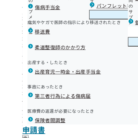
の
サ
問
鹿児島支部からのお知らせ
パンフレット等（
傷病手当金
サ
ブ
の
ブ
メ
サ
健診（被保険者）に関するご案内
メ
ニ
ブ
病気やケガで医師の指示により移送されたとき
鹿児島支部の健診・保健指導のご案内
ニ
ュ
鹿
メ
健診（被扶養者）に関するご案内
07年11月
ュ
ー
児
ニ
移送費
特定保健指導に関するご案内
ー
島
ュ
健診機関様に関する資料等について
支
ー
健康保険委員
外部委託業者に関するご案内
部
柔道整復師のかかり方
の
健診実施機関一覧等
はじめよう！かごしま健康企業宣言！
健
健康づくり
健
【宣言事業所特典】健康講座の実施について
出産する・したとき
診
康
【宣言事業所特典】健康測定機器のレンタルについて
・
出産育児一時金・出産手当金
づ
鹿児島支部からのお知らせ（納入告知書同封リーフレット
保
【宣言事業所特典】歩数計のレンタルについて
く
広報
広
高齢受給者証について
健
かごしま健康企業宣言 事業所様一覧
り
せ
報
指
協会けんぽ鹿児島支部作成動画！！
事故にあったとき
の
『健康経営優良法人2026』の認定について
の
導
健康メッセージカード運動
サ
「会社の健康づくり研修会」の開催について（動画あり）
サ
統計情報
第三者行為による傷病届
の
ブ
鹿児島支部公式LINEについて
ブ
ご
2024年度 支部別スコアリングレポート（鹿児島支部版）
メ
メ
資格情報のお知らせ（資格確認書）および限度額適用認定
案
た
所在地・連絡先
令和07年11月28日
ニ
医療費の返還が必要になったとき
ニ
内
関するお知らせ
鹿児島支部について
鹿
鹿児島支部 第3期保健事業実施計画（データヘルス計画）
調達情報
ュ
ュ
の
インセンティブ制度は健康保険料率の引き下げにつながり
保険者間調整
児
ー
採用情報
ー
サ
島
医療費節約への第一歩 かかりつけ医について
評議会
申請書
個人情報保護
ブ
第138回全国健康保険協会運営委
支
情報公開
情
地域医療に関するアンケート
事務処理誤り
メ
地方自治体及び関係団体との連携協定
部
報