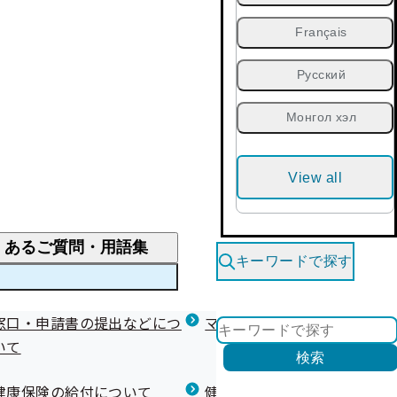
Français
Русский
Монгол хэл
View all
くあるご質問・用語集
キーワードで探す
くあるご質問
窓口・申請書の提出などにつ
医療費が高額になりそう・なったとき
健診を受けた後の健康づくり
マイナ保険証等関連について
いて
限度額適用認定・高額療養費・高額介護合算
検索
について
健康宣言（コラボヘルス）
健康保険の給付について
健康保険任意継続制度（退職
医療費の全額を負担したとき