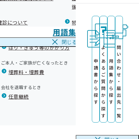
広報）
健康づくりコラム
後の健康保険）について
療養費
閉じる
健診について
特定保健指導について
海外で急な病気にかかり治療を受けたとき
用語集
海外療養費
閉じる
はり・きゅう等のかかり方
よ
問
く
い
申
あ
用
合
ご本人・ご家族が亡くなったとき
請
る
語
わ
埋葬料・埋葬費
）
書
ご
集
せ
か
質
か
・
会社を退職するとき
ら
問
ら
届
探
か
探
出
任意継続
す
ら
す
先
を作成しまし
証等の交付に
探
一
す
覧
ます！
員会の資料を掲載しました