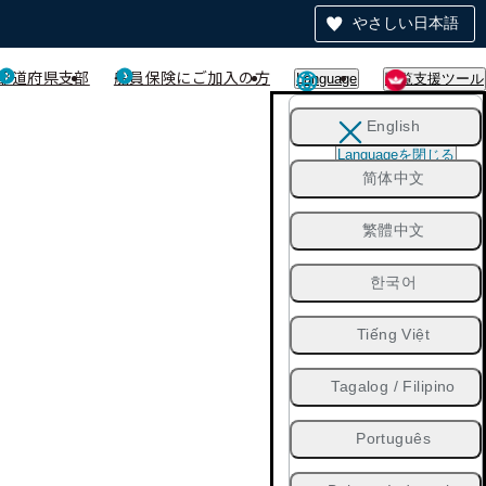
やさしい日本語
都道府県支部
船員保険にご加入の方
Language
閲覧支援ツール
English
Languageを閉じる
简体中文
繁體中文
한국어
Tiếng Việt
Tagalog / Filipino
Português