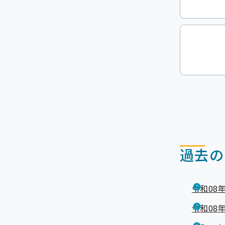
過去の
令和08年
令和08年