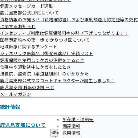
メ
健康メッセージカード運動
ニ
ュ
鹿児島支部公式LINEについて
ー
資格情報のお知らせ（資格確認書）および限度額適用認定証等の交付
に関するお知らせ
インセンティブ制度は健康保険料率の引き下げにつながります！
過去のお知らせ一覧
医療費節約への第一歩 かかりつけ医について
地域医療に関するアンケート
ジェネリック医薬品（後発医薬品）実績リスト
令和08年07月
健康保険を使用してケガの治療をするとき
仕事中や通勤途中にケガをしたとき
令和08年06月
接骨院、整骨院（柔道整復師）のかかりかた
鹿児島支部公式マスコットキャラクターが誕生しました！
令和08年05月
鹿児島支部 移転のお知らせ
メールマガジン
令和08年01月
統計情報
令和07年12月
所在地・連絡先
令和07年11月
鹿児島支部について
調達情報
令和07年10月
採用情報
鹿
児