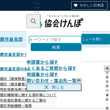
ウェ
やさしい日本語
ブサ
イト
全体
のナ
キーワードで探す
ビ
ゲー
ショ
鹿児島支部
ン
鹿児島支部
メニュー
を開く
検索
鹿児島支部からのお知らせ
申請書から探す
令和07年06月
よくあるご質問から探す
鹿児島支部の健診・保健指導のご案内
鹿
用語集から探す
児
島
健診（被保険者）に関するご案内
問い合わせ・届出先一覧
問
支
健診（被扶養者）に関するご案内
い
部
閉じる
特定保健指導に関するご案内
合
の
わ
健診機関様に関する資料等について
健
せ
診
外部委託業者に関するご案内
お知らせ
・
・
健診実施機関一覧等
届
保