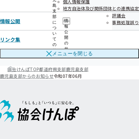
個人情報保護
令和07年07月
島
地方自治体及び関係団体との連携協定
支
評議会
部
令和07年06月
情報公開
情
事務処理誤り
に
報
つ
令和07年05月
公
い
開
リンク集
て
の
の
サ
サ
メニューを
閉じる
ブ
ブ
メ
メ
ニ
ニ
協会けんぽTOP
都道府県支部
鹿児島支部
ュ
ュ
鹿児島支部からのお知らせ
令和07年06月
ー
ー