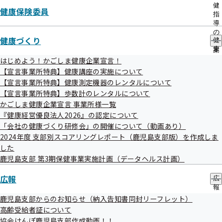
出
健
健康保険委員
先
指
令和07年06月24日
一
導
覧
の
採用情報（保健指導保健師の募集）を更新しました
健康づくり
の
健
ご
サ
康
案
令和07年06月19日
ブ
づ
内
はじめよう！かごしま健康企業宣言！
メ
く
の
第11回協会けんぽ調査研究フォーラムを開催しました
【宣言事業所特典】健康講座の実施について
ニ
り
サ
【宣言事業所特典】健康測定機器のレンタルについて
ュ
の
ブ
令和07年06月19日
【宣言事業所特典】歩数計のレンタルについて
ー
サ
メ
ブ
かごしま健康企業宣言 事業所様一覧
ニ
採用情報（レセプト点検員の募集）を更新しました
メ
ュ
『健康経営優良法人2026』の認定について
ニ
ー
「会社の健康づくり研修会」の開催について（動画あり）
令和07年06月09日
ュ
2024年度 支部別スコアリングレポート（鹿児島支部版）を作成しま
ー
全国健康保険協会は今年度よりバイオシミラー使用促進等事
した
業を全支部で開始します
鹿児島支部 第3期保健事業実施計画（データヘルス計画）
令和07年06月09日
広報
広
報
【免除期間延長】令和６年能登半島地震により被災された皆
の
鹿児島支部からのお知らせ（納入告知書同封リーフレット）
サ
様へ～医療機関における一部負担金の免除について～
高齢受給者証について
ブ
協会けんぽ鹿児島支部作成動画！！