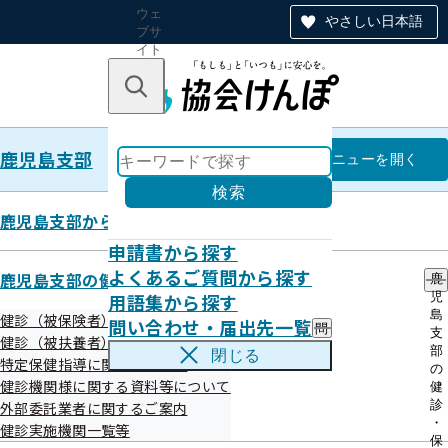
ウェ
やさしい日本語
ブサ
イト
全体
のナ
キーワードで探す
ビ
ゲー
ショ
鹿児島支部
ン
鹿児島支部
メニュー
を開く
検索
鹿児島支部からのお知らせ
申請書から探す
健診（被保険者）に関するご案内
よくあるご質問から探す
鹿児島支部の健診・保健指導のご案内
鹿
用語集から探す
児
島
健診（被保険者）に関するご案内
問い合わせ・届出先一覧
問
支
健診（被扶養者）に関するご案内
い
部
閉じる
生活習慣病予防健診・人間ドックのご案内
特定保健指導に関するご案内
合
の
わ
健診機関様に関する資料等について
健
せ
診
外部委託業者に関するご案内
・
・
健診実施機関一覧等
令和8年度 生活習慣病予防健診 予約受付開始
届
保