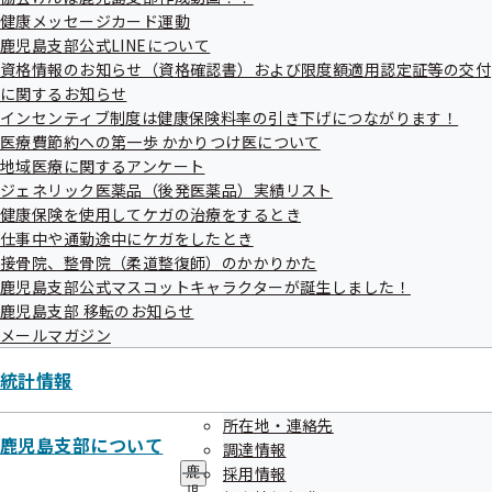
メ
健診（被扶養者）に関するご案内
健康メッセージカード運動
ニ
ュ
鹿児島支部公式LINEについて
ー
資格情報のお知らせ（資格確認書）および限度額適用認定証等の交付
特定保健指導に関するご案内
に関するお知らせ
インセンティブ制度は健康保険料率の引き下げにつながります！
医療費節約への第一歩 かかりつけ医について
地域医療に関するアンケート
健診機関様に関する資料等について
ジェネリック医薬品（後発医薬品）実績リスト
健康保険を使用してケガの治療をするとき
仕事中や通勤途中にケガをしたとき
外部委託業者に関するご案内
接骨院、整骨院（柔道整復師）のかかりかた
鹿児島支部公式マスコットキャラクターが誕生しました！
鹿児島支部 移転のお知らせ
健診実施機関一覧等
メールマガジン
統計情報
協会けんぽTOP
都道府県支部
鹿児島支部
所在地・連絡先
鹿児島支部の健診・保健指導のご案内
鹿児島支部について
調達情報
健診（被保険者）に関するご案内
採用情報
鹿
児