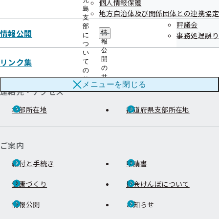
個人情報保護
島
地方自治体及び関係団体との連携協定
支
評議会
部
情報公開
情
事務処理誤り
に
報
つ
公
い
開
リンク集
て
の
の
サ
サ
メニューを
閉じる
ブ
ブ
連絡先・アクセス
メ
メ
ニ
ニ
本部所在地
都道府県支部所在地
ュ
ュ
ー
ー
ご案内
給付と手続き
申請書
健康づくり
協会けんぽについて
情報公開
お知らせ