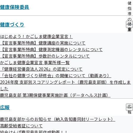
出
時期について
健
健康保険委員
先
指
一
導
覧
の
健康づくり
の
【事業主様へ】事業所での定期健診の結果
健
ご
サ
康
案
データをご提供ください
ブ
づ
内
はじめよう！かごしま健康企業宣言！
メ
く
の
【宣言事業所特典】健康講座の実施について
ニ
り
サ
【宣言事業所特典】健康測定機器のレンタルについて
ュ
の
ブ
【宣言事業所特典】歩数計のレンタルについて
ー
サ
メ
ブ
かごしま健康企業宣言 事業所様一覧
ニ
メ
ュ
『健康経営優良法人2026』の認定について
ニ
ー
「会社の健康づくり研修会」の開催について（動画あり）
ュ
2024年度 支部別スコアリングレポート（鹿児島支部版）を作成しま
ー
した
鹿児島支部の健診・保健指導のご案内
鹿児島支部 第3期保健事業実施計画（データヘルス計画）
広報
広
健診（被保険者）に関するご案内
報
の
鹿児島支部からのお知らせ（納入告知書同封リーフレット）
サ
高齢受給者証について
ブ
協会けんぽ鹿児島支部作成動画！！