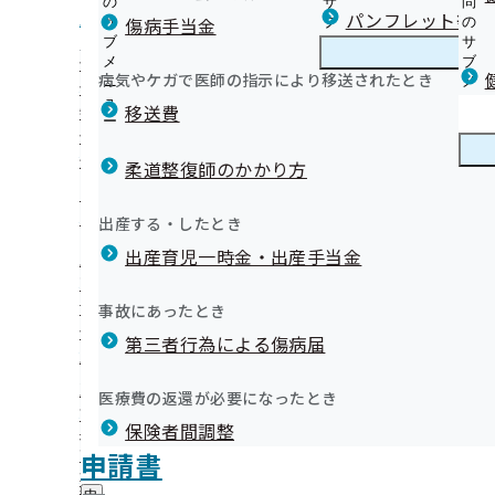
の
サ
問
鹿児島支部からのお知らせ
パンフレット等（
傷病手当金
サ
ブ
の
ブ
メ
サ
健診（被保険者）に関するご案内
メ
ニ
ブ
病気やケガで医師の指示により移送されたとき
鹿児島支部の健診・保健指導のご案内
ニ
ュ
鹿
メ
健診（被扶養者）に関するご案内
先
ュ
ー
児
ニ
移送費
特定保健指導に関するご案内
ー
島
ュ
健診機関様に関する資料等について
支
ー
健康保険委員
外部委託業者に関するご案内
部
柔道整復師のかかり方
の
健診実施機関一覧等
はじめよう！かごしま健康企業宣言！
健
健康づくり
健
【宣言事業所特典】健康講座の実施について
出産する・したとき
診
康
【宣言事業所特典】健康測定機器のレンタルについて
・
出産育児一時金・出産手当金
づ
鹿児島支部からのお知らせ（納入告知書同封リーフレット
保
【宣言事業所特典】歩数計のレンタルについて
く
広報
広
高齢受給者証について
健
かごしま健康企業宣言 事業所様一覧
り
在地・連絡先
報
指
協会けんぽ鹿児島支部作成動画！！
事故にあったとき
の
『健康経営優良法人2026』の認定について
の
導
健康メッセージカード運動
サ
「会社の健康づくり研修会」の開催について（動画あり）
サ
統計情報
第三者行為による傷病届
の
ブ
鹿児島支部公式LINEについて
ブ
ご
2024年度 支部別スコアリングレポート（鹿児島支部版）
メ
メ
資格情報のお知らせ（資格確認書）および限度額適用認定
案
た
所在地・連絡先
ニ
医療費の返還が必要になったとき
ニ
内
関するお知らせ
鹿児島支部について
鹿
鹿児島支部 第3期保健事業実施計画（データヘルス計画）
調達情報
ュ
月7日に移転いたしました。
ュ
の
インセンティブ制度は健康保険料率の引き下げにつながり
保険者間調整
児
ー
採用情報
ー
サ
島
医療費節約への第一歩 かかりつけ医について
評議会
申請書
個人情報保護
ブ
支
情報公開
情
地域医療に関するアンケート
事務処理誤り
らをご覧ください。
メ
地方自治体及び関係団体との連携協定
部
報