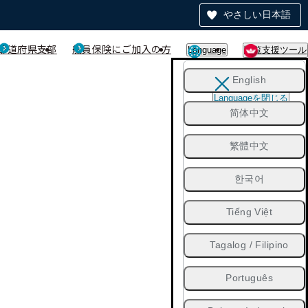
やさしい日本語
都道府県支部
船員保険にご加入の方
Language
閲覧支援ツール
English
Languageを閉じる
简体中文
繁體中文
한국어
Tiếng Việt
Tagalog / Filipino
Português