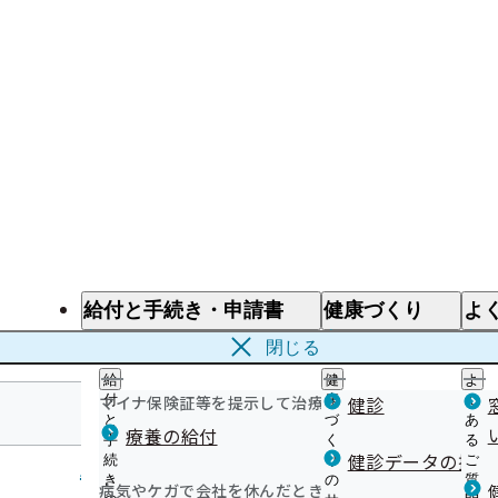
給付と手続き・申請書
健康づくり
よ
給付と手続き
健康づくり
よ
閉じる
給
健
よ
マイナ保険証等を提示して治療を受けるとき
付
康
健診
く
と
づ
あ
療養の給付
手
く
る
鹿児島支部
健診データの提供
続
り
ご
き
の
質
病気やケガで会社を休んだとき