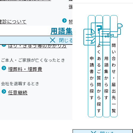
広報）
健康づくりコラム
後の健康保険）について
療養費
閉じる
健診について
特定保健指導について
海外で急な病気にかかり治療を受けたとき
用語集
海外療養費
閉じる
はり・きゅう等のかかり方
よ
問
く
い
申
あ
用
合
ご本人・ご家族が亡くなったとき
請
る
語
わ
埋葬料・埋葬費
）
書
ご
集
せ
か
質
か
・
会社を退職するとき
ら
問
ら
届
探
か
探
出
任意継続
す
ら
す
先
を作成しまし
証等の交付に
探
一
す
覧
ます！