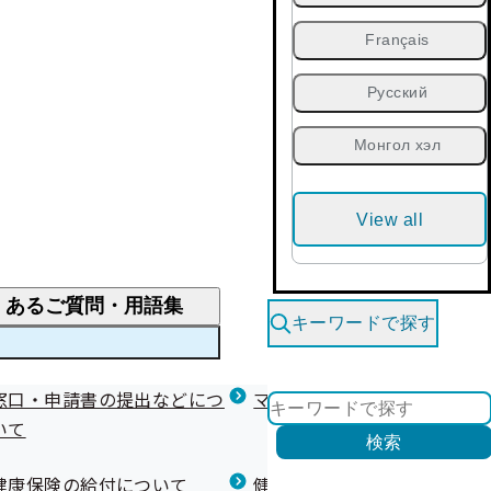
Français
Русский
Монгол хэл
View all
くあるご質問・用語集
キーワードで探す
くあるご質問
窓口・申請書の提出などにつ
医療費が高額になりそう・なったとき
健診を受けた後の健康づくり
マイナ保険証等関連について
いて
限度額適用認定・高額療養費・高額介護合算
検索
について
健康宣言（コラボヘルス）
健康保険の給付について
健康保険任意継続制度（退職
医療費の全額を負担したとき