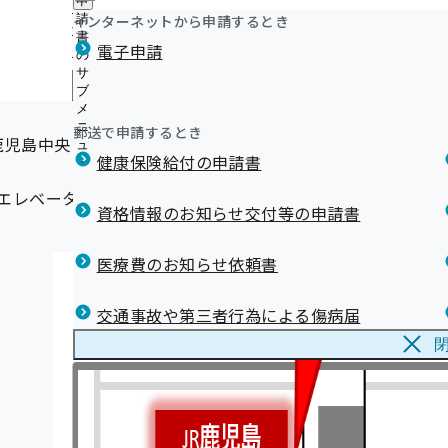
申
ジェネリック医薬品（後発医薬品）実績リスト
ニ
に
公
インターネットから申請するとき
請
ュ
健康保険を使用してケガの治療をするとき
つ
開
リンク集
書
ー
電子申請
い
仕事中や通勤途中にケガをしたとき
の
の
て
接骨院、整骨院（柔道整復師）のかかりかた
サ
サ
の
メ
ブ
ブ
鹿児島支部公式マスコットキャラクターが誕生しました！
サ
メ
メ
鹿児島支部 移転のお知らせ
ブ
ニ
ニ
郵送で申請するとき
メールマガジン
メ
鹿児島中央ビル9階
ュ
ュ
ニ
健康保険給付の申請書
ー
ー
ュ
ー
エレベーターを降りて右手にお進みいただき「９０２」へお
資格情報のお知らせ交付等の申請書
医療費のお知らせ依頼書
交通事故や第三者行為による傷病届