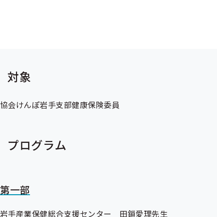
開催日時
令和7年10月14日(火)14：00～15：45(予定)
対象
協会けんぽ岩手支部健康保険委員
プログラム
第一部
岩手産業保健総合支援センター 田鎖愛理先生