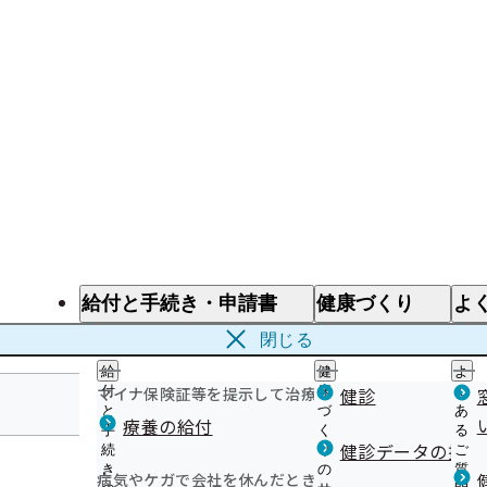
給付と手続き・申請書
健康づくり
よ
給付と手続き
健康づくり
よ
閉じる
給
健
よ
マイナ保険証等を提示して治療を受けるとき
付
康
健診
く
と
づ
あ
療養の給付
手
く
る
岩手支部
健診データの提供
続
り
ご
き
の
質
病気やケガで会社を休んだとき