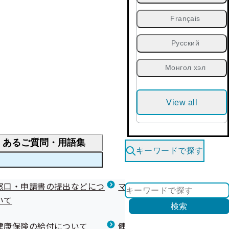
Français
Русский
Монгол хэл
View all
くあるご質問・用語集
キーワードで探す
くあるご質問
窓口・申請書の提出などにつ
医療費が高額になりそう・なったとき
健診を受けた後の健康づくり
マイナ保険証等関連について
いて
限度額適用認定・高額療養費・高額介護合算
検索
について
健康宣言（コラボヘルス）
健康保険の給付について
健康保険任意継続制度（退職
医療費の全額を負担したとき