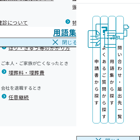
広報）
健康づくりコラム
後の健康保険）について
療養費
閉じる
健診について
特定保健指導について
海外で急な病気にかかり治療を受けたとき
用語集
海外療養費
閉じる
はり・きゅう等のかかり方
よ
問
く
い
登録をお願いし
申
あ
用
合
ご本人・ご家族が亡くなったとき
いします
請
る
語
わ
る事業者の公募
埋葬料・埋葬費
健診機関を募集
）
書
ご
集
せ
か
質
か
・
録特典について
会社を退職するとき
ら
問
ら
届
サイト
探
か
探
出
任意継続
す
ら
す
先
探
一
た
す
覧
部委託について