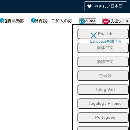
やさしい日本語
都道府県支部
船員保険にご加入の方
Language
閲覧支援ツール
English
Languageを閉じる
简体中文
繁體中文
한국어
Tiếng Việt
Tagalog / Filipino
Português