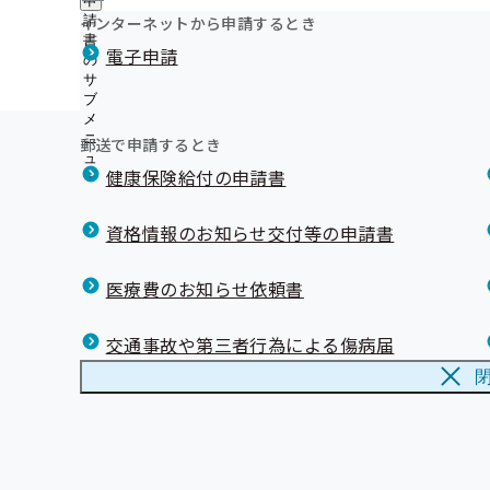
申
ュ
令和8年度 職場のヘルスアップサポート事業について！
つ
公
インターネットから申請するとき
請
ー
い
岩手支部 第3期保健事業実施計画（データヘルス計画）
開
リンク集
書
電子申請
て
の
の
令和7年度 電話による「いわて健康経営宣言」新規登録
の
サ
サ
委託について
サ
ブ
ブ
こども健康教育事業について
ブ
メ
メ
メ
身体の健康、お口から 歯科健診のお知らせ
ニ
ニ
郵送で申請するとき
ニ
ュ
第12回 協会けんぽ川柳コンクール作品募集！
ュ
ュ
健康保険給付の申請書
ー
ー
ー
資格情報のお知らせ交付等の申請書
医療費のお知らせ依頼書
交通事故や第三者行為による傷病届