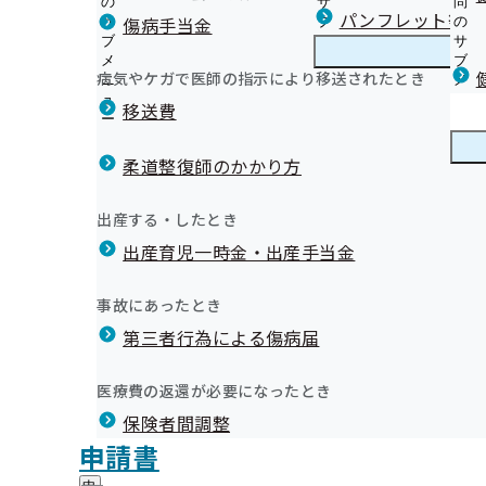
の
サ
問
岩手支部からのお知らせ
パンフレット等（
傷病手当金
サ
ブ
の
ブ
メ
サ
生活習慣病予防健診のご案内（加入者ご本人様）
メ
ニ
ブ
病気やケガで医師の指示により移送されたとき
岩手支部の健診・保健指導のご案内
ニ
ュ
岩
メ
集合バス健診のご案内
ンライン研修会について
ュ
ー
手
ニ
移送費
特定健康診査のご案内（ご家族）
ー
支
ュ
健康保険委員のページへようこそ
特定保健指導のご案内（加入者ご本人様）
部
ー
健康保険委員
健
令和7年度健康保険委員オンライン研修会について
集団健診のご案内（ご家族）
の
柔道整復師のかかり方
康
令和6年度健康保険委員表彰伝達式を開催しました
健
まちかど健診のご案内（ご家族）
保
元気な企業に健康な社員！「いわて健康経営宣言」にご
診
生活習慣についてのおたずね(様式)
険
健康づくり
健
ます
出産する・したとき
・
委
定期健康診断（事業者健診）結果の提供にご協力をお願
康
【いわて健康経営宣言】インセンティブ付与事業にかか
保
員
出産育児一時金・出産手当金
づ
定期健康診断(事業者健診)結果データを作成いただける
岩手支部からのお知らせ（納入告知書同封リーフレット
健
について
の
く
広報
広
しています
社会保険いわて
指
サ
【いわて健康経営宣言】登録事業所の従業員さま向け登
り
報
導
特定保健指導の外部委託について
申請書等は電子申請または郵送で提出できます
ブ
事故にあったとき
の
【いわて健康経営宣言】いわて健康経営宣言事業所専用
の
の
メ
健診実施機関一覧等
協会けんぽ岩手支部公式LINE
サ
重症化予防対策事業について
サ
統計情報
第三者行為による傷病届
ご
ニ
ブ
インセンティブ（報奨金）制度について
ブ
案
第11回 協会けんぽ健康川柳コンクール結果発表
ュ
メ
メ
協会けんぽと日本年金機構、届出先に迷ったら・・・
内
いわて健康経営アワード2024 受賞事業所が決定しまし
ー
所在地・連絡先
ン研修会
ニ
医療費の返還が必要になったとき
ニ
の
任意継続健康保険の資格喪失通知書について
岩手支部について
岩
重症化予防における健診事後の状況確認のお願い
調達情報
ュ
ュ
サ
メールマガジン
保険者間調整
手
ー
重症化予防事業（未治療者に対する受診勧奨業務）の外
採用情報
ー
ブ
支
評議会
申請書
推定塩分摂取量測定のご案内
個人情報保護
メ
部
情報公開
情
事務処理誤り
ニ
野菜摂取度測定器貸出事業のご案内
地方自治体及び関係団体との連携協定
に
報