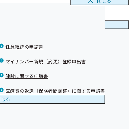
閉じる
勧奨業務の外部
メニューを
閉じる
任意継続の申請書
マイナンバー新規（変更）登録申出書
健診に関する申請書
医療費の返還（保険者間調整）に関する申請書
閉じる