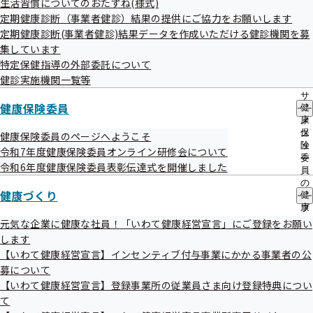
生活習慣についてのおたずね(様式)
出
指
定期健康診断（事業者健診）結果の提供にご協力をお願いします
先
導
一
医療費等に関するデータ
定期健康診断(事業者健診)結果データを作成いただける健診機関を募
の
覧
ご
集しています
の
案
特定保健指導の外部委託について
サ
内
協会けんぽ岩手支部における医療費、健診結果等の分析結果
健診実施機関一覧等
ブ
の
やジェネリック医薬品使用割合等についてお知らせします。
メ
サ
ニ
健康保険委員
健
ブ
ュ
康
メ
ー
保
ニ
健康保険委員のページへようこそ
険
ュ
令和7年度健康保険委員オンライン研修会について
委
ー
令和6年度健康保険委員表彰伝達式を開催しました
員
の
健康づくり
健
サ
岩手支部の適用情報、保険給付費
康
ブ
づ
メ
元気な企業に健康な社員！「いわて健康経営宣言」にご登録をお願い
く
ニ
します
り
事業所数・被保険者数・被扶養者数・標準報酬月額の推
ュ
【いわて健康経営宣言】インセンティブ付与事業にかかる事業者の公
の
ー
移（令和8年5月19日更新）
募について
サ
ブ
【いわて健康経営宣言】登録事業所の従業員さま向け登録特典につい
保険給付費・一人当たり医療費の推移（令和8年5月19日
メ
て
ニ