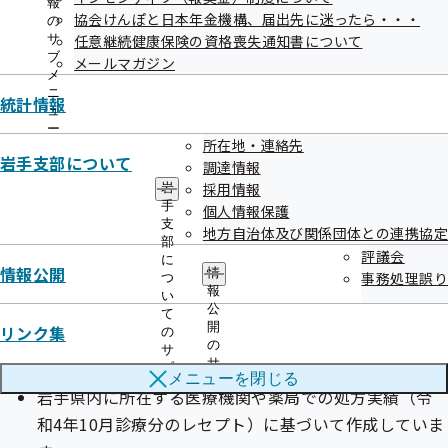
報
協会けんぽと日本年金機構、届出先に迷ったら・・・
の
サ
任意継続健康保険の資格喪失通知書について
ブ
メールマガジン
メ
ニ
統計情報
ュ
ジェネリック医薬品（後発医薬品）実績リ
ー
所在地・連絡先
スト
岩手支部について
調達情報
採用情報
岩
手
個人情報保護
ご利用の前にご確認ください
支
地方自治体及び関係団体との連携協定
本リストは
部
評議会
に
情報公開
情
事務処理誤り
つ
特定のジェネリック医薬品（後発医薬品）を推奨する
報
い
公
ものではありません。医療機関・薬局にて後発医薬品
て
開
リンク集
の
の採用をご検討いただく際の参考資料としてご活用く
の
サ
サ
ださい。
ブ
メニューを
閉じる
ブ
メ
岩手県内に所在する医療機関や薬局での処方実績（令
メ
ニ
ニ
和4年10月診療分のレセプト）に基づいて作成していま
ュ
ュ
ー