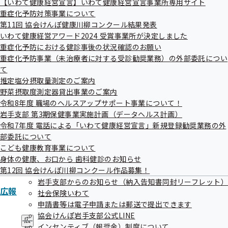
更新）
【いわて健康経営宣言】いわて健康経営宣言事業所専用サイト
ュ
重症化予防対策事業について
ー
傷病手当金に関する分析(令和元年9月18日更新)
第11回 協会けんぽ健康川柳コンクール結果発表
いわて健康経営アワード2024 受賞事業所が決定しました
重症化予防における健診事後の状況確認のお願い
重症化予防事業（未治療者に対する受診勧奨業務）の外部委託につい
て
推定塩分摂取量測定のご案内
野菜摂取度測定器貸出事業のご案内
ジェネリック医薬品使用状況
令和8年度 職場のヘルスアップサポート事業について！
岩手支部 第3期保健事業実施計画（データヘルス計画）
令和7年度 電話による「いわて健康経営宣言」新規登録勧奨業務の外
岩手支部におけるジェネリック医薬品使用状況（令和8年
部委託について
5月19日更新）
こども健康教育事業について
身体の健康、お口から 歯科健診のお知らせ
ジェネリック医薬品の使用促進に向けて(令和3年3月22日
第12回 協会けんぽ川柳コンクール作品募集！
更新)
岩手支部からのお知らせ（納入告知書同封リーフレット）
広報
社会保険いわて
ジェネリック医薬品の使用割合 （二次医療圏別・薬効分
申請書等は電子申請または郵送で提出できます
類別・年代別分析）（令和6年3月26日更新）
協会けんぽ岩手支部公式LINE
広
インセンティブ（報奨金）制度について