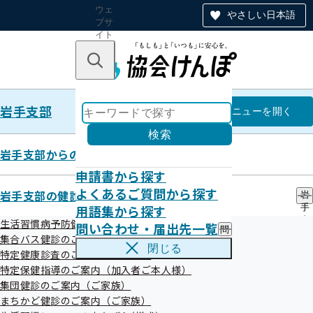
ウェ
やさしい日本語
ブサ
イト
全体
のナ
キーワードで探す
ビ
ゲー
ショ
岩手支部
ン
岩手支部
メニュー
を開く
検索
岩手支部からのお知らせ
申請書から探す
統計情報
よくあるご質問から探す
岩手支部の健診・保健指導のご案内
岩
用語集から探す
手
支
生活習慣病予防健診のご案内（加入者ご本人様）
問い合わせ・届出先一覧
問
部
令和8年5月19日
集合バス健診のご案内
い
の
閉じる
特定健康診査のご案内（ご家族）
合
健
わ
特定保健指導のご案内（加入者ご本人様）
診
せ
・
集団健診のご案内（ご家族）
・
保
まちかど健診のご案内（ご家族）
届
健