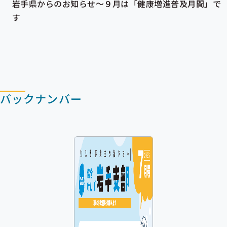
岩手県からのお知らせ～９月は「健康増進普及月間」で
ー
す
バックナンバー