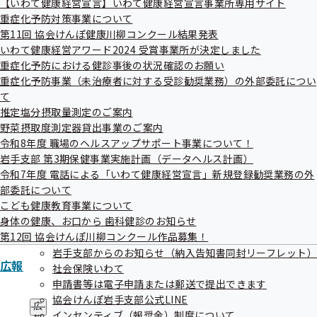
【いわて健康経営宣言】いわて健康経営宣言事業所専用サイト
ュ
重症化予防対策事業について
ー
第11回 協会けんぽ健康川柳コンクール結果発表
いわて健康経営アワード2024 受賞事業所が決定しました
重症化予防における健診事後の状況確認のお願い
重症化予防事業（未治療者に対する受診勧奨業務）の外部委託につい
て
推定塩分摂取量測定のご案内
野菜摂取度測定器貸出事業のご案内
令和8年度 職場のヘルスアップサポート事業について！
岩手支部 第3期保健事業実施計画（データヘルス計画）
令和7年度 電話による「いわて健康経営宣言」新規登録勧奨業務の外
部委託について
こども健康教育事業について
身体の健康、お口から 歯科健診のお知らせ
第12回 協会けんぽ川柳コンクール作品募集！
岩手支部からのお知らせ（納入告知書同封リーフレット）
広報
社会保険いわて
申請書等は電子申請または郵送で提出できます
協会けんぽ岩手支部公式LINE
広
インセンティブ（報奨金）制度について