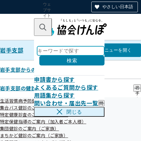
ウェ
やさしい日本語
ブサ
イト
全体
のナ
キーワードで探す
ビ
ゲー
ショ
岩手支部
ン
岩手支部
メニュー
を開く
検索
岩手支部からのお知らせ
申請書から探す
岩手支部からのお知らせ（納入告
よくあるご質問から探す
岩手支部の健診・保健指導のご案内
岩
用語集から探す
手
知書同封リーフレット）
支
生活習慣病予防健診のご案内（加入者ご本人様）
問い合わせ・届出先一覧
問
部
集合バス健診のご案内
い
の
閉じる
特定健康診査のご案内（ご家族）
合
健
令和08年7月30日
わ
特定保健指導のご案内（加入者ご本人様）
診
せ
・
集団健診のご案内（ご家族）
・
保
まちかど健診のご案内（ご家族）
届
健