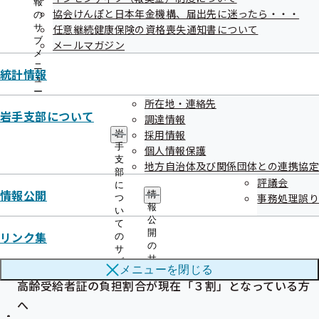
報
協会けんぽと日本年金機構、届出先に迷ったら・・・
の
サ
任意継続健康保険の資格喪失通知書について
ブ
メールマガジン
メ
ニ
統計情報
ュ
ー
所在地・連絡先
岩手支部について
調達情報
採用情報
岩
手
個人情報保護
支
地方自治体及び関係団体との連携協定
部
評議会
に
令和8年8月
情報公開
情
事務処理誤り
つ
報
い
公
主な内容
て
開
リンク集
の
協会けんぽ2025（令和７）年度決算（見込み）のお知ら
の
サ
サ
ブ
せ
メニューを
閉じる
ブ
メ
高齢受給者証の負担割合が現在「３割」となっている方
メ
ニ
ニ
ュ
へ
ュ
ー