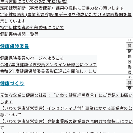
生活習慣についてのおたずね(様式)
出
指
定期健康診断（事業者健診）結果の提供にご協力をお願いします
先
導
一
定期健康診断(事業者健診)結果データを作成いただける健診機関を募
の
覧
ご
集しています
の
最新号
案
特定保健指導の外部委託について
サ
内
健診実施機関一覧等
ブ
の
メ
サ
ニ
健康保険委員
健
ブ
ュ
康
メ
ー
保
ニ
健康保険委員のページへようこそ
険
ュ
令和7年度健康保険委員オンライン研修会について
委
ー
令和6年度健康保険委員表彰伝達式を開催しました
員
の
健康づくり
健
サ
康
ブ
づ
メ
元気な企業に健康な社員！「いわて健康経営宣言」にご登録をお願い
く
ニ
します
り
ュ
【いわて健康経営宣言】インセンティブ付与事業にかかる事業者の公
の
ー
募について
サ
ブ
【いわて健康経営宣言】登録事業所の従業員さま向け登録特典につい
メ
て
ニ