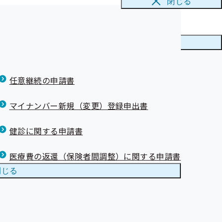
閉じる
勧奨業務の外部
理栄養士が生活習慣を見直すためのサポートをします。
メニューを
閉じる
方は是非、健康サポートをご利用ください。
任意継続の申請書
マイナンバー新規（変更）登録申出書
健診に関する申請書
医療費の返還（保険者間調整）に関する申請書
閉じる