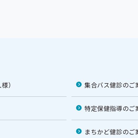
人様）
集合バス健診のご
特定保健指導のご
まちかど健診のご