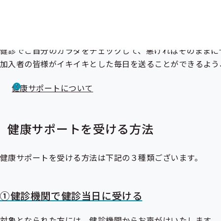
健診と健康サポート（特定保健指導）
生活習慣病予防健診
や事業者健診の結果で、メタボリックシ
健診でご自分のカラダをチェックして、悪ければそのままに
加入者の皆様がイキイキとした毎日を送ることができるよう
健康サポートについて
健康サポートを受ける方法
健康サポートを受ける方法は下記の３種類ございます。
①健診機関で健診当日に受ける
対象となられた方には、健診機関からお声がけいたします。