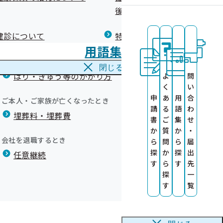
広報）
健康づくりコラム
後の健康保険）について
療養費
閉じる
健診について
特定保健指導について
海外で急な病気にかかり治療を受けたとき
用語集
海外療養費
閉じる
はり・きゅう等のかかり方
よ
問
く
い
登録をお願いし
申
あ
用
合
ご本人・ご家族が亡くなったとき
いします
請
る
語
わ
る事業者の公募
埋葬料・埋葬費
健診機関を募集
）
書
ご
集
せ
か
質
か
・
録特典について
会社を退職するとき
ら
問
ら
届
サイト
探
か
探
出
任意継続
す
ら
す
先
探
一
た
す
覧
部委託について