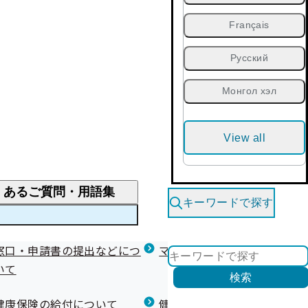
Français
Русский
Монгол хэл
View all
くあるご質問・用語集
キーワードで探す
くあるご質問
窓口・申請書の提出などにつ
医療費が高額になりそう・なったとき
健診を受けた後の健康づくり
マイナ保険証等関連について
いて
限度額適用認定・高額療養費・高額介護合算
検索
について
健康宣言（コラボヘルス）
健康保険の給付について
健康保険任意継続制度（退職
医療費の全額を負担したとき