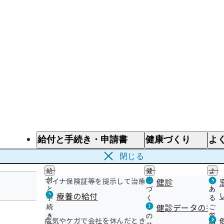
給付と手続き・申請書
健康づくり
よ
給付と手続き
健康づくり
よ
閉じる
給
健
よ
マイナ保険証等を提示して治療を受けるとき
付
康
健診
く
と
づ
あ
療養の給付
手
く
る
岩手支部
健診データの提供
続
り
ご
き
の
質
病気やケガで会社を休んだとき