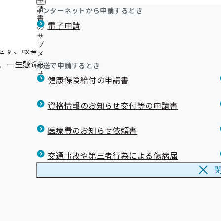
申
ュ
はセットで受けましょう！
令和8年度 職場のヘルスアップサポート事業について！
つ
公
インターネットから申請するとき
請
ー
い
岩手支部 第3期保健事業実施計画（データヘルス計画）
開
リンク集
書
電子申請
て
の
の
令和7年度 電話による「いわて健康経営宣言」新規登録
の
サ
ンドロームのリスクがあることがわかった方に、保健師・管
サ
委託について
サ
ブ
ブ
せず、改善していくことが何よりも重要です。対象となった
こども健康教育事業について
ブ
メ
メ
メ
身体の健康、お口から 歯科健診のお知らせ
ニ
、一生懸命サポートさせていただきます。
ニ
郵送で申請するとき
ニ
ュ
第12回 協会けんぽ川柳コンクール作品募集！
ュ
ュ
健康保険給付の申請書
ー
ー
ー
資格情報のお知らせ交付等の申請書
医療費のお知らせ依頼書
交通事故や第三者行為による傷病届