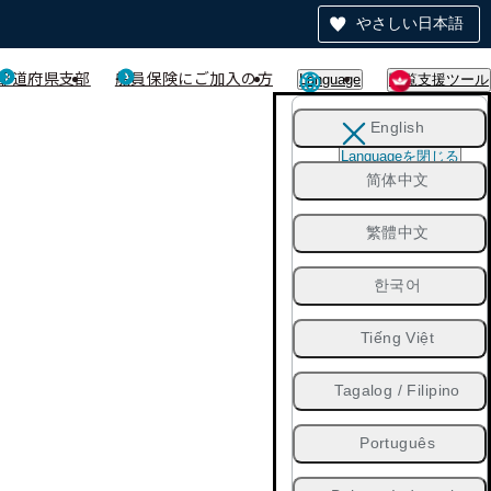
やさしい日本語
都道府県支部
船員保険にご加入の方
Language
閲覧支援ツール
English
Languageを閉じる
简体中文
繁體中文
한국어
Tiếng Việt
Tagalog / Filipino
Português