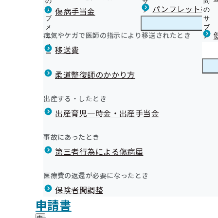
の
サ
問
岩手支部からのお知らせ
パンフレット等（
傷病手当金
サ
ブ
の
ブ
メ
サ
生活習慣病予防健診のご案内（加入者ご本人様）
メ
ニ
ブ
病気やケガで医師の指示により移送されたとき
岩手支部の健診・保健指導のご案内
ニ
ュ
岩
メ
集合バス健診のご案内
加入者ご本人様）
ュ
ー
手
ニ
移送費
特定健康診査のご案内（ご家族）
ー
支
ュ
健康保険委員のページへようこそ
特定保健指導のご案内（加入者ご本人様）
部
ー
健康保険委員
健
令和7年度健康保険委員オンライン研修会について
集団健診のご案内（ご家族）
の
柔道整復師のかかり方
康
令和6年度健康保険委員表彰伝達式を開催しました
健
まちかど健診のご案内（ご家族）
保
元気な企業に健康な社員！「いわて健康経営宣言」にご
診
生活習慣についてのおたずね(様式)
険
健康づくり
健
ます
出産する・したとき
・
委
定期健康診断（事業者健診）結果の提供にご協力をお願
康
【いわて健康経営宣言】インセンティブ付与事業にかか
保
員
出産育児一時金・出産手当金
づ
定期健康診断(事業者健診)結果データを作成いただける
岩手支部からのお知らせ（納入告知書同封リーフレット
健
について
の
く
広報
広
しています
社会保険いわて
指
サ
【いわて健康経営宣言】登録事業所の従業員さま向け登
り
報
導
特定保健指導の外部委託について
申請書等は電子申請または郵送で提出できます
ブ
事故にあったとき
の
【いわて健康経営宣言】いわて健康経営宣言事業所専用
の
の
メ
健診実施機関一覧等
協会けんぽ岩手支部公式LINE
サ
重症化予防対策事業について
サ
統計情報
第三者行為による傷病届
ご
ニ
ブ
インセンティブ（報奨金）制度について
ブ
案
第11回 協会けんぽ健康川柳コンクール結果発表
ュ
メ
メ
協会けんぽと日本年金機構、届出先に迷ったら・・・
内
いわて健康経営アワード2024 受賞事業所が決定しまし
ー
所在地・連絡先
本人様）
ニ
医療費の返還が必要になったとき
ニ
の
任意継続健康保険の資格喪失通知書について
岩手支部について
岩
重症化予防における健診事後の状況確認のお願い
調達情報
ュ
ュ
サ
メールマガジン
保険者間調整
手
ー
重症化予防事業（未治療者に対する受診勧奨業務）の外
採用情報
ー
ブ
支
評議会
申請書
推定塩分摂取量測定のご案内
個人情報保護
メ
部
情報公開
情
事務処理誤り
ニ
野菜摂取度測定器貸出事業のご案内
地方自治体及び関係団体との連携協定
に
報