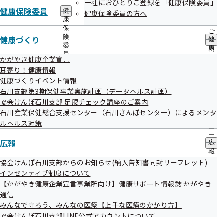
一社におひとりご登録を「健康保険委員」
出
うお願い申し上げます。
指
健康保険委員
健
先
健康保険委員の方へ
導
康
一
の
保
移転に際してよくある質問はこちらをご覧ください。
覧
ご
険
健康づくり
の
健
案
委
サ
移転に関するチラシはこちらをご活用ください。
康
内
員
ブ
づ
の
かがやき健康企業宣言
の
メ
く
サ
耳寄り！健康情報
サ
ニ
り
ブ
健康づくりイベント情報
ブ
ュ
の
メ
メ
石川支部第3期保健事業実施計画（データヘルス計画）
ー
サ
ニ
ニ
ブ
協会けんぽ石川支部 足腰チェック講座のご案内
ュ
ュ
メ
ー
石川産業保健総合支援センター（石川さんぽセンター）によるメンタ
ー
ニ
ルヘルス対策
移転日
ュ
ー
広報
広
報
令和8年3月23日（月）
の
協会けんぽ石川支部からのお知らせ(納入告知書同封リーフレット)
サ
インセンティブ制度について
ブ
【かがやき健康企業宣言事業所向け】健康サポート情報誌 かがやき
メ
通信
ニ
ュ
みんなで守ろう、みんなの医療【上手な医療のかかり方】
ー
協会けんぽ石川支部LINE公式アカウントについて