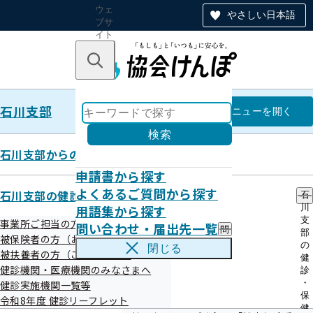
ウェ
やさしい日本語
ブサ
イト
全体
のナ
キーワードで探す
ビ
ゲー
ショ
石川支部
ン
石川支部
メニュー
を開く
検索
石川支部からのお知らせ
申請書から探す
石川支部移転のお知らせ
よくあるご質問から探す
石川支部の健診・保健指導のご案内
石
用語集から探す
川
支
事業所ご担当の方へ
問い合わせ・届出先一覧
問
部
令和08年06月30日
被保険者の方（お勤めのご本人様）へ
い
の
閉じる
被扶養者の方（ご家族様）へ
合
健
協会けんぽ石川支部は、令和8年3月23日（月）に移転しま
わ
健診機関・医療機関のみなさまへ
診
せ
した。
・
健診実施機関一覧等
・
保
令和8年度 健診リーフレット
ご不便をおかけしますが、何卒ご理解とご協力を賜りますよ
届
健