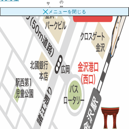
の
サ
サ
ブ
メニューを
閉じる
ブ
メ
メ
ニ
ニ
ュ
ュ
ー
ー