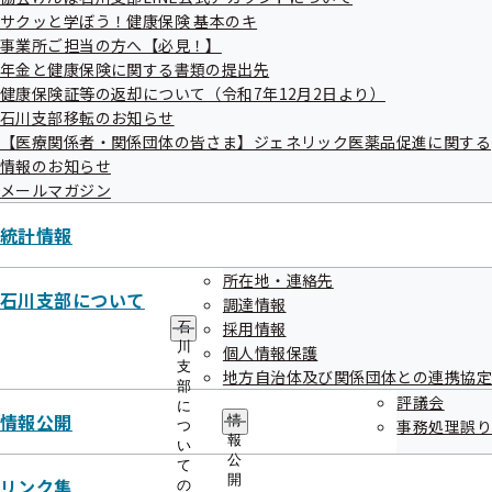
サクッと学ぼう！健康保険 基本のキ
移転先
事業所ご担当の方へ【必見！】
年金と健康保険に関する書類の提出先
健康保険証等の返却について（令和7年12月2日より）
〒920－8767※
石川支部移転のお知らせ
金沢市広岡三丁目3番11号
【医療関係者・関係団体の皆さま】ジェネリック医薬品促進に関する
J.NODE金沢Ⅳ7階（金沢駅西口徒歩5分）
情報のお知らせ
メールマガジン
個別郵便番号のため、郵便番号に変更はございません。
統計情報
所在地・連絡先
石川支部について
調達情報
採用情報
石
川
個人情報保護
支
地方自治体及び関係団体との連携協定
部
評議会
に
情報公開
情
事務処理誤り
つ
報
い
公
て
開
リンク集
の