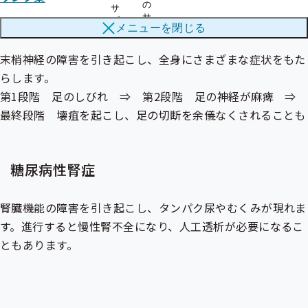
の
サ
糖尿病性神経障害
サ
ブ
メニューを
閉じる
ブ
メ
メ
ニ
ニ
末梢神経の障害を引き起こし、全身にさまざまな症状をもた
ュ
ュ
ー
らします。
ー
第1段階 足のしびれ ⇒ 第2段階 足の神経が麻痺 ⇒
最終段階 壊疽を起こし、足の切断を余儀なくされることも
糖尿病性腎症
腎臓機能の障害を引き起こし、タンパク尿やむくみが現れま
す。進行すると慢性腎不全になり、人工透析が必要になるこ
ともあります。