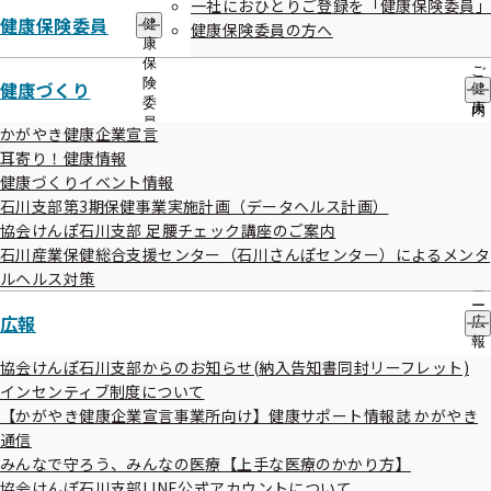
一社におひとりご登録を「健康保険委員」
出
指
健康保険委員
健
先
健康保険委員の方へ
導
康
一
の
保
覧
ご
険
健康づくり
の
糖尿病ってどんな病気？
健
案
委
サ
康
内
員
ブ
づ
の
かがやき健康企業宣言
の
メ
く
サ
血液中に含まれる糖分（ブドウ糖）のことを血糖といい、血
耳寄り！健康情報
サ
ニ
り
ブ
健康づくりイベント情報
ブ
糖の量（血糖値）は、インスリンというホルモンの働きに
ュ
の
メ
メ
石川支部第3期保健事業実施計画（データヘルス計画）
ー
サ
ニ
よって調節されます。
ニ
ブ
協会けんぽ石川支部 足腰チェック講座のご案内
ュ
ュ
食後は、血糖値が上昇しますが、通常はインスリンの働きに
メ
ー
石川産業保健総合支援センター（石川さんぽセンター）によるメンタ
ー
ニ
よって血糖値は下がります。しかし、何らかの原因でインス
ルヘルス対策
ュ
リンの分泌が低下したり、分泌されたインスリンがうまく働
ー
広報
広
かなかったりすると、食事からとったブドウ糖がうまく処理
報
されなくなり、血液中にたまって血糖値が高い状態が続きま
の
協会けんぽ石川支部からのお知らせ(納入告知書同封リーフレット)
サ
インセンティブ制度について
す。
ブ
【かがやき健康企業宣言事業所向け】健康サポート情報誌 かがやき
この状態を「糖尿病」というのです！
メ
通信
ニ
ュ
みんなで守ろう、みんなの医療【上手な医療のかかり方】
ー
協会けんぽ石川支部LINE公式アカウントについて