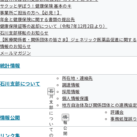
サクッと学ぼう！健康保険 基本のキ
事業所ご担当の方へ【必見！】
年金と健康保険に関する書類の提出先
健康保険証等の返却について（令和7年12月2日より）
糖尿病はなぜ怖い？
石川支部移転のお知らせ
【医療関係者・関係団体の皆さま】ジェネリック医薬品促進に関する
情報のお知らせ
糖尿病自体は、直接命に関わる病気ではありませんが、自覚
メールマガジン
症状がないまま進行して、合併症を起こすことが大きな問題
なのです。なかでも糖尿病特有な「三大合併症」をご紹介し
統計情報
ます。
所在地・連絡先
石川支部について
調達情報
採用情報
石
糖尿病性網膜症
川
個人情報保護
支
地方自治体及び関係団体との連携協定
部
評議会
眼底の血管の障害を引き起こし、ものが見えにくくなりま
に
情報公開
情
事務処理誤り
つ
す。最悪の場合失明になることもあります。
報
い
公
て
開
リンク集
の