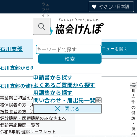
ウェ
やさしい日本語
ブサ
イト
全体
のナ
キーワードで探す
ビ
ゲー
ショ
石川支部
ン
石川支部
メニュー
を開く
検索
石川支部からのお知らせ
申請書から探す
知ってほしい《糖尿病》の恐ろし
よくあるご質問から探す
石川支部の健診・保健指導のご案内
石
用語集から探す
川
さ
支
事業所ご担当の方へ
問い合わせ・届出先一覧
問
部
被保険者の方（お勤めのご本人様）へ
い
の
閉じる
被扶養者の方（ご家族様）へ
合
健
平成29年06月30日
わ
健診機関・医療機関のみなさまへ
診
せ
・
健診実施機関一覧等
・
保
令和8年度 健診リーフレット
届
健