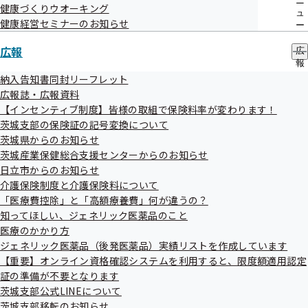
電話番号
029-226-3080
ニ
健康づくりウオーキング
ュ
水戸市
健康経営セミナーのお知らせ
ー
公益財団法人茨城県総合健診協会
健診項目は
広報
広
こちら
住所
茨城県水戸市笠原町489-5
報
の
納入告知書同封リーフレット
電話番号
029-241-0053
サ
広報誌・広報資料
水戸市
ブ
【インセンティブ制度】皆様の取組で保険料率が変わります！
社会医療法人財団古宿会水戸中央病院健診セ
メ
茨城支部の保険証の記号変換について
ニ
健診項目は
ンター百合が丘
ュ
茨城県からのお知らせ
こちら
ー
茨城産業保健総合支援センターからのお知らせ
住所
茨城県水戸市六反田町1136-1
日立市からのお知らせ
電話番号
029-309-8521
介護保険制度と介護保険料について
水戸市
「医療費控除」と「高額療養費」何が違うの？
医療法人社団北水会 北水会記念病院
知ってほしい、ジェネリック医薬品のこと
健診項目は
医療のかかり方
こちら
住所
茨城県水戸市東原3-2-1
ジェネリック医薬品（後発医薬品）実績リストを作成しています
【重要】オンライン資格確認システムを利用すると、限度額適用認定
電話番号
029-303-3005
証の準備が不要となります
水戸市
茨城支部公式LINEについて
茨城県メディカルセンター
健診項目は
茨城支部移転のお知らせ