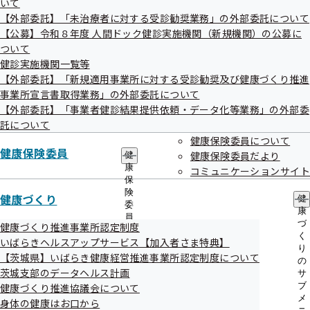
いて
出
指
【外部委託】「未治療者に対する受診勧奨業務」の外部委託について
先
導
一
【公募】令和８年度 人間ドック健診実施機関（新規機関）の公募に
の
覧
ご
ついて
の
案
健診実施機関一覧等
検索結果
595件
サ
内
【外部委託】「新規適用事業所に対する受診勧奨及び健康づくり推進
ブ
の
1件 - 20件表示
1件から20件目を表示しています
メ
事業所宣言書取得業務」の外部委託について
サ
ニ
ブ
【外部委託】「事業者健診結果提供依頼・データ化等業務」の外部委
ュ
〇＝対応可 ×＝対応不可
メ
託について
ー
ニ
健康保険委員について
ュ
健診実施機関情報
健診項目
健康保険委員
健康保険委員だより
健
ー
水戸市
康
コミュニケーションサイト
保
総合病院 水戸協同病院
健診項目は
険
健康づくり
健
こちら
委
住所
茨城県水戸市宮町3丁目2番7号
康
員
づ
健康づくり推進事業所認定制度
電話番号
050-1720-8262
の
く
いばらきヘルスアップサービス【加入者さま特典】
サ
水戸市
り
ブ
【茨城県】いばらき健康経営推進事業所認定制度について
の
茨城保健生活協同組合 城南病院
健診項目は
メ
茨城支部のデータヘルス計画
サ
ニ
こちら
ブ
健康づくり推進協議会について
住所
茨城県水戸市城南3-15-17
ュ
メ
身体の健康はお口から
ー