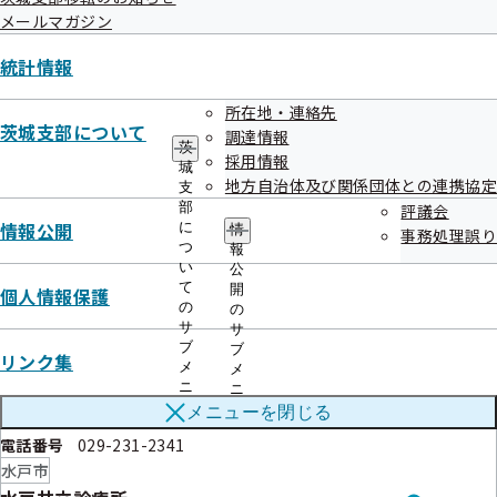
こちら
メールマガジン
住所
茨城県水戸市笠原町489
電話番号
029-243-1111
統計情報
水戸市
水戸済生会総合病院
所在地・連絡先
健診項目は
茨城支部について
調達情報
こちら
茨
住所
水戸市双葉台3-3-10
採用情報
城
電話番号
029-254-5151
地方自治体及び関係団体との連携協定
支
部
水戸市
評議会
情報公開
に
情
事務処理誤り
住吉クリニック病院
健診項目は
つ
報
い
公
こちら
住所
水戸市住吉町193-97
て
開
個人情報保護
の
の
電話番号
029-247-2251
サ
サ
水戸市
ブ
ブ
リンク集
青柳病院
メ
メ
健診項目は
ニ
ニ
こちら
ュ
ュ
住所
水戸市柳町2-10-11
メニューを
閉じる
ー
ー
電話番号
029-231-2341
水戸市