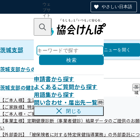
ウェ
やさしい日本語
ブサ
イト
全体
のナ
キーワードで探す
ビ
ゲー
ショ
茨城支部
ン
茨城支部
メニュー
を開く
検索
茨城支部からのお知らせ
申請書から探す
茨城支部
よくあるご質問から探す
茨城支部の健診・保健指導のご案内
茨
用語集から探す
城
特定健診実施機関一覧（ご家族さ
支
【ご本人様】生活習慣病予防健診
問い合わせ・届出先一覧
問
部
ま）
【ご家族様】特定健診
い
の
閉じる
【ご本人様・ご家族様】特定保健指導
合
健
わ
【事業主様】定期健康診断（事業者健診）結果データのご提供のお願
診
せ
・
い
・
保
【外部委託】「被保険者に対する特定保健指導業務」の外部委託につ
絞り込みメニュー
届
健