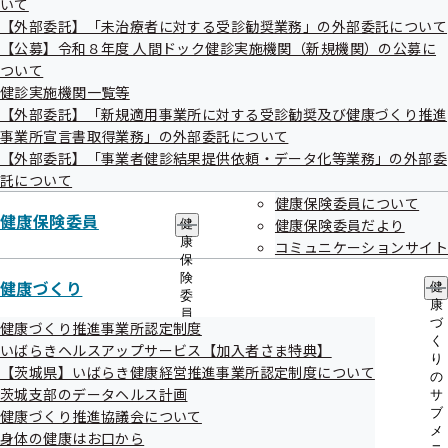
いて
①水戸市、常陸太田市、笠間市、ひたちなか市、常陸大
出
指
【外部委託】「未治療者に対する受診勧奨業務」の外部委託について
先
導
宮市、那珂市、小美玉市、茨城町、大洗町、城里町、東
一
【公募】令和８年度 人間ドック健診実施機関（新規機関）の公募に
の
海村、大子町
覧
ご
ついて
の
案
健診実施機関一覧等
サ
②日立市、高萩市、北茨城市
内
【外部委託】「新規適用事業所に対する受診勧奨及び健康づくり推進
ブ
の
メ
事業所宣言書取得業務」の外部委託について
サ
③土浦市、石岡市、龍ケ崎市、取手市、牛久市、つくば
ニ
ブ
【外部委託】「事業者健診結果提供依頼・データ化等業務」の外部委
市、守谷市、稲敷市、かすみがうら市、つくばみらい
ュ
メ
託について
ー
ニ
市、美浦村、阿見町、利根町
健康保険委員について
ュ
健康保険委員
健康保険委員だより
健
ー
④古河市、結城市、下妻市、常総市、筑西市、坂東市、
康
コミュニケーションサイト
桜川市、八千代町、五霞町、境町
保
険
健康づくり
健
委
実施機関一覧はこちら
康
員
づ
健康づくり推進事業所認定制度
の
く
いばらきヘルスアップサービス【加入者さま特典】
サ
更新
令和08年04月10日
り
ブ
【茨城県】いばらき健康経営推進事業所認定制度について
の
メ
茨城支部のデータヘルス計画
サ
ニ
ブ
健康づくり推進協議会について
ュ
メ
身体の健康はお口から
ー