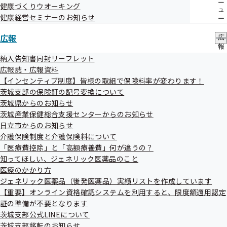
ニ
健康づくりウオーキング
ュ
健康経営セミナーのお知らせ
ー
広報
広
健診実施機関一覧等
報
の
納入告知書同封リーフレット
サ
広報誌・広報資料
ブ
生活習慣病予防健診実施機関一覧（ご本人さ
【インセンティブ制度】皆様の取組で保険料率が変わります！
メ
茨城支部の保険証の記号変換について
ま）
ニ
ュ
茨城県からのお知らせ
ー
茨城産業保健総合支援センターからのお知らせ
日立市からのお知らせ
特定保健指導実施機関一覧（ご本人さま）
介護保険制度と介護保険料について
「医療費控除」と「高額療養費」何が違うの？
知ってほしい、ジェネリック医薬品のこと
特定健診実施機関一覧（ご家族さま）
医療のかかり方
ジェネリック医薬品（後発医薬品）実績リストを作成しています
【重要】オンライン資格確認システムを利用すると、限度額適用認定
特定保健指導実施機関一覧（ご家族さま）
証の準備が不要となります
茨城支部公式LINEについて
茨城支部移転のお知らせ