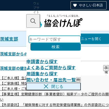
ウェ
やさしい日本語
ブサ
イト
全体
のナ
キーワードで探す
ビ
ゲー
ショ
茨城支部
ン
茨城支部
メニュー
を開く
検索
茨城支部からのお知らせ
申請書から探す
個別健診
よくあるご質問から探す
茨城支部の健診・保健指導のご案内
茨
用語集から探す
城
支
【ご本人様】生活習慣病予防健診
問い合わせ・届出先一覧
問
部
【ご家族様】特定健診実施機関
【ご家族様】特定健診
い
の
閉じる
【ご本人様・ご家族様】特定保健指導
合
健
今年度（令和8年度）、河内町での実施機関はありませ
わ
【事業主様】定期健康診断（事業者健診）結果データのご提供のお願
診
せ
ん。
・
い
・
保
【外部委託】「被保険者に対する特定保健指導業務」の外部委託につ
届
健