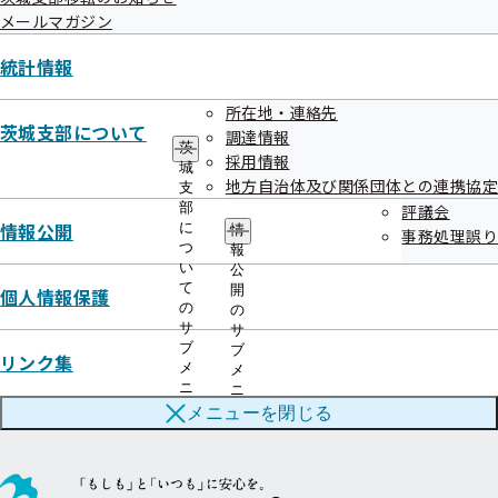
メールマガジン
個別健診
統計情報
市町村の集団健診のご案内
所在地・連絡先
茨城支部について
調達情報
茨
採用情報
城
地方自治体及び関係団体との連携協定
検診車を用いた出張会場健診
支
部
評議会
情報公開
に
情
事務処理誤り
つ
報
い
令和8年度人間ドック健診実施機関一覧
公
て
開
個人情報保護
の
の
サ
サ
ブ
ブ
リンク集
協会けんぽTOP
都道府県支部
茨城支部
メ
メ
茨城支部の健診・保健指導のご案内
健診実施機関一覧等
個別健診
ニ
ニ
ュ
ュ
メニューを
閉じる
ー
ー