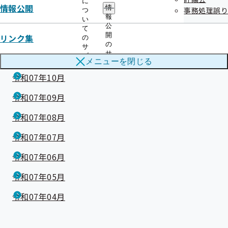
に
情報公開
情
事務処理誤り
つ
令和08年01月
報
い
公
て
開
令和07年12月
リンク集
の
の
サ
サ
令和07年11月
ブ
メニューを
閉じる
ブ
メ
メ
ニ
令和07年10月
ニ
ュ
ュ
ー
令和07年09月
ー
令和07年08月
令和07年07月
令和07年06月
令和07年05月
令和07年04月