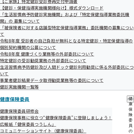
【ご家族】特定健診受診券再交付申請書
出
指
【健診・保健指導実施機関様向け】様式ダウンロード
先
導
令和07年07月31日
一
「生活習慣病予防健診実施機関」および「特定保健指導業務委託機
の
覧
ご
令和7年台風第8号に伴う災害
関」の 募集について
の
案
「被保険者に対する店舗型特定保健指導業務」委託機関の募集につい
サ
災害情報
内
て
ブ
の
メ
令和8年度 受診者の自己負担が無料となる特定健診・特定保健指導の
サ
令和07年07月31日
ニ
ブ
個別契約機関の公募について
ュ
メ
事務処理誤りについて
令和8年度 健康づくり業務等の外部委託について
ー
ニ
特定健診の受診勧奨業務の外部委託について
ュ
令和07年07月23日
生活習慣病予防健診及び人間ドック健診利用勧奨に係る外部委託につ
ー
いて
第136回全国健康保険協会運営委員会の資料を掲載しました
事業者健診結果データ取得勧奨業務等の委託について
健診実施機関一覧等
令和07年07月18日
協会けんぽ等を装った不審なメール・電話にご注意ください
健康保険委員
健
康
令和07年07月16日
保
健康保険委員研修会
険
健康保険事務に役立つ“健康保険委員”に登録しましょう！
マイナンバーカードの電子証明書の有効期限切れにご注意く
委
広報紙「健保委員つうしん」
員
ださい。有効期限が切れた場合、資格確認書を送付していま
コミュニケーションサイト（健康保険委員）
の