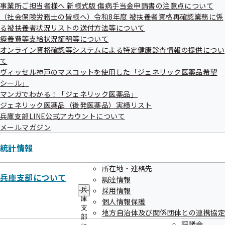
ュ
事業所ご担当者様へ 新様式版 傷病手当金申請書の注意点について
ー
令和07年07月04日
（社会保険労務士の皆様へ）令和8年度 被扶養者資格再確認業務に係
る被扶養者状況リストの送付方法等について
2024（令和6）年度協会けんぽの決算見込みについて
療養費等支給状況証明等について
オンライン資格確認等システムによる特定健康診査情報の提供につい
て
ヴィッセル神戸のマスコットを使用した「ジェネリック医薬品希望
シール」
マンガでわかる！「ジェネリック医薬品」
ジェネリック医薬品（後発医薬品）実績リスト
過去のお知らせ一覧
兵庫支部LINE公式アカウントについて
メールマガジン
令和08年07月
統計情報
令和08年06月
所在地・連絡先
兵庫支部について
調達情報
令和08年05月
採用情報
兵
庫
個人情報保護
令和08年03月
支
地方自治体及び関係団体との連携協定
部
令和08年02月
評議会