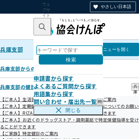
ウェ
やさしい日本語
ブサ
イト
全体
のナ
キーワードで探す
ビ
ゲー
ショ
兵庫支部
ン
兵庫支部
メニュー
を開く
検索
兵庫支部からのお知らせ
申請書から探す
令和07年07月
よくあるご質問から探す
兵庫支部の健診・保健指導のご案内
兵
用語集から探す
庫
支
【ご本人】生活習慣病予防健診・人間ドック健診のご案内
問い合わせ・届出先一覧
問
部
【ご本人】定期健康診断（事業者健診）結果の提供についてのお願い
い
の
閉じる
【ご本人】RIZAPで特定保健指導を受けることができます
合
健
わ
【ご本人】お近くのドラッグストア・調剤薬局で特定保健指導を受け
診
せ
・
ることができます
お知らせ
・
保
【ご家族】特定健診のご案内
届
健