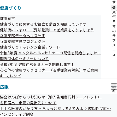
す。
サ
健康づくり
ブ
健
令和07年07月15日
メ
康
ニ
づ
健康宣言
第136回全国健康保険協会運営委員会を開催します
ュ
く
健康づくりに関するお役立ち動画を掲載しています
ー
り
健診後のフォロー（受診勧奨）で従業員を守りましょう
令和07年07月14日
の
兵庫支部データヘルス計画
サ
令和7年度 第1回兵庫支部評議会を開催いたしました
ブ
兵庫支部禁煙プロジェクト
メ
健康づくりチャレンジ企業アワード
ニ
令和07年07月09日
令和8年度 メンタルヘルスセミナーの配信を開始しました！
ュ
関係団体のセミナーについて
令和7年6月より自動音声案内番号を変更しました
ー
令和8年度 健康経営セミナーを開催します！
心と体の健康づくりセミナー（若手従業員対象）のご案内
令和07年07月07日
4コマレシピ
トカラ列島近海を震源とする地震関連情報
広報
広
災害情報
報
の
協会けんぽからのお知らせ（納入告知書同封リーフレット）
令和07年07月04日
サ
各種届出・申請の提出先について
ブ
日本年金機構が納入告知書等に同封しているリーフレットの
上手な医療のかかり方 ～ちょっとだけ考えてみよう 時間外受診～
メ
インセンティブ制度
同封誤りについて
ニ