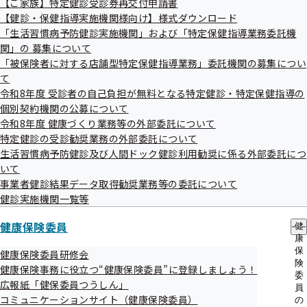
【ご家族】特定健診受診券再交付申請書
出
指
【健診・保健指導実施機関様向け】様式ダウンロード
先
導
一
「生活習慣病予防健診実施機関」および「特定保健指導業務委託機
の
覧
ご
関」の 募集について
の
案
「被保険者に対する店舗型特定保健指導業務」委託機関の募集につい
サ
内
て
ブ
の
メ
令和8年度 受診者の自己負担が無料となる特定健診・特定保健指導の
サ
ニ
ブ
個別契約機関の公募について
ュ
メ
令和8年度 健康づくり業務等の外部委託について
ー
ニ
特定健診の受診勧奨業務の外部委託について
ュ
生活習慣病予防健診及び人間ドック健診利用勧奨に係る外部委託につ
ー
いて
事業者健診結果データ取得勧奨業務等の委託について
健診実施機関一覧等
健康保険委員
健
康
ひき肉でコク旨！ピーマンそぼろごはん（令和8年6月
保
健康保険委員研修会
号配信）
険
健康保険事務に役立つ“健康保険委員”に登録しましょう！
委
広報紙「健保委員つうしん」
員
主な内容
コミュニケーションサイト（健康保険委員）
の