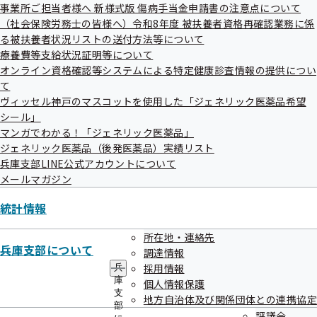
ュ
事業所ご担当者様へ 新様式版 傷病手当金申請書の注意点について
ー
（社会保険労務士の皆様へ）令和8年度 被扶養者資格再確認業務に係
る被扶養者状況リストの送付方法等について
療養費等支給状況証明等について
オンライン資格確認等システムによる特定健康診査情報の提供につい
て
ヴィッセル神戸のマスコットを使用した「ジェネリック医薬品希望
シール」
マンガでわかる！「ジェネリック医薬品」
ジェネリック医薬品（後発医薬品）実績リスト
ごはんが進む作り置きおかず！ナスが主役の鶏なす南
兵庫支部LINE公式アカウントについて
蛮（令和8年5月号配信）
メールマガジン
統計情報
主な内容
さっぱりお酢が効いた味付けで食欲もりもりに！
所在地・連絡先
兵庫支部について
調達情報
炒めた具材を醤油と酢でさっぱり味付けして漬け込めば
採用情報
兵
サクッと完成。
庫
個人情報保護
支
地方自治体及び関係団体との連携協定
部
評議会